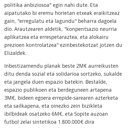
politika anbiziosoa" egin nahi dute. Eta
aipatutako bi eremu horietan etxeak eraikitzeaz
gain, "erregulatu eta lagundu" beharra dagoela
dio. Arautzearen aldetik, "konpentsazio neurria
aplikatzea eta errespetaraztea, eta alokairu
prezioen kontrolatzea" ezinbestekotzat jotzen du
Elizaldek.
Inbestizamendu planak beste 2M€ aurreikusten
ditu denda sozial eta solidarioa sortzeko, sukalde
eta jangela duen espazio batekin. Bestalde,
espazio publikoen eta berdeguneen artapena
3M€, bideen egoera errepide-sarearen azterketa
eta sailkapena, eta oinezko zein bizikleta
ibilbideak osatzeko 6M€, eta Sopite auzoan
futbol zelai sintetikoa 1.800.000€ dira