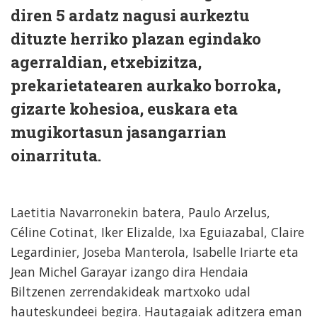
diren 5 ardatz nagusi aurkeztu
dituzte herriko plazan egindako
agerraldian, etxebizitza,
prekarietatearen aurkako borroka,
gizarte kohesioa, euskara eta
mugikortasun jasangarrian
oinarrituta.
Laetitia Navarronekin batera, Paulo Arzelus,
Céline Cotinat, Iker Elizalde, Ixa Eguiazabal, Claire
Legardinier, Joseba Manterola, Isabelle Iriarte eta
Jean Michel Garayar izango dira Hendaia
Biltzenen zerrendakideak martxoko udal
hauteskundeei begira. Hautagaiak aditzera eman