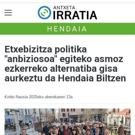
HENDAIA
Etxebizitza politika
"anbiziosoa" egiteko asmoz
ezkerreko alternatiba gisa
aurkeztu da Hendaia Biltzen
Koldo Nausia
2025eko abenduaren 13a