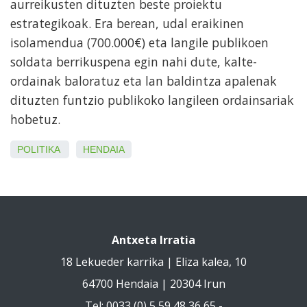
aurreikusten dituzten beste proiektu
estrategikoak. Era berean, udal eraikinen
isolamendua (700.000€) eta langile publikoen
soldata berrikuspena egin nahi dute, kalte-
ordainak baloratuz eta lan baldintza apalenak
dituzten funtzio publikoko langileen ordainsariak
hobetuz.
POLITIKA
HENDAIA
Antxeta Irratia
18 Lekueder karrika | Eliza kalea, 10
64700 Hendaia | 20304 Irun
Tel: 0033 (0) 5 59 48 36 65 -