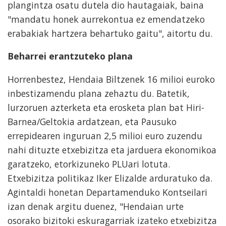
plangintza osatu dutela dio hautagaiak, baina
"mandatu honek aurrekontua ez emendatzeko
erabakiak hartzera behartuko gaitu", aitortu du.
Beharrei erantzuteko plana
Horrenbestez, Hendaia Biltzenek 16 milioi euroko
inbestizamendu plana zehaztu du. Batetik,
lurzoruen azterketa eta erosketa plan bat Hiri-
Barnea/Geltokia ardatzean, eta Pausuko
errepidearen inguruan 2,5 milioi euro zuzendu
nahi dituzte etxebizitza eta jarduera ekonomikoa
garatzeko, etorkizuneko PLUari lotuta.
Etxebizitza politikaz Iker Elizalde arduratuko da.
Agintaldi honetan Departamenduko Kontseilari
izan denak argitu duenez, "Hendaian urte
osorako bizitoki eskuragarriak izateko etxebizitza