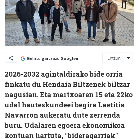
Entzun
Gehitu gaitzazu Googlen
2026-2032 agintaldirako bide orria
finkatu du Hendaia Biltzenek biltzar
nagusian. Eta martxoaren 15 eta 22ko
udal hauteskundeei begira Laetitia
Navarron aukeratu dute zerrenda
buru. Udalaren egoera ekonomikoa
kontuan hartuta, "bideragarriak"