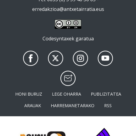
erredakzioa@antxetairratia.eus
Codesyntaxek garatua
HONI BURUZ
LEGE OHARRA
PUBLIZITATEA
ARAUAK
HARREMANETARAKO
RSS