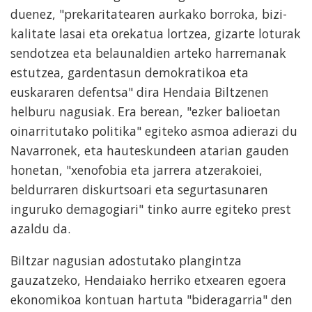
duenez, "prekaritatearen aurkako borroka, bizi-
kalitate lasai eta orekatua lortzea, gizarte loturak
sendotzea eta belaunaldien arteko harremanak
estutzea, gardentasun demokratikoa eta
euskararen defentsa" dira Hendaia Biltzenen
helburu nagusiak. Era berean, "ezker balioetan
oinarritutako politika" egiteko asmoa adierazi du
Navarronek, eta hauteskundeen atarian gauden
honetan, "xenofobia eta jarrera atzerakoiei,
beldurraren diskurtsoari eta segurtasunaren
inguruko demagogiari" tinko aurre egiteko prest
azaldu da.
Biltzar nagusian adostutako plangintza
gauzatzeko, Hendaiako herriko etxearen egoera
ekonomikoa kontuan hartuta "bideragarria" den