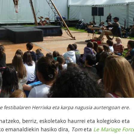
e festibalaren Herrixka eta karpa nagusia aurtengoan ere.
inatzeko, berriz, eskoletako haurrei eta kolegioko eta
ko emanaldiekin hasiko dira,
Tom
eta
Le Mariage Forc