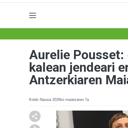
Aurelie Pousset:
kalean jendeari er
Antzerkiaren Mai
Koldo Nausia
2026ko maiatzaren 7a