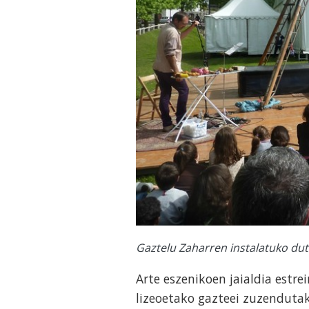
Gaztelu Zaharren instalatuko dut
Arte eszenikoen jaialdia estre
lizeoetako gazteei zuzenduta