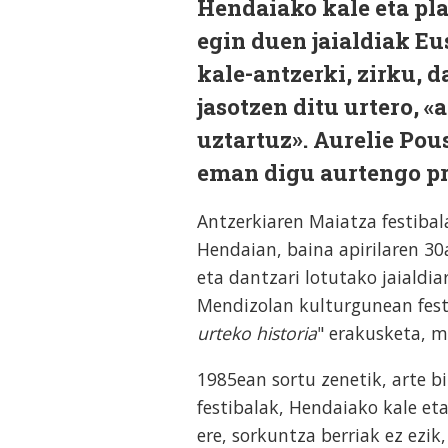
Hendaiako kale eta pla
egin duen jaialdiak Eu
kale-antzerki, zirku, 
jasotzen ditu urtero, «
uztartuz». Aurelie Pou
eman digu aurtengo pr
Antzerkiaren Maiatza festibal
Hendaian, baina apirilaren 30
eta dantzari lotutako jaialdi
Mendizolan kulturgunean fest
urteko historia
" erakusketa, m
1985ean sortu zenetik, arte bi
festibalak, Hendaiako kale et
ere, sorkuntza berriak ez ezik