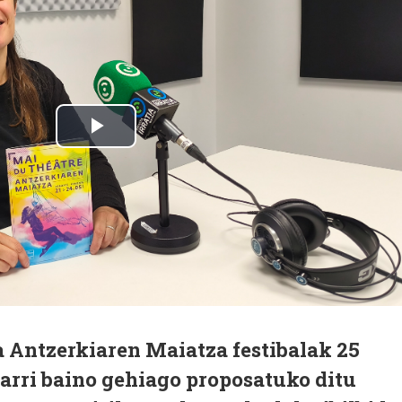
a Antzerkiaren Maiatza festibalak 25
arri baino gehiago proposatuko ditu