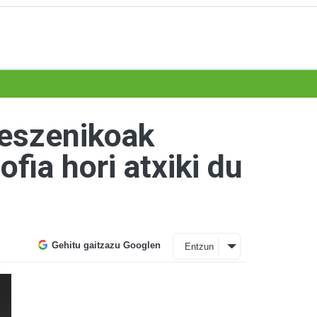
 eszenikoak
ofia hori atxiki du
Gehitu gaitzazu Googlen
Entzun