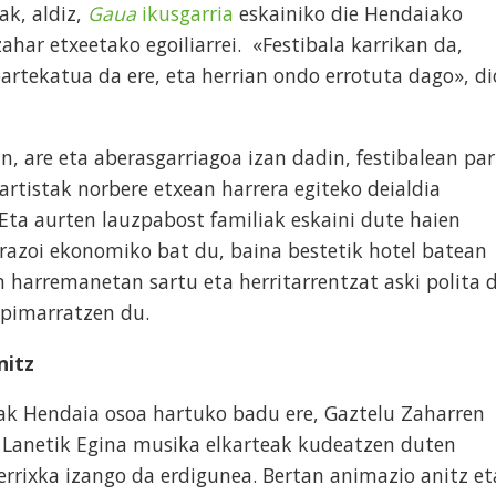
ak, aldiz,
Gaua
ikusgarria
eskainiko die Hendaiako
har etxeetako egoiliarrei. «Festibala karrikan da,
artekatua da ere, eta herrian ondo errotuta dago», di
n, are eta aberasgarriagoa izan dadin, festibalean par
rtistak norbere etxean harrera egiteko deialdia
 Eta aurten lauzpabost familiak eskaini dute haien
rrazoi ekonomiko bat du, baina bestetik hotel batean
 harremanetan sartu eta herritarrentzat aski polita 
zpimarratzen du.
nitz
lak Hendaia osoa hartuko badu ere, Gaztelu Zaharren
a Lanetik Egina musika elkarteak kudeatzen duten
rrixka izango da erdigunea. Bertan animazio anitz et