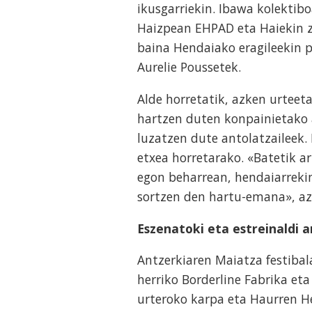
ikusgarriekin. Ibawa kolektibo
Haizpean EHPAD eta Haiekin za
baina Hendaiako eragileekin p
Aurelie Poussetek.
Alde horretatik, azken urteeta
hartzen duten konpainietako a
luzatzen dute antolatzaileek.
etxea horretarako. «Batetik a
egon beharrean, hendaiarrekin
sortzen den hartu-emana», a
Eszenatoki eta estreinaldi a
Antzerkiaren Maiatza festiba
herriko Borderline Fabrika et
urteroko karpa eta Haurren He