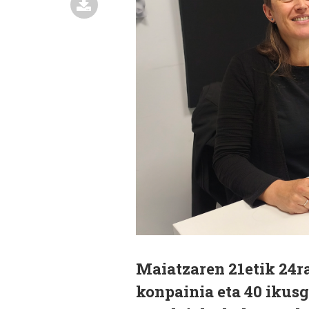
Maiatzaren 21etik 24r
konpainia eta 40 ikusg