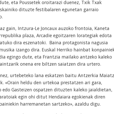
ute, eta Poussetek oroitarazi duenez, Txik Txak
skainiko dituzte festibalaren egunetan garraio
o.
az gain, Intzura-Le Joncaux auzoko frontoia, Kaneta
rrepublika plaza, Arcadie egoitzaren lorategiak edota
tuko dira eszenatoki. Baina protagonista nagusia
 musika izango dira. Euskal Herriko hainbat konpainie
dia egingo dute, eta Frantzia mailako antzeko kaleko
intzarik onena ere biltzen saiatzen dira urtero.
unez, urtebeteko lana eskatzen baitu Antzerkia Maiat
k. «Orain heldu den urtekoa prestatzen ari gara,
o edo Gasteizen ospatzen dituzten kaleko jaialdietan,
aratoiak egin ohi ditut Hendaiara egokienak diren
npainiekin harremanetan sartzeko», azaldu digu.