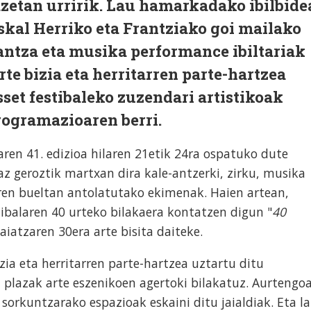
zetan urririk. Lau hamarkadako ibilbide
skal Herriko eta Frantziako goi mailako
dantza eta musika performance ibiltariak
arte bizia eta herritarren parte-hartzea
sset festibaleko zuzendari artistikoak
ogramazioaren berri.
aren 41. edizioa hilaren 21etik 24ra ospatuko dute
az geroztik martxan dira kale-antzerki, zirku, musika
aren bueltan antolatutako ekimenak. Haien artean,
ibalaren 40 urteko bilakaera kontatzen digun "
40
aiatzaren 30era arte bisita daiteke.
zia eta herritarren parte-hartzea uztartu ditu
a plazak arte eszenikoen agertoki bilakatuz. Aurtengo
, sorkuntzarako espazioak eskaini ditu jaialdiak. Eta l