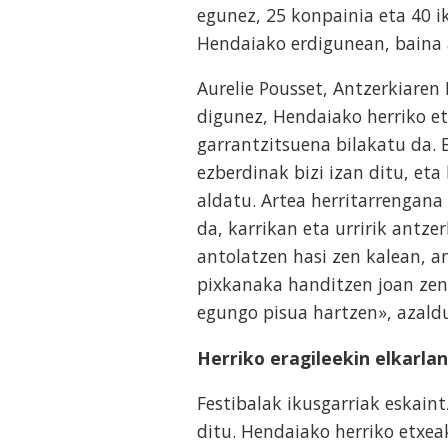
egunez, 25 konpainia eta 40 i
Hendaiako erdigunean, baina 
Aurelie Pousset, Antzerkiaren 
digunez, Hendaiako herriko et
garrantzitsuena bilakatu da. 
ezberdinak bizi izan ditu, eta
aldatu. Artea herritarrengana 
da, karrikan eta urririk antz
antolatzen hasi zen kalean, a
pixkanaka handitzen joan zen 
egungo pisua hartzen», azald
Herriko eragileekin elkarla
Festibalak ikusgarriak eskain
ditu. Hendaiako herriko etxea