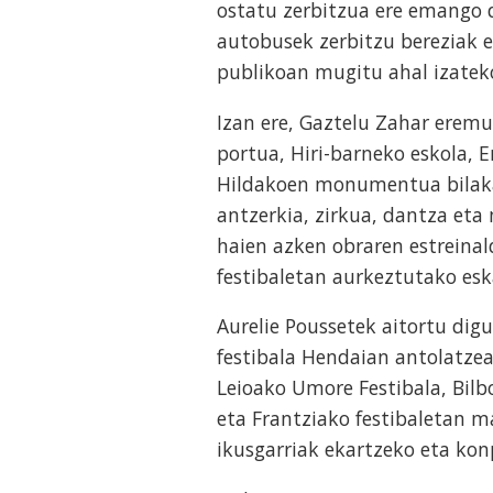
ostatu zerbitzua ere emango d
autobusek zerbitzu bereziak e
publikoan mugitu ahal izatek
Izan ere, Gaztelu Zahar eremu
portua, Hiri-barneko eskola, E
Hildakoen monumentua bilaka
antzerkia, zirkua, dantza eta
haien azken obraren estreinal
festibaletan aurkeztutako eska
Aurelie Poussetek aitortu dig
festibala Hendaian antolatzea
Leioako Umore Festibala, Bilb
eta Frantziako festibaletan m
ikusgarriak ekartzeko eta ko