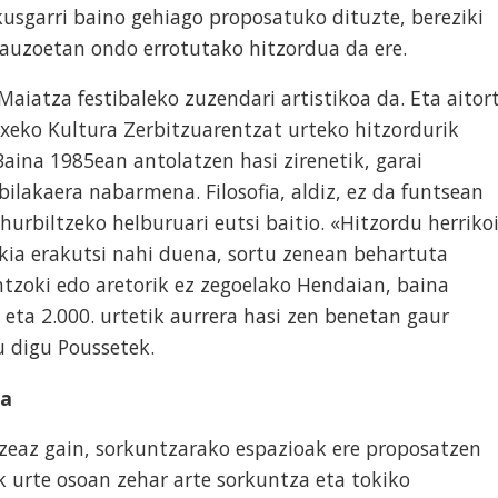
kusgarri baino gehiago proposatuko dituzte, bereziki
auzoetan ondo errotutako hitzordua da ere.
Maiatza festibaleko zuzendari artistikoa da. Eta aitor
xeko Kultura Zerbitzuarentzat urteko hitzordurik
Baina 1985ean antolatzen hasi zirenetik, garai
 bilakaera nabarmena. Filosofia, aldiz, ez da funtsean
hurbiltzeko helburuari eutsi baitio. «Hitzordu herriko
erkia erakutsi nahi duena, sortu zenean behartuta
ntzoki edo aretorik ez zegoelako Hendaian, baina
eta 2.000. urtetik aurrera hasi zen benetan gaur
u digu Poussetek.
na
tzeaz gain, sorkuntzarako espazioak ere proposatzen
k urte osoan zehar arte sorkuntza eta tokiko