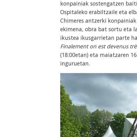
konpainiak sostengatzen baiti
Ospitaleko erabiltzaile eta e
Chimeres antzerki konpainiak.
ekimena, obra bat sortu eta la
ikustea ikusgarrietan parte ha
Finalement on est devenus trè
(18:00etan) eta maiatzaren 16
inguruetan.