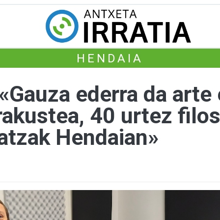
HENDAIA
 «Gauza ederra da arte
akustea, 40 urtez filos
atzak Hendaian»