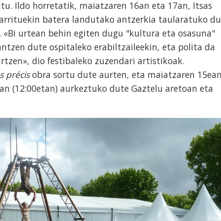
tu. Ildo horretatik, maiatzaren 16an eta 17an, Itsas
lbarrituekin batera landutako antzerkia taularatuko du
 «Bi urtean behin egiten dugu "kultura eta osasuna"
ntzen dute ospitaleko erabiltzaileekin, eta polita da
rtzen», dio festibaleko zuzendari artistikoak.
s précis
obra sortu dute aurten, eta maiatzaren 15ea
an (12:00etan) aurkeztuko dute Gaztelu aretoan eta