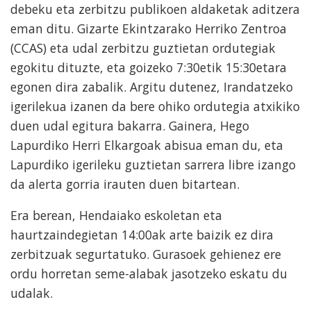
debeku eta zerbitzu publikoen aldaketak aditzera
eman ditu. Gizarte Ekintzarako Herriko Zentroa
(CCAS) eta udal zerbitzu guztietan ordutegiak
egokitu dituzte, eta goizeko 7:30etik 15:30etara
egonen dira zabalik. Argitu dutenez, Irandatzeko
igerilekua izanen da bere ohiko ordutegia atxikiko
duen udal egitura bakarra. Gainera, Hego
Lapurdiko Herri Elkargoak abisua eman du, eta
Lapurdiko igerileku guztietan sarrera libre izango
da alerta gorria irauten duen bitartean.
Era berean, Hendaiako eskoletan eta
haurtzaindegietan 14:00ak arte baizik ez dira
zerbitzuak segurtatuko. Gurasoek gehienez ere
ordu horretan seme-alabak jasotzeko eskatu du
udalak.