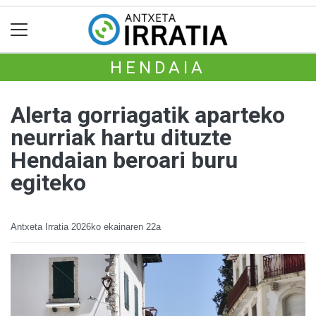
HENDAIA
Alerta gorriagatik aparteko
neurriak hartu dituzte
Hendaian beroari buru
egiteko
Antxeta Irratia
2026ko ekainaren 22a