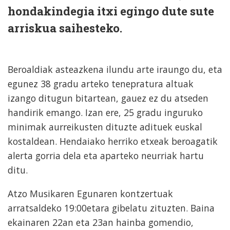
hondakindegia itxi egingo dute sute
arriskua saihesteko.
Beroaldiak asteazkena ilundu arte iraungo du, eta
egunez 38 gradu arteko tenepratura altuak
izango ditugun bitartean, gauez ez du atseden
handirik emango. Izan ere, 25 gradu inguruko
minimak aurreikusten dituzte adituek euskal
kostaldean. Hendaiako herriko etxeak beroagatik
alerta gorria dela eta aparteko neurriak hartu
ditu.
Atzo Musikaren Egunaren kontzertuak
arratsaldeko 19:00etara gibelatu zituzten. Baina
ekainaren 22an eta 23an hainba gomendio,