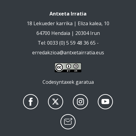
Antxeta Irratia
18 Lekueder karrika | Eliza kalea, 10
64700 Hendaia | 20304 Irun
Tel: 0033 (0) 5 59 48 36 65 -
erredakzioa@antxetairratia.eus
Codesyntaxek garatua