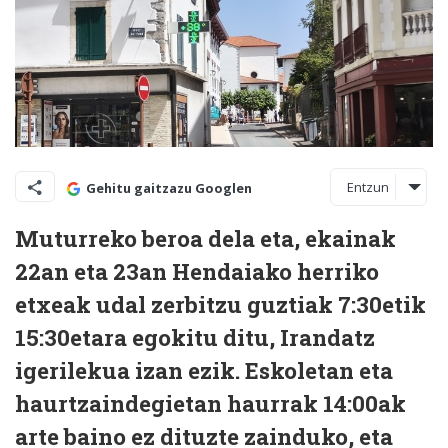
Entzun
Gehitu gaitzazu Googlen
Muturreko beroa dela eta, ekainak
22an eta 23an Hendaiako herriko
etxeak udal zerbitzu guztiak 7:30etik
15:30etara egokitu ditu, Irandatz
igerilekua izan ezik. Eskoletan eta
haurtzaindegietan haurrak 14:00ak
arte baino ez dituzte zainduko, eta