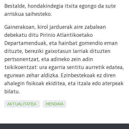
Bestalde, hondakindegia itxita egongo da sute
arriskua saihesteko.
Gainerakoan, kirol jarduerak aire zabalean
debekatu ditu Pirinio Atlantikoetako
Departamenduak, eta hainbat gomendio eman
dituzte, bereziki gaixotasun larriak dituzten
pertsonentzat, eta adineko zein adin
txikikoentzat: ura egarria sentitu aurretik edatea,
egunean zehar aldizka. Ezinbestekoak ez diren
ahalegin fisikoak ekiditea, eta itzala edo aterpeak
bilatu.
AKTUALITATEA
HENDAIA