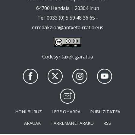
64700 Hendaia | 20304 Irun
Tel: 0033 (0) 5 59 48 36 65 -
erredakzioa@antxetairratia.eus
Codesyntaxek garatua
HONI BURUZ
LEGE OHARRA
PUBLIZITATEA
ARAUAK
HARREMANETARAKO
RSS