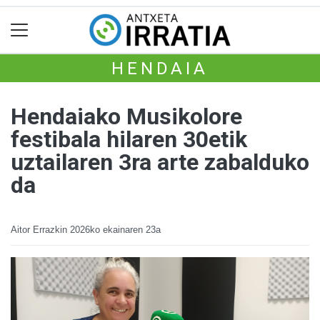
HENDAIA
Hendaiako Musikolore
festibala hilaren 30etik
uztailaren 3ra arte zabalduko
da
Aitor Errazkin
2026ko ekainaren 23a