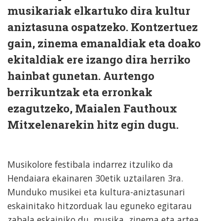
musikariak elkartuko dira kultur
aniztasuna ospatzeko. Kontzertuez
gain, zinema emanaldiak eta doako
ekitaldiak ere izango dira herriko
hainbat gunetan. Aurtengo
berrikuntzak eta erronkak
ezagutzeko, Maialen Fauthoux
Mitxelenarekin hitz egin dugu.
Musikolore festibala indarrez itzuliko da
Hendaiara ekainaren 30etik uztailaren 3ra.
Munduko musikei eta kultura-aniztasunari
eskainitako hitzorduak lau eguneko egitarau
zabala eskainiko du, musika, zinema eta artea