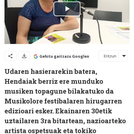
Entzun
Gehitu gaitzazu Googlen
Udaren hasierarekin batera,
Hendaiak berriz ere munduko
musiken topagune bilakatuko da
Musikolore festibalaren hirugarren
edizioari esker. Ekainaren 30etik
uztailaren 3ra bitartean, nazioarteko
artista ospetsuak eta tokiko