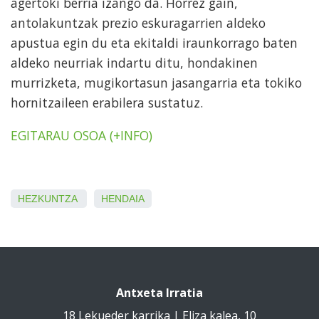
agertoki berria izango da. Horrez gain,
antolakuntzak prezio eskuragarrien aldeko
apustua egin du eta ekitaldi iraunkorrago baten
aldeko neurriak indartu ditu, hondakinen
murrizketa, mugikortasun jasangarria eta tokiko
hornitzaileen erabilera sustatuz.
EGITARAU OSOA (+INFO)
HEZKUNTZA
HENDAIA
Antxeta Irratia
18 Lekueder karrika | Eliza kalea, 10