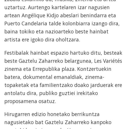
uztartuz. Aurtengo kartelaren izar nagusien
artean Angélique Kidjo abeslari benindarra eta
Puerto Candelaria talde kolonbiarra izango dira,
baina tokiko eta nazioarteko beste hainbat
artista ere igoko dira oholtzara.
Festibalak hainbat espazio hartuko ditu, besteak
beste Gaztelu Zaharreko belargunea, Les Variétés
zinema eta Errepublika plaza. Kontzertuekin
batera, dokumental emanaldiak, zinema-
topaketak eta familientzako doako jarduerak ere
antolatu dira, publiko guztiei irekitako
proposamena osatuz.
Hirugarren edizio honetako berrikuntza
nagusietako bat Gaztelu Zaharreko kanpoko