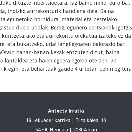
duko dituzte inbertsioetara, iaz baino milioi euro bat
a, inoizko aurrekonturik handiena dela. Baina
 eta eguneroko hornidura, material eta bestelako
gastua duela udalak. Beraz, egunero pertsianak igotze
rikuntzetarako eta aurrekontu orekatua izateko ez da
re, eta bukatzeko, udal langilegoaren balorazio bat
. «Orain banan-banan kexak entzuten ditut, baina
 lantaldea eta haien egoera egokia ote den, 90.
ik egin, eta behartuak gaude 4 urtetan behin egitera
Antxeta Irratia
18 Lekueder karrika | Eliza kalea, 10
64700 Hendaia | 20304 Irun