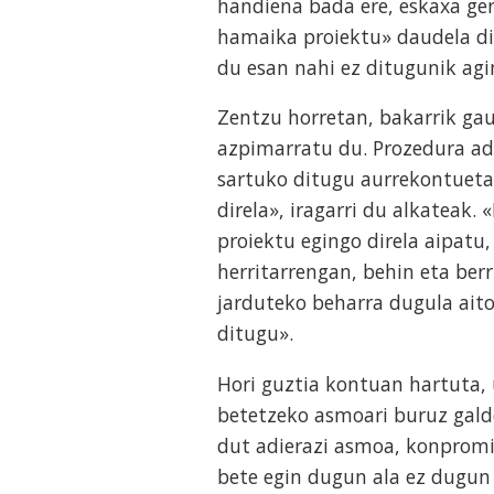
handiena bada ere, eskaxa ger
hamaika proiektu» daudela dio
du esan nahi ez ditugunik agi
Zentzu horretan, bakarrik gau
azpimarratu du. Prozedura a
sartuko ditugu aurrekontuetan
direla», iragarri du alkateak
proiektu egingo direla aipatu,
herritarrengan, behin eta berr
jarduteko beharra dugula aito
ditugu».
Hori guztia kontuan hartuta
betetzeko asmoari buruz galde
dut adierazi asmoa, konpromi
bete egin dugun ala ez dugun