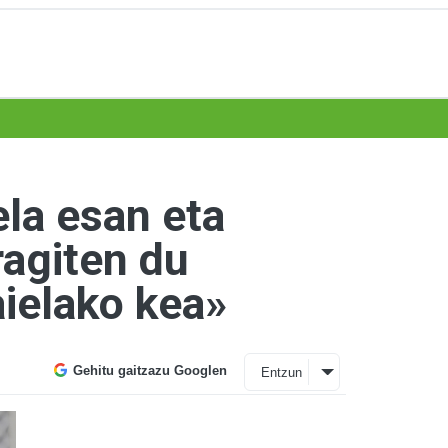
ela esan eta
ragiten du
aielako kea»
Gehitu gaitzazu Googlen
Entzun