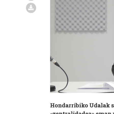
Hondarribiko Udalak s
«zentralidadea» eman 