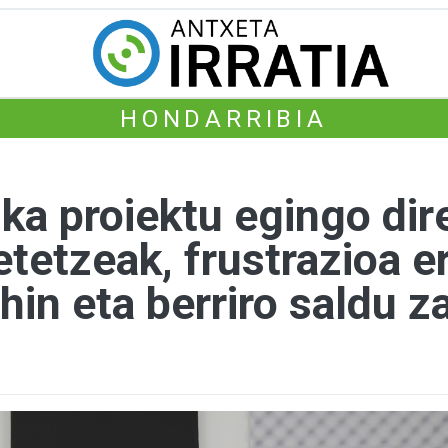
HONDARRIBIA
ka proiektu egingo dir
tetzeak, frustrazioa e
hin eta berriro saldu z