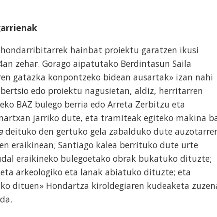
garrienak
hondarribitarrek hainbat proiektu garatzen ikusi
4an zehar. Gorago aipatutako Berdintasun Saila
aren gatazka konpontzeko bidean ausartak» izan nahi
ertsio edo proiektu nagusietan, aldiz, herritarren
eko BAZ bulego berria edo Arreta Zerbitzu eta
martxan jarriko dute, eta tramiteak egiteko makina b
a
deituko den gertuko gela zabalduko dute auzotarre
 eraikinean; Santiago kalea berrituko dute urte
 udal eraikineko bulegoetako obrak bukatuko dituzte;
ta arkeologiko eta lanak abiatuko dituzte; eta
ko dituen» Hondartza kiroldegiaren kudeaketa zuzen
ida.