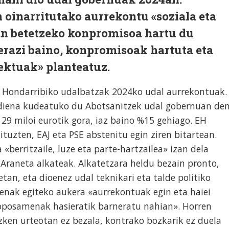
 oinarritutako aurrekontu «soziala eta
n betetzeko konpromisoa hartu du
erazi baino, konpromisoak hartuta eta
ektuak» planteatuz.
 Hondarribiko udalbatzak 2024ko udal aurrekontuak.
ndiena kudeatuko du Abotsanitzek udal gobernuan de
 29 miloi eurotik gora, iaz baino %15 gehiago. EH
tuzten, EAJ eta PSE abstenitu egin ziren bitartean.
berritzaile, luze eta parte-hartzailea» izan dela
raneta alkateak. Alkatetzara heldu bezain pronto,
etan, eta dioenez udal teknikari eta talde politiko
enak egiteko aukera «aurrekontuak egin eta haiei
oposamenak hasieratik barneratu nahian». Horren
azken urteotan ez bezala, kontrako bozkarik ez duela