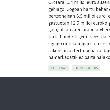
Orotara, 3,4 milioi euro zuzen
gehiago. Gogoan hartu behar d
pertsonalean 8,5 milioi euro,
gastuetan 12,5 milioi euroko 
gain, alkatearen arabera «ber
tarte handirik geratzen». Hale
egingo dutela iragarri du ere
sakonean aztertu beharra dago
hamarkadatik ez baita halakor
POLITIKA
HONDARRIBIA