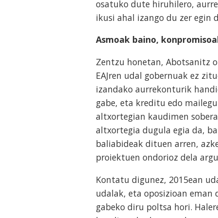
osatuko dute hiruhilero, aurr
ikusi ahal izango du zer egin 
Asmoak baino, konpromisoa
Zentzu honetan, Abotsanitz o
EAJren udal gobernuak ez zit
izandako aurrekonturik handie
gabe, eta kreditu edo mailegu
altxortegian kaudimen sobera
altxortegia dugula egia da, ba
baliabideak dituen arren, azke
proiektuen ondorioz dela argu
Kontatu digunez, 2015ean udal
udalak, eta oposizioan eman di
gabeko diru poltsa hori. Hale