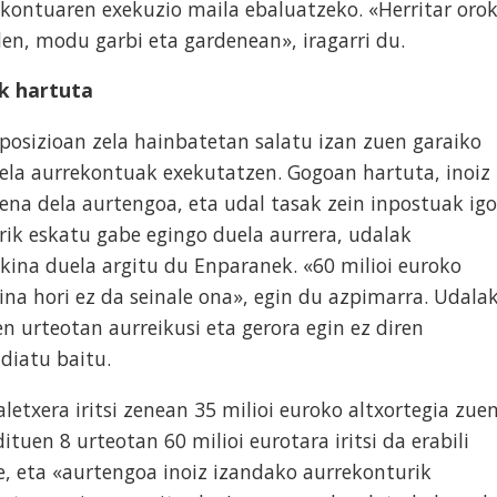
ekontuaren exekuzio maila ebaluatzeko. «Herritar oro
den, modu garbi eta gardenean», iragarri du.
k hartuta
posizioan zela hainbatetan salatu izan zuen garaiko
uela aurrekontuak exekutatzen. Gogoan hartuta, inoiz
na dela aurtengoa, eta udal tasak zein inpostuak igo
rik eskatu gabe egingo duela aurrera, udalak
kina duela argitu du Enparanek. «60 milioi euroko
ina hori ez da seinale ona», egin du azpimarra. Udala
n urteotan aurreikusi eta gerora egin ez diren
diatu baitu.
etxera iritsi zenean 35 milioi euroko altxortegia zue
tuen 8 urteotan 60 milioi eurotara iritsi da erabili
re, eta «aurtengoa inoiz izandako aurrekonturik