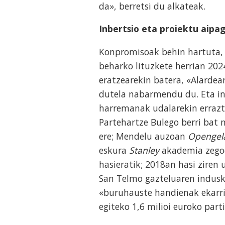
da», berretsi du alkateak.
Inbertsio eta proiektu aipa
Konpromisoak behin hartuta, 
beharko lituzkete herrian 202
eratzearekin batera, «Alarde
dutela nabarmendu du. Eta inb
harremanak udalarekin errazt
Partehartze Bulego berri bat 
ere; Mendelu auzoan
Opengel
eskura
Stanley
akademia zegoen
hasieratik; 2018an hasi ziren
San Telmo gazteluaren induske
«buruhauste handienak ekarri
egiteko 1,6 milioi euroko part