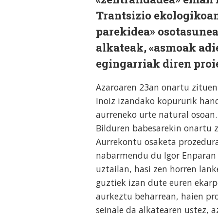
Trantsizio ekologikoan
parekidea» osotasunea
alkateak, «asmoak adi
egingarriak diren proi
Azaroaren 23an onartu zituen
Inoiz izandako kopururik ha
aurreneko urte natural osoan.
Bilduren babesarekin onartu zi
Aurrekontu osaketa prozedura «
nabarmendu du Igor Enparan A
uztailan, hasi zen horren lank
guztiek izan dute euren ekarp
aurkeztu beharrean, haien pr
seinale da alkatearen ustez, 