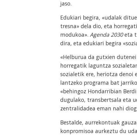
jaso.
Edukiari begira, «udalak ditu
tresna» dela dio, eta horregat
modukoa».
Agenda 2030
eta t
dira, eta edukiari begira «sozi
«Helburua da gutxien dutenei
horregatik laguntza sozialeta
sozialetik ere, heriotza denoi
lantzeko programa bat jarriko
«behingoz Hondarribian Berdin
dugulako, transbertsala eta u
zentralidadea eman nahi diog
Bestalde, aurrekontuak gauzag
konpromisoa aurkeztu du udal