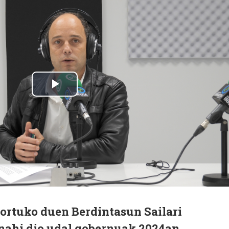
ortuko duen Berdintasun Sailari
nahi dio udal gobernuak 2024an.