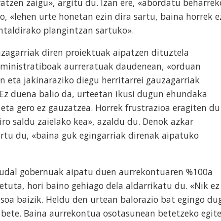
atzen zaigu», argitu du. Izan ere, «abordatu beharrek
, «lehen urte honetan ezin dira sartu, baina horrek e
ntaldirako plangintzan sartuko».
zagarriak diren proiektuak aipatzen dituztela
dministratiboak aurreratuak daudenean, «orduan
 eta jakinaraziko diegu herritarrei gauzagarriak
. «Ez duena balio da, urteetan ikusi dugun ehundaka
 eta gero ez gauzatzea. Horrek frustrazioa eragiten du
iro saldu zaielako kea», azaldu du. Denok azkar
rtu du, «baina guk egingarriak direnak aipatuko
, udal gobernuak aipatu duen aurrekontuaren %100a
tuta, hori baino gehiago dela aldarrikatu du. «Nik ez
soa baizik. Heldu den urtean balorazio bat egingo du
 bete. Baina aurrekontua osotasunean betetzeko egit