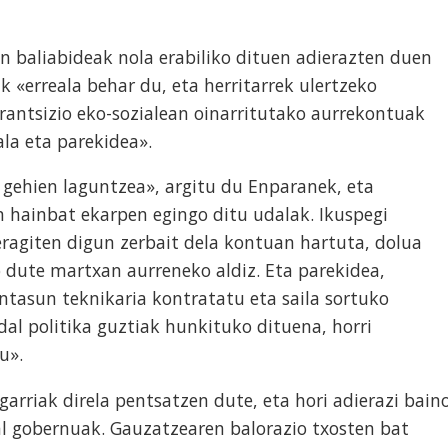
en baliabideak nola erabiliko dituen adierazten duen
ik «erreala behar du, eta herritarrek ulertzeko
rantsizio eko-sozialean oinarritutako aurrekontuak
ala eta parekidea».
 gehien laguntzea», argitu du Enparanek, eta
n hainbat ekarpen egingo ditu udalak. Ikuspegi
 eragiten digun zerbait dela kontuan hartuta, dolua
 dute martxan aurreneko aldiz. Eta parekidea,
tasun teknikaria kontratatu eta saila sortuko
dal politika guztiak hunkituko dituena, horri
u».
arriak direla pentsatzen dute, eta hori adierazi bain
 gobernuak. Gauzatzearen balorazio txosten bat