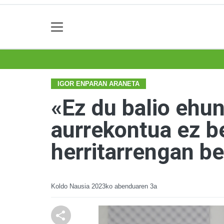
IGOR ENPARAN ARANETA
«Ez du balio ehun
aurrekontua ez be
herritarrengan be
Koldo Nausia
2023ko abenduaren 3a