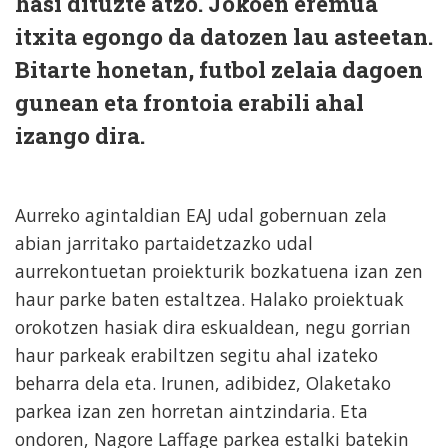
hasi dituzte atzo. Jokoen eremua
itxita egongo da datozen lau asteetan.
Bitarte honetan, futbol zelaia dagoen
gunean eta frontoia erabili ahal
izango dira.
Aurreko agintaldian EAJ udal gobernuan zela
abian jarritako partaidetzazko udal
aurrekontuetan proiekturik bozkatuena izan zen
haur parke baten estaltzea. Halako proiektuak
orokotzen hasiak dira eskualdean, negu gorrian
haur parkeak erabiltzen segitu ahal izateko
beharra dela eta. Irunen, adibidez, Olaketako
parkea izan zen horretan aintzindaria. Eta
ondoren, Nagore Laffage parkea estalki batekin