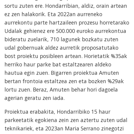
sortu zuten ere. Hondarribian, aldiz, orain artean
ez zen halakorik. Eta 2022an aurreneko
aurrekontu parte hartzaileen prozesu horretarako
Udalak gehienez ere 500.000 euroko aurrekontua
bideratu zuelarik, 710 lagunek bozkatu zuten
udal gobernuak aldez aurretik proposatutako
bost proiektu posibleen artean. Horietatik %35ak
herriko haur parke bat estaltzearen aldeko
hautua egin zuen. Bigarren proiektua Amuten
bertan frontoia estaltzea zen eta bozken %29ak
lortu zuen. Beraz, Amuten behar hori dagoela
agerian geratu zen iada.
Proiektua erabakita, Hondarribiko 15 haur
parkeetatik egokiena zein zen aztertu zuten udal
teknikariek, eta 2023an Maria Serrano zinegotzi