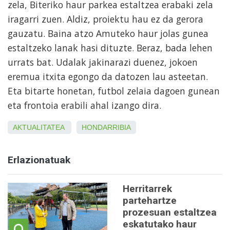
zela, Biteriko haur parkea estaltzea erabaki zela
iragarri zuen. Aldiz, proiektu hau ez da gerora
gauzatu. Baina atzo Amuteko haur jolas gunea
estaltzeko lanak hasi dituzte. Beraz, bada lehen
urrats bat. Udalak jakinarazi duenez, jokoen
eremua itxita egongo da datozen lau asteetan.
Eta bitarte honetan, futbol zelaia dagoen gunean
eta frontoia erabili ahal izango dira.
AKTUALITATEA
HONDARRIBIA
Erlazionatuak
Herritarrek
partehartze
prozesuan estaltzea
eskatutako haur