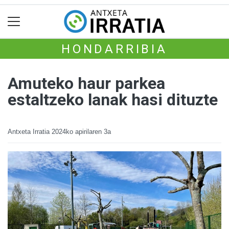
HONDARRIBIA
Amuteko haur parkea
estaltzeko lanak hasi dituzte
Antxeta Irratia
2024ko apirilaren 3a