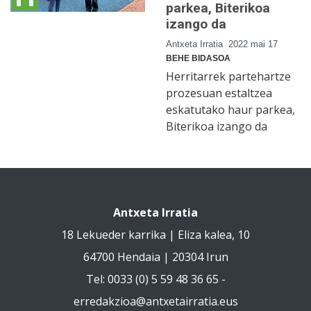
parkea, Biterikoa
izango da
Antxeta Irratia
2022 mai 17
BEHE BIDASOA
Herritarrek partehartze
prozesuan estaltzea
eskatutako haur parkea,
Biterikoa izango da
Antxeta Irratia
18 Lekueder karrika | Eliza kalea, 10
64700 Hendaia | 20304 Irun
Tel: 0033 (0) 5 59 48 36 65 -
erredakzioa@antxetairratia.eus