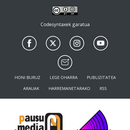
Codesyntaxek garatua
HONI BURUZ
LEGE OHARRA
PUBLIZITATEA
ARAUAK
HARREMANETARAKO
RSS