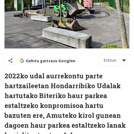
Entzun
Gehitu gaitzazu Googlen
2022ko udal aurrekontu parte
hartzaileetan Hondarribiko Udalak
hartutako Biteriko haur parkea
estaltzeko konpromisoa hartu
bazuten ere, Amuteko kirol gunean
dagoen haur parkea estaltzeko lanak