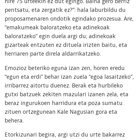
nire 75 urteekin ez dut egingo. Baina gero berriz
pentsatu, eta zergatik ez?”: hala laburbildu du
proposamenaren ondotik egindako prozesua. Are,
“emakumeak baloratzeko eta adinekoak
baloratzeko” egin duela argi du; adinekoak
gizarteak entzuten ez dituela irizten baitu, eta
herriaren parte direla aldarrikatzeko.
Emozioz beteriko eguna izan zen, horen eredu
“egun eta erdi” behar izan zuela “egoa lasaitzeko”,
irribarrez aitortu duenez. Berak eta hurbileko
gutxi batzuek zekiten mazulari izanen zela, eta
beraz ingurukoen harridura eta poza sumatu
zituen ortzegunean Kale Nagusian gora eta
behera.
Etorkizunari begira, argi utzi du urte bakarrez