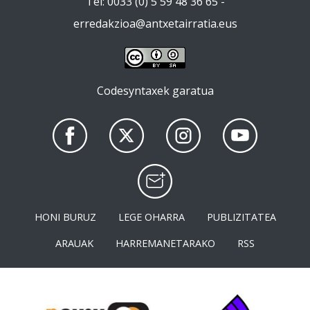
Tel: 0033 (0) 5 59 48 36 65 -
erredakzioa@antxetairratia.eus
Codesyntaxek garatua
HONI BURUZ
LEGE OHARRA
PUBLIZITATEA
ARAUAK
HARREMANETARAKO
RSS