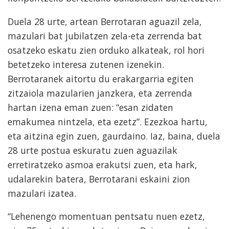
Duela 28 urte, artean Berrotaran aguazil zela,
mazulari bat jubilatzen zela-eta zerrenda bat
osatzeko eskatu zien orduko alkateak, rol hori
betetzeko interesa zutenen izenekin.
Berrotaranek aitortu du erakargarria egiten
zitzaiola mazularien janzkera, eta zerrenda
hartan izena eman zuen: “esan zidaten
emakumea nintzela, eta ezetz”. Ezezkoa hartu,
eta aitzina egin zuen, gaurdaino. Iaz, baina, duela
28 urte postua eskuratu zuen aguazilak
erretiratzeko asmoa erakutsi zuen, eta hark,
udalarekin batera, Berrotarani eskaini zion
mazulari izatea.
“Lehenengo momentuan pentsatu nuen ezetz,