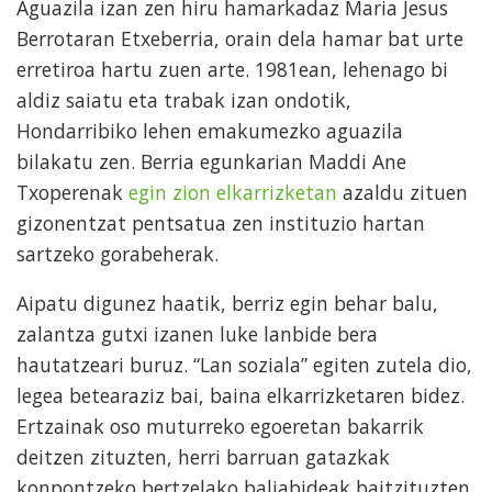
Aguazila izan zen hiru hamarkadaz Maria Jesus
Berrotaran Etxeberria, orain dela hamar bat urte
erretiroa hartu zuen arte. 1981ean, lehenago bi
aldiz saiatu eta trabak izan ondotik,
Hondarribiko lehen emakumezko aguazila
bilakatu zen. Berria egunkarian Maddi Ane
Txoperenak
egin zion elkarrizketan
azaldu zituen
gizonentzat pentsatua zen instituzio hartan
sartzeko gorabeherak.
Aipatu digunez haatik, berriz egin behar balu,
zalantza gutxi izanen luke lanbide bera
hautatzeari buruz. “Lan soziala” egiten zutela dio,
legea betearaziz bai, baina elkarrizketaren bidez.
Ertzainak oso muturreko egoeretan bakarrik
deitzen zituzten, herri barruan gatazkak
konpontzeko bertzelako baliabideak baitzituzten.