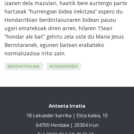
izanen dela mazulari, haatik bere aurtengo parte
hartzeak “hurrengoei bidea irekitzea” espero du.
Hondarribian berdintasunaren bidean pausu
ugari ematekoak diren arren, hilaren 15ean
“hondar ale bat” gehitu zela uste du Maria Jesus
Berrotaranek, egunen batean erabateko
normalizazioa iritsi zain.
BERDINTASUNA
HONDARRIBIA
Antxeta Irratia
18 Lekueder karrika | Eliza kalea, 10
64700 Hendaia | 20304 Irun