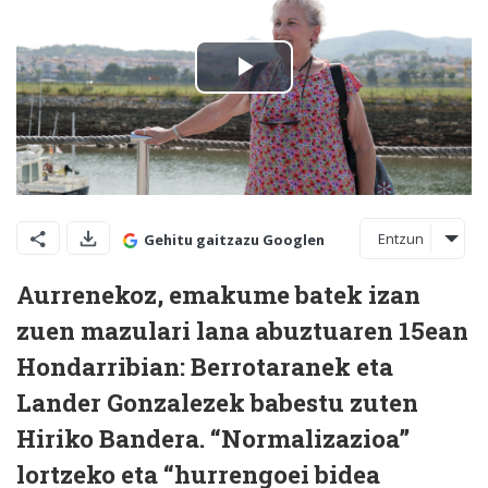
Entzun
Gehitu gaitzazu Googlen
Aurrenekoz, emakume batek izan
zuen mazulari lana abuztuaren 15ean
Hondarribian: Berrotaranek eta
Lander Gonzalezek babestu zuten
Hiriko Bandera. “Normalizazioa”
lortzeko eta “hurrengoei bidea