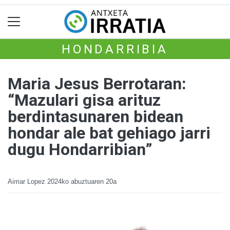
HONDARRIBIA
Maria Jesus Berrotaran:
“Mazulari gisa arituz
berdintasunaren bidean
hondar ale bat gehiago jarri
dugu Hondarribian”
Aimar Lopez
2024ko abuztuaren 20a