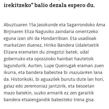
irekitzeko” balio dezala espero du.
Abuztuaren 15a Jasokunde eta Sagarrondoko Ama
Birjinaren Eliza Nagusiko zaindaria omentzeko
eguna izan ohi da Hondarribian. Eta usadioak
markatzen duenez, Hiriko Bandera Udaletxetik
Elizara eramaten du zinegotzi batek, udal
gobernuko eta oposizioko hainbat hautetsik
lagundurik. Aurten, Lupe Queirugak eraman zuen
ikurra, eta bandera babestea bi
mazulari
ren lana
da. Historikoki, bi aguazilek burutu dute lan hori,
galaz edo zeremoniaz jantzirik, eta besoetan
mazo batekin, suzko armarik ez zen garaitik
bandera etsaiengandik babesteko trena gisa.