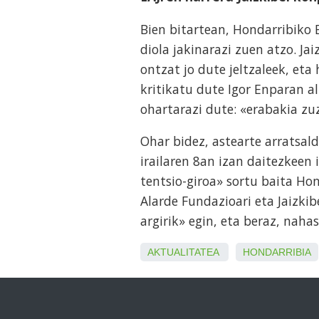
Bien bitartean, Hondarribiko E
diola jakinarazi zuen atzo. Ja
ontzat jo dute jeltzaleek, eta 
kritikatu dute Igor Enparan a
ohartarazi dute: «erabakia zu
Ohar bidez, astearte arratsal
irailaren 8an izan daitezkeen 
tentsio-giroa» sortu baita Hon
Alarde Fundazioari eta Jaizk
argirik» egin, eta beraz, naha
AKTUALITATEA
HONDARRIBIA