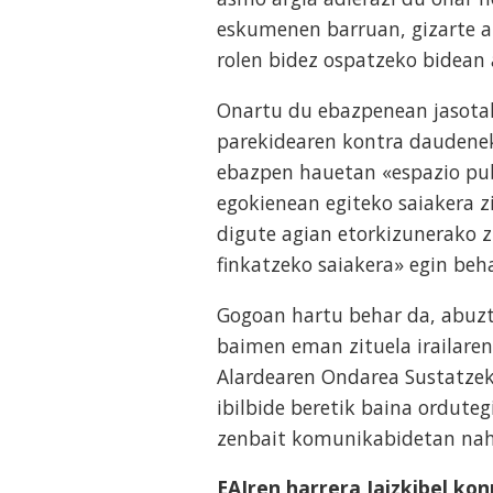
eskumenen barruan, gizarte al
rolen bidez ospatzeko bidean 
Onartu du ebazpenean jasotak
parekidearen kontra daudenek,
ebazpen hauetan «espazio pub
egokienean egiteko saiakera z
digute agian etorkizunerako 
finkatzeko saiakera» egin beh
Gogoan hartu behar da, abuz
baimen eman zituela irailaren 
Alardearen Ondarea Sustatzeko
ibilbide beretik baina orduteg
zenbait komunikabidetan nah
EAJren harrera Jaizkibel kon