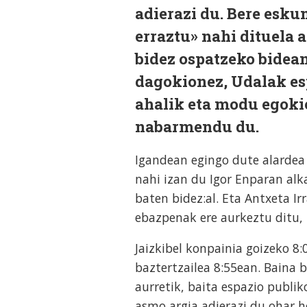
adierazi du. Bere esk
erraztu» nahi dituela a
bidez ospatzeko bidean
dagokionez, Udalak es
ahalik eta modu egoki
nabarmendu du.
Igandean egingo dute alardea
nahi izan du Igor Enparan alk
baten bidez:al. Eta Antxeta Ir
ebazpenak ere aurkeztu ditu, 
Jaizkibel konpainia goizeko 8
baztertzailea 8:55ean. Baina 
aurretik, baita espazio publik
asmo argia adierazi du ohar h