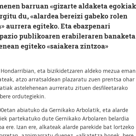
umenen barruan «gizarte aldaketa egokia
rgitu du, «alardea bereizi gabeko rolen
» aurrera egiteko. Eta ebazpenari
pazio publikoaren erabileraren banaketa
enean egiteko «saiakera zintzoa»
 Hondarribian, eta bizikidetzaren aldeko mezua eman
ateak, atzo arratsaldean plazaratu zuen prentsa ohar
ratiak astelehenean aurreratu zituen desfileetarako
bere ordutegiekin.
:00etan abiatuko da Gernikako Arbolatik, eta alarde
biek partekatuko dute Gernikako Arbolaren belardia
oa ere. Izan ere, alkateak alarde parekide bat lortzeko
orretan, azpimarratu duenez, «alkatetza honek, bere