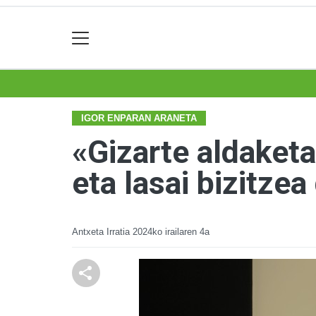
IGOR ENPARAN ARANETA
«Gizarte aldaketa
eta lasai bizitze
Antxeta Irratia
2024ko irailaren 4a