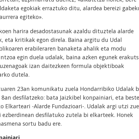
daketa egokiak erraztuko ditu, alardea bereizi gabek
aurrera egiteko».
oen harira desadostasunak azaldu dituztela alarde
 eta kritikak egon direla. Baina argitu du Udal
likoaren erabileraren banaketa ahalik eta modu
intzoa egin duela udalak, baina azken egunek erakuts
zuzenagoak izan daitezkeen formula objektiboak
arko dutela.
tuaren 23an komunikatu zuela Hondarribiko Udalak b
8an desfilatzeko: bata Jaizkibel konpainiari, eta beste
 Elkarteari -Alarde Fundazioari-. Udalak argi utzi zu
i ezberdinean desfilatuko zutela bi elkarteek. Honek
asmena sortu badu ere.
painiari