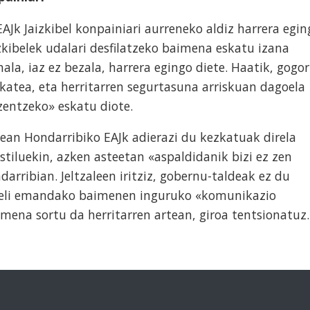
AJk Jaizkibel konpainiari aurreneko aldiz harrera egin
izkibelek udalari desfilatzeko baimena eskatu izana
hala, iaz ez bezala, harrera egingo diete. Haatik, gogor
lkatea, eta herritarren segurtasuna arriskuan dagoela
zentzeko» eskatu diote.
dean Hondarribiko EAJk adierazi du kezkatuak direla
istiluekin, azken asteetan «aspaldidanik bizi ez zen
darribian. Jeltzaleen iritziz, gobernu-taldeak ez du
ibeli emandako baimenen inguruko «komunikazio
smena sortu da herritarren artean, giroa tentsionatuz.