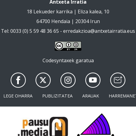
Antxeta Irratia
18 Lekueder karrika | Eliza kalea, 10
64700 Hendaia | 20304 Irun
Tel: 0033 (0) 5 59 48 36 65 -
erredakzioa@antxetairratia.eus
Codesyntaxek garatua
LEGE OHARRA
PUBLIZITATEA
ARAUAK
HARREMANE