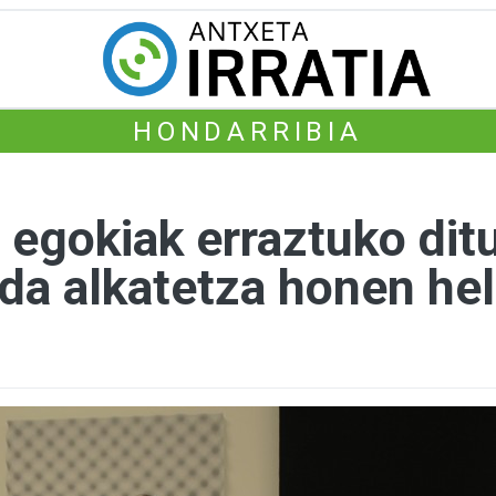
HONDARRIBIA
 egokiak erraztuko ditu
a da alkatetza honen he