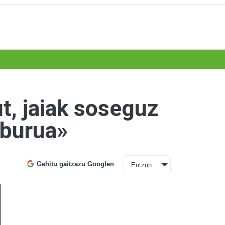
t, jaiak soseguz
lburua»
Gehitu gaitzazu Googlen
Entzun