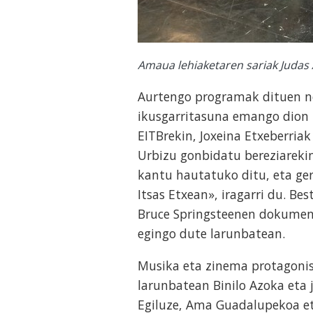
Amaua lehiaketaren sariak Judas A
Aurtengo programak dituen no
ikusgarritasuna emango dion 
EITBrekin, Joxeina Etxeberria
Urbizu gonbidatu bereziareki
kantu hautatuko ditu, eta ge
Itsas Etxean», iragarri du. Be
Bruce Springsteenen dokument
egingo dute larunbatean.
Musika eta zinema protagoni
larunbatean Binilo Azoka eta 
Egiluze, Ama Guadalupekoa et