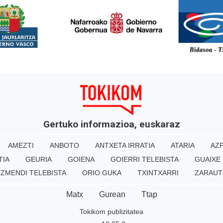
<
Gertuko informazioa, euskaraz
AMEZTI
ANBOTO
ANTXETA IRRATIA
ATARIA
AZP
TIA
GEURIA
GOIENA
GOIERRI TELEBISTA
GUAIXE
IZMENDI TELEBISTA
ORIO GUKA
TXINTXARRI
ZARAUT
Matx
Gurean
Ttap
Tokikom publizitatea