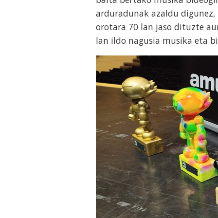
arduradunak azaldu digunez, l
orotara 70 lan jaso dituzte a
lan ildo nagusia musika eta b