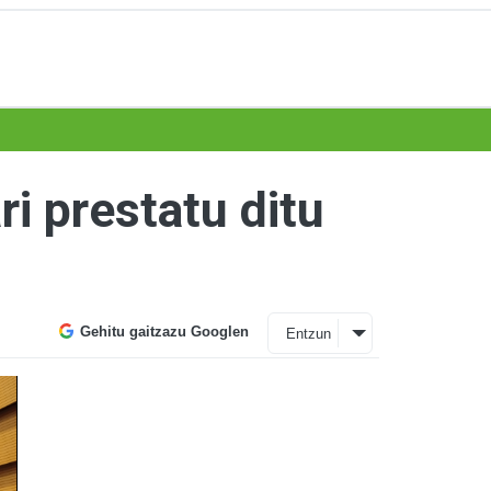
i prestatu ditu
Gehitu gaitzazu Googlen
Entzun