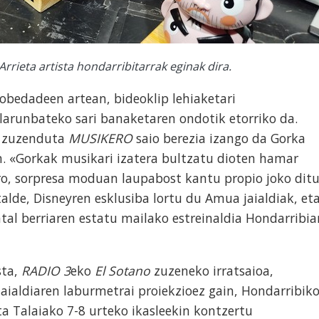
rrieta artista hondarribitarrak eginak dira.
bedadeen artean, bideoklip lehiaketari
larunbateko sari banaketaren ondotik etorriko da.
k zuzenduta
MUSIKERO
saio berezia izango da Gorka
n. «Gorkak musikari izatera bultzatu dioten hamar
ro, sorpresa moduan laupabost kantu propio joko dit
stalde, Disneyren esklusiba lortu du Amua jaialdiak, et
al berriaren estatu mailako estreinaldia Hondarribia
sta,
RADIO 3
eko
El Sotano
zuzeneko irratsaioa,
jaialdiaren laburmetrai proiekzioez gain, Hondarribik
a Talaiako 7-8 urteko ikasleekin kontzertu