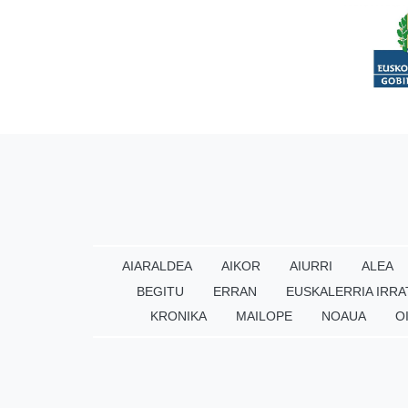
AIARALDEA
AIKOR
AIURRI
ALEA
BEGITU
ERRAN
EUSKALERRIA IRRA
KRONIKA
MAILOPE
NOAUA
O