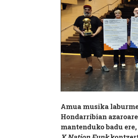
Amua musika laburmetr
Hondarribian azaroaren
mantenduko badu ere,
X Nation Funk
kontzer