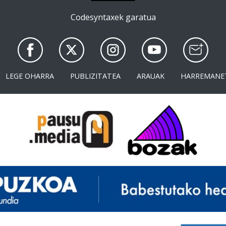
Codesyntaxek garatua
LEGE OHARRA
PUBLIZITATEA
ARAUAK
HARREMANE