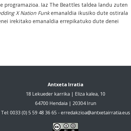
e programazioa. Iaz The Beattles taldea landu zuten
edding X Nation Funk
emanaldia ikusiko dute ostirala
enei irekitako emanaldia errepikatuko dute denei
Antxeta Irratia
18 Lekueder karrika | Eliza kalea, 10
64700 Hendaia | 20304 Irun
Tel: 0033 (0) 5 59 48 36 65 -
erredakzioa@antxetairratia.eus