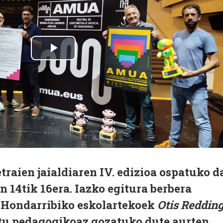
aien jaialdiaren IV. edizioa ospatuko d
 14tik 16era. Iazko egitura berbera
 Hondarribiko eskolartekoek
Otis Reddin
tu pedagogikoaz gozatuko dute aurten.