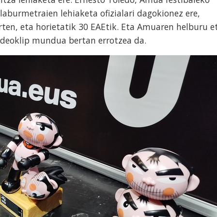
aburmetraien lehiaketa ofizialari dagokionez ere,
urten, eta horietatik 30 EAEtik. Eta Amuaren helburu e
ideoklip mundua bertan errotzea da.