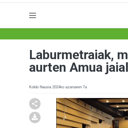
Laburmetraiak, mu
aurten Amua jaia
Koldo Nausia
2024ko azaroaren 7a