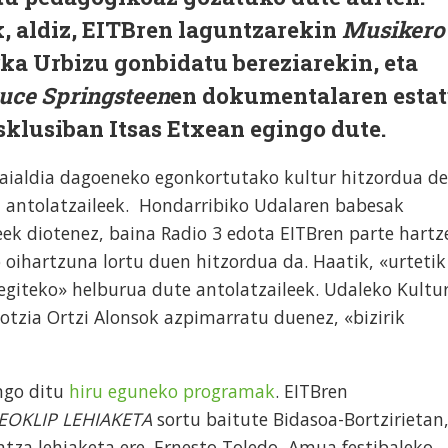
, aldiz, EITBren laguntzarekin
Musikero
ka Urbizu gonbidatu bereziarekin, eta
uce Springsteen
en dokumentalaren esta
sklusiban Itsas Etxean egingo dute.
ialdia dagoeneko egonkortutako kultur hitzordua de
 antolatzaileek. Hondarribiko Udalaren babesak
leek diotenez, baina Radio 3 edota EITBren parte hartz
o oihartzuna lortu duen hitzordua da. Haatik, «urtetik
egiteko» helburua dute antolatzaileek. Udaleko Kultu
otzia Ortzi Alonsok azpimarratu duenez, «bizirik
ngo ditu
hiru eguneko programak
. EITBren
EOKLIP LEHIAKETA
sortu baitute Bidasoa-Bortzirietan
tza lehiaketa ere. Ernesto Toledo, Amua festibaleko