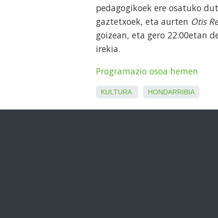
pedagogikoek ere osatuko dut
gaztetxoek, eta aurten
Otis R
goizean, eta gero 22:00etan d
irekia.
Programazio osoa hemen
KULTURA
HONDARRIBIA