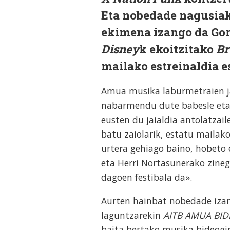
Eta nobedade nagusiak
ekimena izango da Gor
Disney
k ekoitzitako
Br
mailako estreinaldia e
Amua musika laburmetraien ja
nabarmendu dute babesle eta
eusten du jaialdia antolatzai
batu zaiolarik, estatu mailak
urtera gehiago baino, hobeto 
eta Herri Nortasunerako zineg
dagoen festibala da».
Aurten hainbat nobedade iza
laguntzarekin
AITB AMUA BID
baita bertako musika bideogin