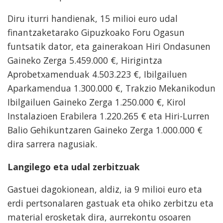
Diru iturri handienak, 15 milioi euro udal
finantzaketarako Gipuzkoako Foru Ogasun
funtsatik dator, eta gainerakoan Hiri Ondasunen
Gaineko Zerga 5.459.000 €, Hirigintza
Aprobetxamenduak 4.503.223 €, Ibilgailuen
Aparkamendua 1.300.000 €, Trakzio Mekanikodun
Ibilgailuen Gaineko Zerga 1.250.000 €, Kirol
Instalazioen Erabilera 1.220.265 € eta Hiri-Lurren
Balio Gehikuntzaren Gaineko Zerga 1.000.000 €
dira sarrera nagusiak.
Langilego eta udal zerbitzuak
Gastuei dagokionean, aldiz, ia 9 milioi euro eta
erdi pertsonalaren gastuak eta ohiko zerbitzu eta
material erosketak dira, aurrekontu osoaren