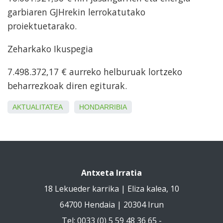
garbiaren GJHrekin lerrokatutako
proiektuetarako.
Zeharkako Ikuspegia
7.498.372,17 € aurreko helburuak lortzeko
beharrezkoak diren egiturak.
AKTUALITATEA
HONDARRIBIA
Antxeta Irratia
18 Lekueder karrika | Eliza kalea, 10
64700 Hendaia | 20304 Irun
Tel: 0033 (0) 5 59 48 36 65 -