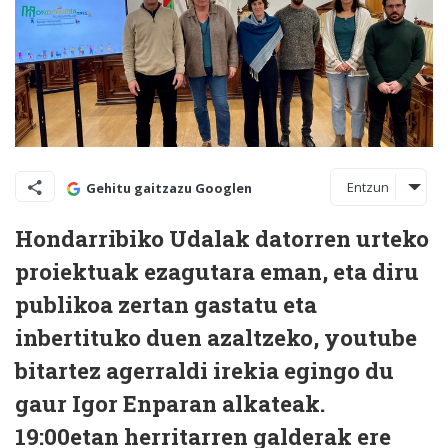
Entzun
Gehitu gaitzazu Googlen
Hondarribiko Udalak datorren urteko
proiektuak ezagutara eman, eta diru
publikoa zertan gastatu eta
inbertituko duen azaltzeko, youtube
bitartez agerraldi irekia egingo du
gaur Igor Enparan alkateak.
19:00etan herritarren galderak ere