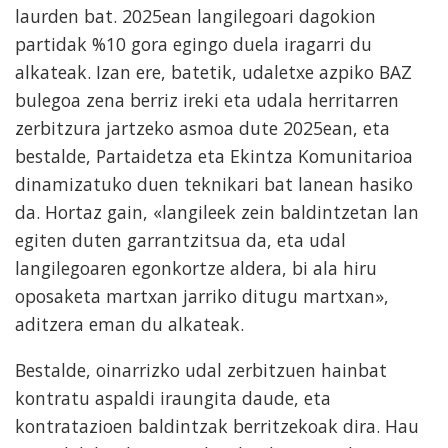
laurden bat. 2025ean langilegoari dagokion
partidak %10 gora egingo duela iragarri du
alkateak. Izan ere, batetik, udaletxe azpiko BAZ
bulegoa zena berriz ireki eta udala herritarren
zerbitzura jartzeko asmoa dute 2025ean, eta
bestalde, Partaidetza eta Ekintza Komunitarioa
dinamizatuko duen teknikari bat lanean hasiko
da. Hortaz gain, «langileek zein baldintzetan lan
egiten duten garrantzitsua da, eta udal
langilegoaren egonkortze aldera, bi ala hiru
oposaketa martxan jarriko ditugu martxan»,
aditzera eman du alkateak.
Bestalde, oinarrizko udal zerbitzuen hainbat
kontratu aspaldi iraungita daude, eta
kontratazioen baldintzak berritzekoak dira. Hau