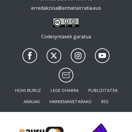
erredakzioa@antxetairratia.eus
Codesyntaxek garatua
HONI BURUZ
LEGE OHARRA
PUBLIZITATEA
ARAUAK
HARREMANETARAKO
RSS