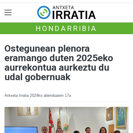
HONDARRIBIA
Ostegunean plenora
eramango duten 2025eko
aurrekontua aurkeztu du
udal gobernuak
Antxeta Irratia
2024ko abenduaren 17a