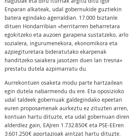
nagusiak eta diru iturriak argitu ditu Igor
Enparan alkateak, udal gobernukide guztiekin
batera egindako agerraldian. 17.000 biztanle
dituen Hondarribian «herritarren beharretara
egokitzeko eta auzoen garapena sustatzeko, arlo
sozialera, ingurumenekora, ekonomikora eta
azpiegituretara bideratutako ekarpenak
handitzeko saiakera jasotzen duen lan tresna»
prestatu dutela azpimarratu du.
Aurrekontuen osaketa modu parte hartzailean
egin dutela nabarmendu du ere. Eta oposizioko
udal taldeek gobernuak galdegindako epeetan
euren proposamenak aurkeztu ez zituzten arren,
kontuan hartu dituzte, eta udal gobernuan diren
alderdiez gain, EAJren 1.732.850€ eta PSE-EEren
3.601.250€ aportazioak aintzat hartu dituzte.