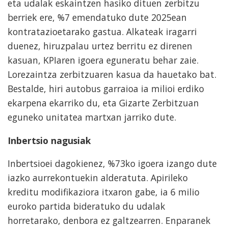
eta udalak eskaintzen hasiko dituen zerbitzu
berriek ere, %7 emendatuko dute 2025ean
kontratazioetarako gastua. Alkateak iragarri
duenez, hiruzpalau urtez berritu ez direnen
kasuan, KPIaren igoera eguneratu behar zaie.
Lorezaintza zerbitzuaren kasua da hauetako bat.
Bestalde, hiri autobus garraioa ia milioi erdiko
ekarpena ekarriko du, eta Gizarte Zerbitzuan
eguneko unitatea martxan jarriko dute.
Inbertsio nagusiak
Inbertsioei dagokienez, %73ko igoera izango dute
iazko aurrekontuekin alderatuta. Apirileko
kreditu modifikaziora itxaron gabe, ia 6 milio
euroko partida bideratuko du udalak
horretarako, denbora ez galtzearren. Enparanek