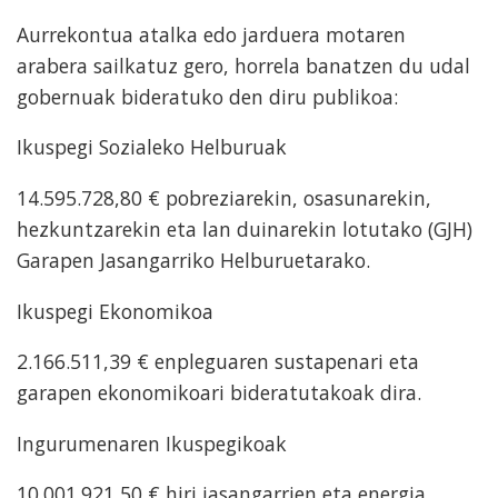
Aurrekontua atalka edo jarduera motaren
arabera sailkatuz gero, horrela banatzen du udal
gobernuak bideratuko den diru publikoa:
Ikuspegi Sozialeko Helburuak
14.595.728,80 € pobreziarekin, osasunarekin,
hezkuntzarekin eta lan duinarekin lotutako (GJH)
Garapen Jasangarriko Helburuetarako.
Ikuspegi Ekonomikoa
2.166.511,39 € enpleguaren sustapenari eta
garapen ekonomikoari bideratutakoak dira.
Ingurumenaren Ikuspegikoak
10.001.921,50 € hiri jasangarrien eta energia