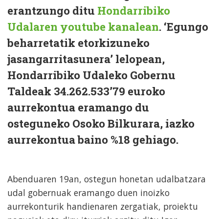
erantzungo ditu
Hondarribiko
Udalaren youtube kanalean
. ‘Egungo
beharretatik etorkizuneko
jasangarritasunera’ lelopean,
Hondarribiko Udaleko Gobernu
Taldeak 34.262.533’79 euroko
aurrekontua eramango du
osteguneko Osoko Bilkurara, iazko
aurrekontua baino %18 gehiago.
Abenduaren 19an, ostegun honetan udalbatzara
udal gobernuak eramango duen inoizko
aurrekonturik handienaren zergatiak, proiektu