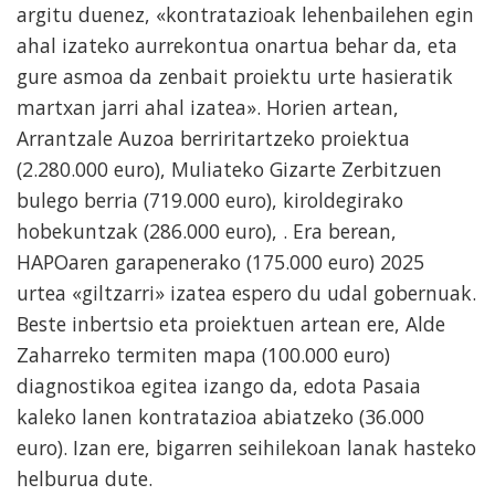
argitu duenez, «kontratazioak lehenbailehen egin
ahal izateko aurrekontua onartua behar da, eta
gure asmoa da zenbait proiektu urte hasieratik
martxan jarri ahal izatea». Horien artean,
Arrantzale Auzoa berriritartzeko proiektua
(2.280.000 euro), Muliateko Gizarte Zerbitzuen
bulego berria (719.000 euro), kiroldegirako
hobekuntzak (286.000 euro), . Era berean,
HAPOaren garapenerako (175.000 euro) 2025
urtea «giltzarri» izatea espero du udal gobernuak.
Beste inbertsio eta proiektuen artean ere, Alde
Zaharreko termiten mapa (100.000 euro)
diagnostikoa egitea izango da, edota Pasaia
kaleko lanen kontratazioa abiatzeko (36.000
euro). Izan ere, bigarren seihilekoan lanak hasteko
helburua dute.