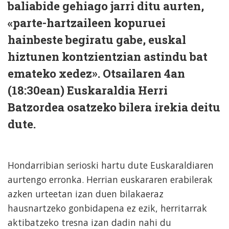
baliabide gehiago jarri ditu aurten,
«parte-hartzaileen kopuruei
hainbeste begiratu gabe, euskal
hiztunen kontzientzian astindu bat
emateko xedez». Otsailaren 4an
(18:30ean) Euskaraldia Herri
Batzordea osatzeko bilera irekia deitu
dute.
Hondarribian serioski hartu dute Euskaraldiaren
aurtengo erronka. Herrian euskararen erabilerak
azken urteetan izan duen bilakaeraz
hausnartzeko gonbidapena ez ezik, herritarrak
aktibatzeko tresna izan dadin nahi du