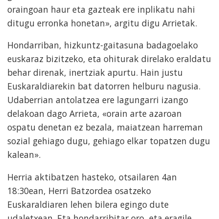
oraingoan haur eta gazteak ere inplikatu nahi
ditugu erronka honetan», argitu digu Arrietak.
Hondarriban, hizkuntz-gaitasuna badagoelako
euskaraz bizitzeko, eta ohiturak direlako eraldatu
behar direnak, inertziak apurtu. Hain justu
Euskaraldiarekin bat datorren helburu nagusia.
Udaberrian antolatzea ere lagungarri izango
delakoan dago Arrieta, «orain arte azaroan
ospatu denetan ez bezala, maiatzean harreman
sozial gehiago dugu, gehiago elkar topatzen dugu
kalean».
Herria aktibatzen hasteko, otsailaren 4an
18:30ean, Herri Batzordea osatzeko
Euskaraldiaren lehen bilera egingo dute
udaletxean. Eta hondarribitar oro, eta eragile