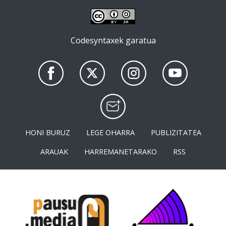
Codesyntaxek garatua
HONI BURUZ
LEGE OHARRA
PUBLIZITATEA
ARAUAK
HARREMANETARAKO
RSS