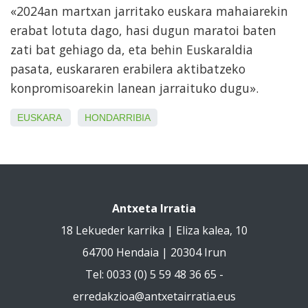
«2024an martxan jarritako euskara mahaiarekin
erabat lotuta dago, hasi dugun maratoi baten
zati bat gehiago da, eta behin Euskaraldia
pasata, euskararen erabilera aktibatzeko
konpromisoarekin lanean jarraituko dugu».
EUSKARA
HONDARRIBIA
Antxeta Irratia
18 Lekueder karrika | Eliza kalea, 10
64700 Hendaia | 20304 Irun
Tel: 0033 (0) 5 59 48 36 65 -
erredakzioa@antxetairratia.eus