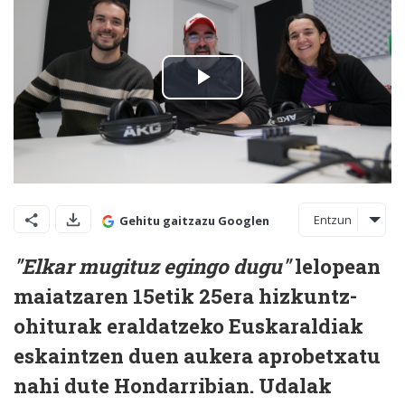
Entzun
Gehitu gaitzazu Googlen
"Elkar mugituz egingo dugu"
lelopean
maiatzaren 15etik 25era hizkuntz-
ohiturak eraldatzeko Euskaraldiak
eskaintzen duen aukera aprobetxatu
nahi dute Hondarribian. Udalak