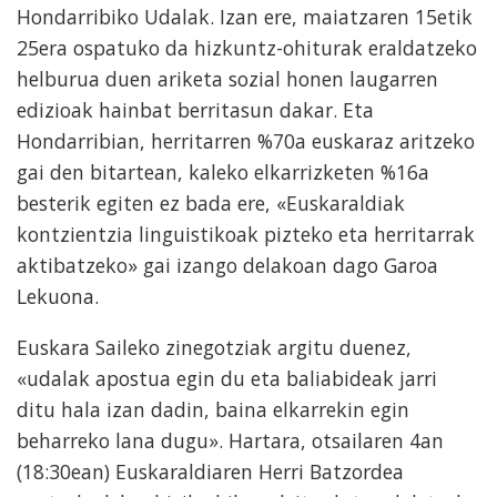
Hondarribiko Udalak. Izan ere, maiatzaren 15etik
25era ospatuko da hizkuntz-ohiturak eraldatzeko
helburua duen ariketa sozial honen laugarren
edizioak hainbat berritasun dakar. Eta
Hondarribian, herritarren %70a euskaraz aritzeko
gai den bitartean, kaleko elkarrizketen %16a
besterik egiten ez bada ere, «Euskaraldiak
kontzientzia linguistikoak pizteko eta herritarrak
aktibatzeko» gai izango delakoan dago Garoa
Lekuona.
Euskara Saileko zinegotziak argitu duenez,
«udalak apostua egin du eta baliabideak jarri
ditu hala izan dadin, baina elkarrekin egin
beharreko lana dugu». Hartara, otsailaren 4an
(18:30ean) Euskaraldiaren Herri Batzordea