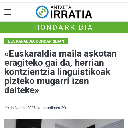
HONDARRIBIA
EUSKARALDIA HONDARRIBIAN
«Euskaraldia maila askotan
eragiteko gai da, herrian
kontzientzia linguistikoak
pizteko mugarri izan
daiteke»
Koldo Nausia
2025eko urtarrilaren 29a