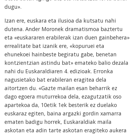
dugu».
Izan ere, euskara eta ilusioa da kutsatu nahi
dutena. Ander Moronek dramatismoa baztertu
eta «euskararen erabilerak izan duen gainbehera»
errealitate bat izanik ere, «kopuruei eta
ehunekoei hainbeste begiratu gabe, benetan
kontzientzian astindu bat» emateko balio dezala
nahi du Euskaraldiaren 4. edizioak. Erronka
nagusietako bat erabileran eragitea dela
aitortzen du. «Gazte mailan esan beharrik ez
dago egoera muturrekoa dela, ezagutzatik oso
apartekoa da, 10etik 1ek besterik ez duelako
euskaraz egiten, baina argazki gordin xamarra
ematen badigu horrek, Euskaraldiak maila
askotan eta adin tarte askotan eragiteko aukera