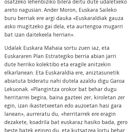
osatzeko lehenbiziko bilera deitu dute udaletxeko
areto nagusian. Ander Moron, Euskara Saileko
buru berriak ere argi dauka «Euskaraldiak gauza
asko mugitzeko gai dela, eta aurtengoa mugarri
bat izan daitekeela herrian».
Udalak Euskara Mahaia sortu zuen iaz, eta
Euskararen Plan Estrategiko berria abian jarri
dute herriko kolektibo eta eragile anitzekin
elkarlanean. Eta Euskaraldia ere, aniztasunetik
abiatuta bideratu nahi dutela azaldu digu Garoa
Lekuonak. «Plangintza orokor bat behar dugu
herritarrei begira, baina gazteei zer, kiroletan zer
egin, izan ikastetxeetan edo auzoetan hasi gara
lanean», aurreratu du, «herritarrek ere eragin
dezakete, koadrila bat euskaraz hasiko bada, gero
beste batek egingo du, eta kutsatzea lortu behar