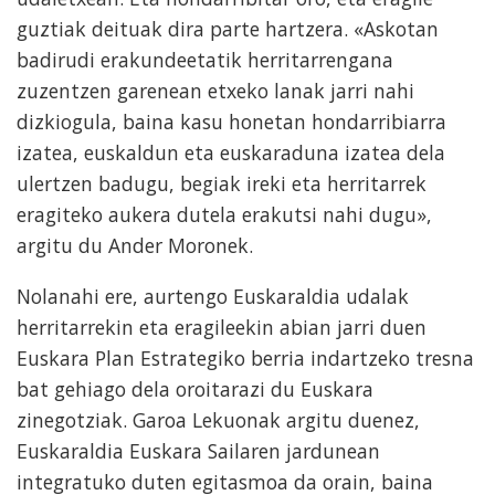
guztiak deituak dira parte hartzera. «Askotan
badirudi erakundeetatik herritarrengana
zuzentzen garenean etxeko lanak jarri nahi
dizkiogula, baina kasu honetan hondarribiarra
izatea, euskaldun eta euskaraduna izatea dela
ulertzen badugu, begiak ireki eta herritarrek
eragiteko aukera dutela erakutsi nahi dugu»,
argitu du Ander Moronek.
Nolanahi ere, aurtengo Euskaraldia udalak
herritarrekin eta eragileekin abian jarri duen
Euskara Plan Estrategiko berria indartzeko tresna
bat gehiago dela oroitarazi du Euskara
zinegotziak. Garoa Lekuonak argitu duenez,
Euskaraldia Euskara Sailaren jardunean
integratuko duten egitasmoa da orain, baina