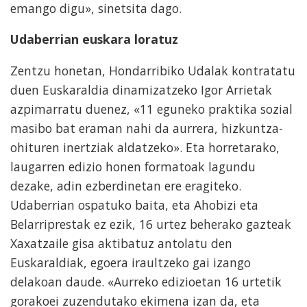
emango digu», sinetsita dago.
Udaberrian euskara loratuz
Zentzu honetan, Hondarribiko Udalak kontratatu
duen Euskaraldia dinamizatzeko Igor Arrietak
azpimarratu duenez, «11 eguneko praktika sozial
masibo bat eraman nahi da aurrera, hizkuntza-
ohituren inertziak aldatzeko». Eta horretarako,
laugarren edizio honen formatoak lagundu
dezake, adin ezberdinetan ere eragiteko.
Udaberrian ospatuko baita, eta Ahobizi eta
Belarriprestak ez ezik, 16 urtez beherako gazteak
Xaxatzaile gisa aktibatuz antolatu den
Euskaraldiak, egoera iraultzeko gai izango
delakoan daude. «Aurreko edizioetan 16 urtetik
gorakoei zuzendutako ekimena izan da, eta