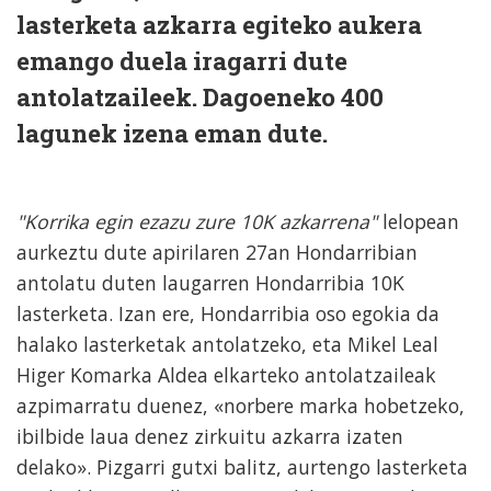
lasterketa azkarra egiteko aukera
emango duela iragarri dute
antolatzaileek. Dagoeneko 400
lagunek izena eman dute.
"Korrika egin ezazu zure 10K azkarrena"
lelopean
aurkeztu dute apirilaren 27an Hondarribian
antolatu duten laugarren Hondarribia 10K
lasterketa. Izan ere, Hondarribia oso egokia da
halako lasterketak antolatzeko, eta Mikel Leal
Higer Komarka Aldea elkarteko antolatzaileak
azpimarratu duenez, «norbere marka hobetzeko,
ibilbide laua denez zirkuitu azkarra izaten
delako». Pizgarri gutxi balitz, aurtengo lasterketa