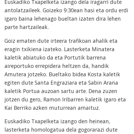
Euskadiko Txapelketa izango dela iragarri dute
antolatzaileek. Goizeko 9:30ean hasi eta ordu erdi
igaro baina lehenago bueltan izaten dira lehen
parte hartzaileak.
Goiz ematen dute irteera trafikoan ahalik eta
eragin txikiena izateko. Lasterketa Minatera
kaletik abiatuko da eta Portutik barrena
aireportuko errepidera heltzen da, handik
Amutera jotzeko. Bueltako bidea Kosta kaletik
egiten dute Santa Engraziara eta Sabin Arana
kaletik Portua auzoan sartu arte. Dena zuzen
jotzen du gero, Ramon Iribarren kaletik igaro eta
Kai Berriko azken muturrean amaituz.
Euskadiko Txapelketa izango den heinean,
lasterketa homologatua dela gogorarazi dute