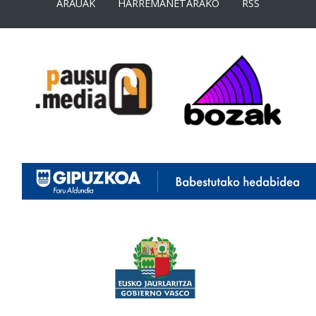
ARAUAK
HARREMANETARAKO
RSS
<