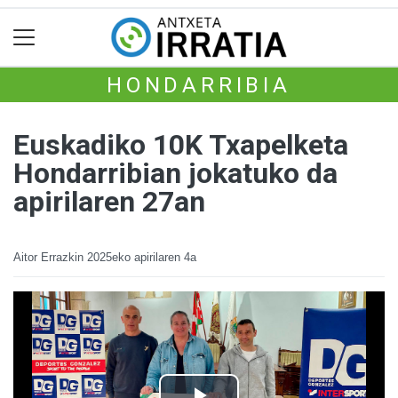
HONDARRIBIA
Euskadiko 10K Txapelketa
Hondarribian jokatuko da
apirilaren 27an
Aitor Errazkin
2025eko apirilaren 4a