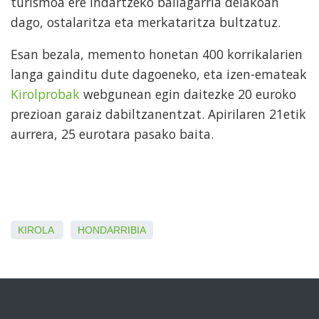
turismoa ere indartzeko baliagarria delakoan
dago, ostalaritza eta merkataritza bultzatuz.
Esan bezala, memento honetan 400 korrikalarien
langa gainditu dute dagoeneko, eta izen-emateak
Kirolprobak
webgunean egin daitezke 20 euroko
prezioan garaiz dabiltzanentzat. Apirilaren 21etik
aurrera, 25 eurotara pasako baita.
KIROLA
HONDARRIBIA