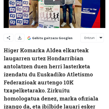
Entzun
Gehitu gaitzazu Googlen
Higer Komarka Aldea elkarteak
laugarren urtez Hondarribian
antolatzen duen herri lasterketa
izendatu du Euskadiko Atletismo
Federazioak aurtengo 10K
txapelketarako. Zirkuitu
homologatua denez, marka ofiziala
izango da, eta ibilbide lauari esker