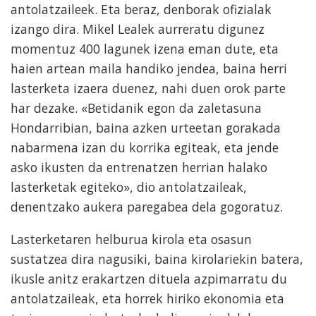
antolatzaileek. Eta beraz, denborak ofizialak
izango dira. Mikel Lealek aurreratu digunez
momentuz 400 lagunek izena eman dute, eta
haien artean maila handiko jendea, baina herri
lasterketa izaera duenez, nahi duen orok parte
har dezake. «Betidanik egon da zaletasuna
Hondarribian, baina azken urteetan gorakada
nabarmena izan du korrika egiteak, eta jende
asko ikusten da entrenatzen herrian halako
lasterketak egiteko», dio antolatzaileak,
denentzako aukera paregabea dela gogoratuz.
Lasterketaren helburua kirola eta osasun
sustatzea dira nagusiki, baina kirolariekin batera,
ikusle anitz erakartzen dituela azpimarratu du
antolatzaileak, eta horrek hiriko ekonomia eta