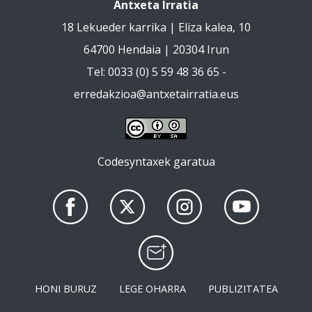
Antxeta Irratia
18 Lekueder karrika | Eliza kalea, 10
64700 Hendaia | 20304 Irun
Tel: 0033 (0) 5 59 48 36 65 -
erredakzioa@antxetairratia.eus
Codesyntaxek garatua
HONI BURUZ
LEGE OHARRA
PUBLIZITATEA