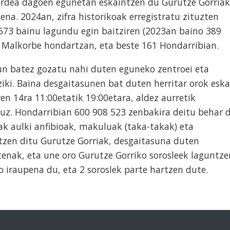
berdea dagoen egunetan eskaintzen du Gurutze Gorriak
a. 2024an, zifra historikoak erregistratu zituzten
 673 bainu lagundu egin baitziren (2023an baino 389
o Malkorbe hondartzan, eta beste 161 Hondarribian.
n batez gozatu nahi duten eguneko zentroei eta
iki. Baina desgaitasunen bat duten herritar orok eska
ren 14ra 11:00etatik 19:00etara, aldez aurretik
tuz. Hondarribian 600 908 523 zenbakira deitu behar d
k aulki anfibioak, makuluak (taka-takak) eta
zen ditu Gurutze Gorriak, desgaitasuna duten
tenak, eta une oro Gurutze Gorriko sorosleek laguntze
 iraupena du, eta 2 soroslek parte hartzen dute.