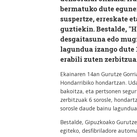
bermatuko dute egunero
suspertze, erreskate e
guztiekin. Bestalde, "
desgaitasuna edo mugi
lagundua izango dute 1
erabili zuten zerbitzua
Ekainaren 14an Gurutze Gorria
Hondarribiko hondartzan. Uda
bakoitza, eta pertsonen segur
zerbitzuak 6 sorosle, hondartz
sorosle daude bainu lagundua 
Bestalde, Gipuzkoako Gurutze 
egiteko, desfibriladore autom