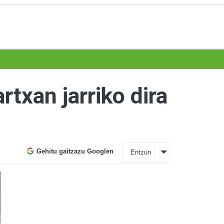
txan jarriko dira
Gehitu gaitzazu Googlen
Entzun