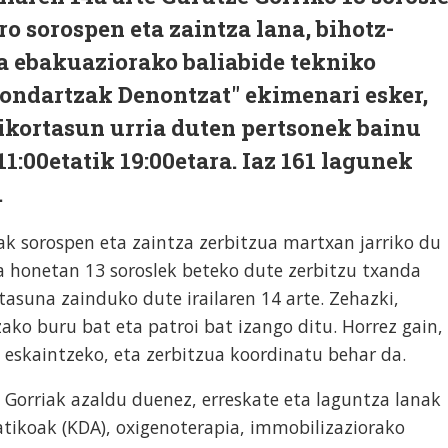
 sorospen eta zaintza lana, bihotz-
ta ebakuaziorako baliabide tekniko
Hondartzak Denontzat" ekimenari esker,
kortasun urria duten pertsonek bainu
1:00etatik 19:00etara. Iaz 161 lagunek
.
k sorospen eta zaintza zerbitzua martxan jarriko du
 honetan 13 soroslek beteko dute zerbitzu txanda
tasuna zainduko dute irailaren 14 arte. Zehazki,
ako buru bat eta patroi bat izango ditu. Horrez gain,
eskaintzeko, eta zerbitzua koordinatu behar da.
Gorriak azaldu duenez, erreskate eta laguntza lanak
atikoak (KDA), oxigenoterapia, immobilizaziorako