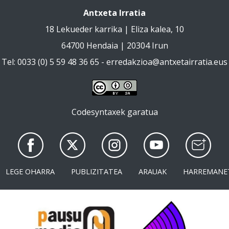
Antxeta Irratia
18 Lekueder karrika | Eliza kalea, 10
64700 Hendaia | 20304 Irun
Tel: 0033 (0) 5 59 48 36 65 -
erredakzioa@antxetairratia.eus
Codesyntaxek garatua
LEGE OHARRA
PUBLIZITATEA
ARAUAK
HARREMANE