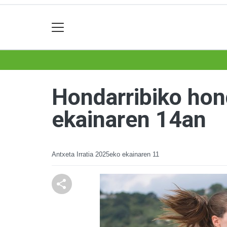
Hondarribiko hond
ekainaren 14an
Antxeta Irratia
2025eko ekainaren 11