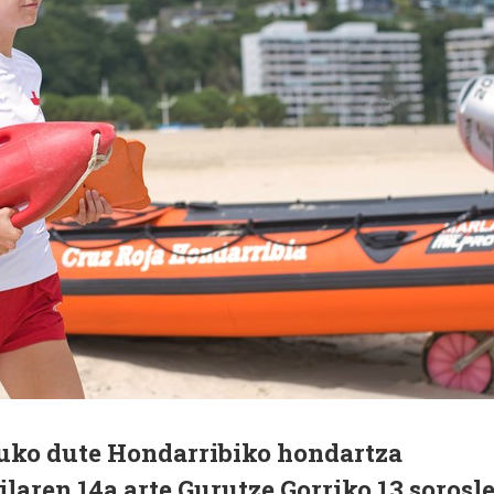
uko dute Hondarribiko hondartza
ailaren 14a arte Gurutze Gorriko 13 sorosl