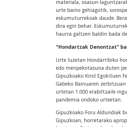
materiala, osasun-laguntzarak
urte baino gehiagotik, sorosp
eskumuturrekoak daude. Beraz,
dira egin behar. Eskumuturre
haurra galtzen baldin bada de
"Hondartzak Denontzat" ba
Urte luzetan Hondarribiko ho
edo menpekotasuna duten pert
Gipuzkoako Kirol Egokituen F
Gabeko Bainuaren zerbitzuan a
urtetan 1.000 erabiltzaile ing
pandemia ondoko urteetan.
Gipuzkoako Foru Aldundiak bul
Gipuzkoan, horretarako aprop