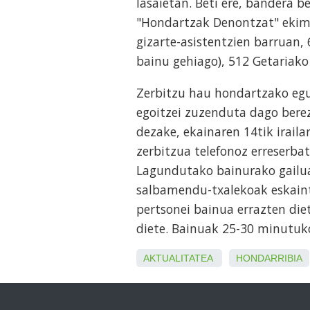
lasaietan. Beti ere, bandera 
"Hondartzak Denontzat" ekimen
gizarte-asistentzien barruan,
bainu gehiago), 512 Getariak
Zerbitzu hau hondartzako egu
egoitzei zuzenduta dago berez
dezake, ekainaren 14tik iraila
zerbitzua telefonoz erreserba
Lagundutako bainurako gailua
salbamendu-txalekoak eskaint
pertsonei bainua errazten die
diete. Bainuak 25-30 minutuko
AKTUALITATEA
HONDARRIBIA