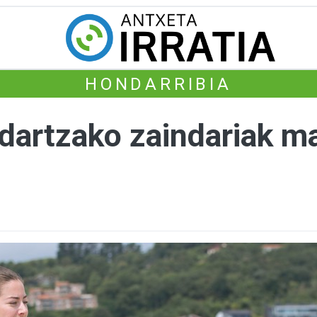
HONDARRIBIA
artzako zaindariak mar