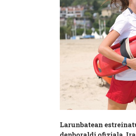
Larunbatean estreinat
denboraldi ofiziala. Ir