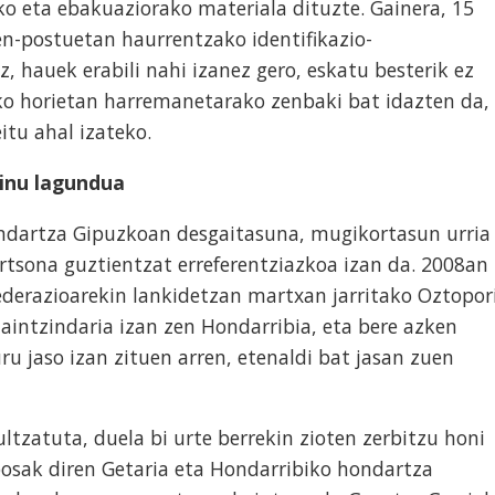
o eta ebakuaziorako materiala dituzte. Gainera, 15
en-postuetan haurrentzako identifikazio-
 hauek erabili nahi izanez gero, eskatu besterik ez
ko horietan harremanetarako zenbaki bat idazten da,
itu ahal izateko.
inu lagundua
ndartza Gipuzkoan desgaitasuna, mugikortasun urria
sona guztientzat erreferentziazkoa izan da. 2008an
ederazioarekin lankidetzan martxan jarritako Oztopor
intzindaria izan zen Hondarribia, eta bere azken
uru jaso izan zituen arren, etenaldi bat jasan zuen
tzatuta, duela bi urte berrekin zioten zerbitzu honi
osak diren Getaria eta Hondarribiko hondartza