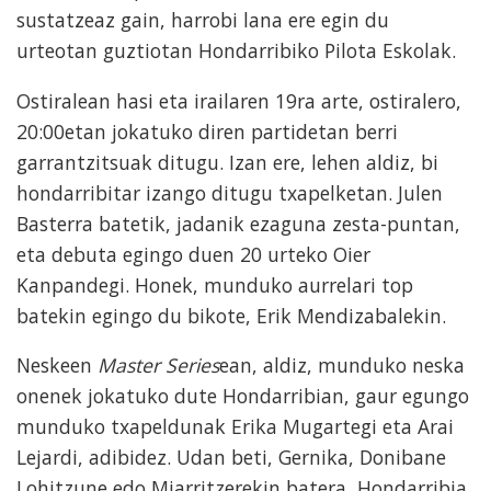
sustatzeaz gain, harrobi lana ere egin du
urteotan guztiotan Hondarribiko Pilota Eskolak.
Ostiralean hasi eta irailaren 19ra arte, ostiralero,
20:00etan jokatuko diren partidetan berri
garrantzitsuak ditugu. Izan ere, lehen aldiz, bi
hondarribitar izango ditugu txapelketan. Julen
Basterra batetik, jadanik ezaguna zesta-puntan,
eta debuta egingo duen 20 urteko Oier
Kanpandegi. Honek, munduko aurrelari top
batekin egingo du bikote, Erik Mendizabalekin.
Neskeen
Master Series
ean, aldiz, munduko neska
onenek jokatuko dute Hondarribian, gaur egungo
munduko txapeldunak Erika Mugartegi eta Arai
Lejardi, adibidez. Udan beti, Gernika, Donibane
Lohitzune edo Miarritzerekin batera, Hondarribia