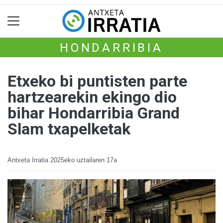
HONDARRIBIA
Etxeko bi puntisten parte
hartzearekin ekingo dio
bihar Hondarribia Grand
Slam txapelketak
Antxeta Irratia
2025eko uztailaren 17a