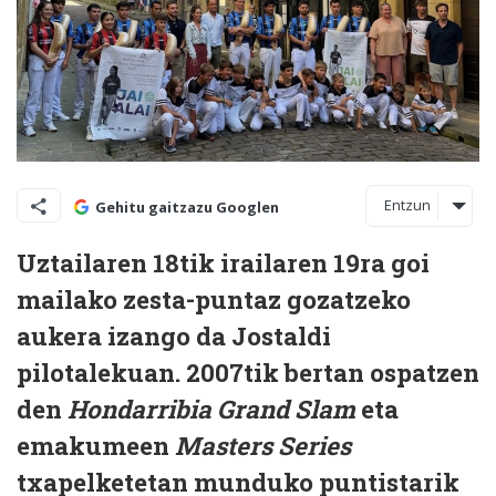
Entzun
Gehitu gaitzazu Googlen
Uztailaren 18tik irailaren 19ra goi
mailako zesta-puntaz gozatzeko
aukera izango da Jostaldi
pilotalekuan. 2007tik bertan ospatzen
den
Hondarribia Grand Slam
eta
emakumeen
Masters Series
txapelketetan munduko puntistarik