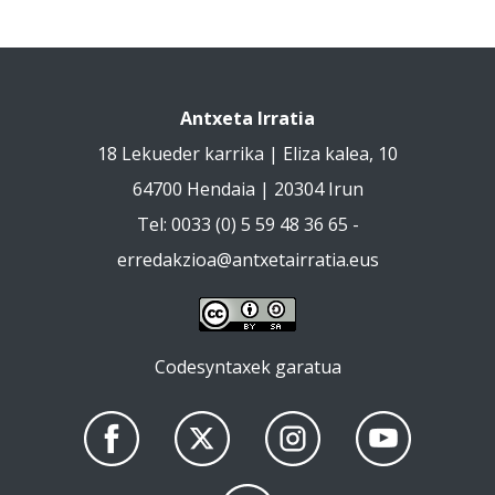
Antxeta Irratia
18 Lekueder karrika | Eliza kalea, 10
64700 Hendaia | 20304 Irun
Tel: 0033 (0) 5 59 48 36 65 -
erredakzioa@antxetairratia.eus
Codesyntaxek garatua