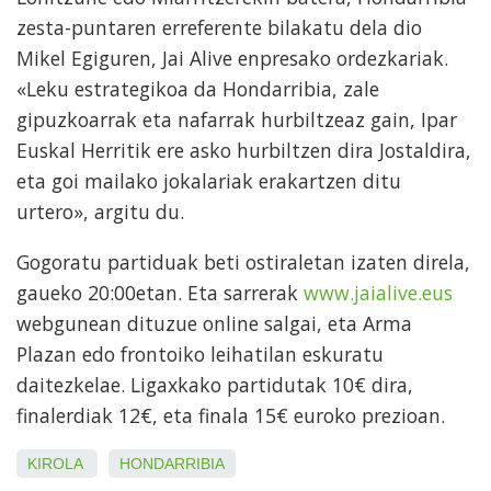
zesta-puntaren erreferente bilakatu dela dio
Mikel Egiguren, Jai Alive enpresako ordezkariak.
«Leku estrategikoa da Hondarribia, zale
gipuzkoarrak eta nafarrak hurbiltzeaz gain, Ipar
Euskal Herritik ere asko hurbiltzen dira Jostaldira,
eta goi mailako jokalariak erakartzen ditu
urtero», argitu du.
Gogoratu partiduak beti ostiraletan izaten direla,
gaueko 20:00etan. Eta sarrerak
www.jaialive.eus
webgunean dituzue online salgai, eta Arma
Plazan edo frontoiko leihatilan eskuratu
daitezkelae. Ligaxkako partidutak 10€ dira,
finalerdiak 12€, eta finala 15€ euroko prezioan.
KIROLA
HONDARRIBIA