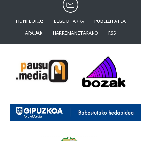
HONI BURUZ
LEGE OHARRA
PUBLIZITATEA
ARAUAK
HARREMANETARAKO
RSS