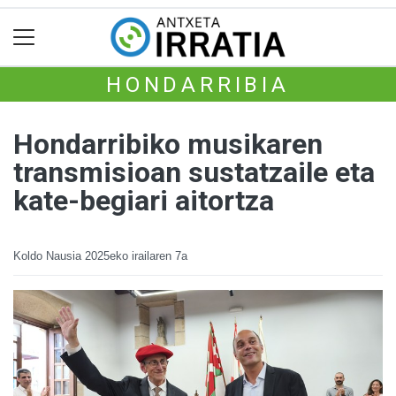
HONDARRIBIA
Hondarribiko musikaren
transmisioan sustatzaile eta
kate-begiari aitortza
Koldo Nausia
2025eko irailaren 7a