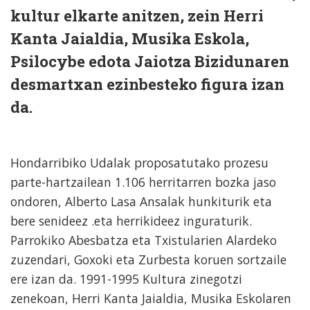
kultur elkarte anitzen, zein Herri
Kanta Jaialdia, Musika Eskola,
Psilocybe edota Jaiotza Bizidunaren
desmartxan ezinbesteko figura izan
da.
Hondarribiko Udalak proposatutako prozesu
parte-hartzailean 1.106 herritarren bozka jaso
ondoren, Alberto Lasa Ansalak hunkiturik eta
bere senideez .eta herrikideez inguraturik.
Parrokiko Abesbatza eta Txistularien Alardeko
zuzendari, Goxoki eta Zurbesta koruen sortzaile
ere izan da. 1991-1995 Kultura zinegotzi
zenekoan, Herri Kanta Jaialdia, Musika Eskolaren