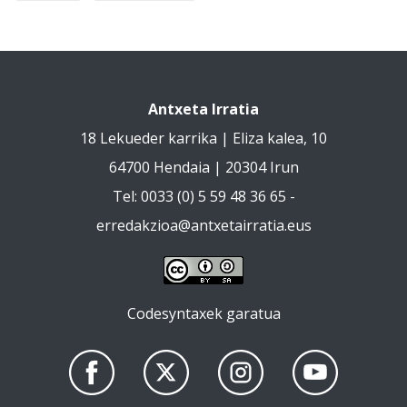
Antxeta Irratia
18 Lekueder karrika | Eliza kalea, 10
64700 Hendaia | 20304 Irun
Tel: 0033 (0) 5 59 48 36 65 -
erredakzioa@antxetairratia.eus
Codesyntaxek garatua