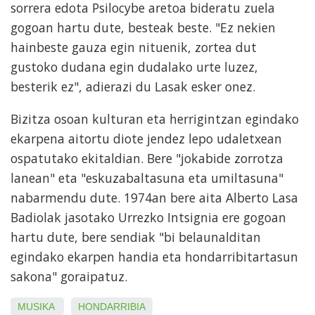
sorrera edota Psilocybe aretoa bideratu zuela
gogoan hartu dute, besteak beste. "Ez nekien
hainbeste gauza egin nituenik, zortea dut
gustoko dudana egin dudalako urte luzez,
besterik ez", adierazi du Lasak esker onez.
Bizitza osoan kulturan eta herrigintzan egindako
ekarpena aitortu diote jendez lepo udaletxean
ospatutako ekitaldian. Bere "jokabide zorrotza
lanean" eta "eskuzabaltasuna eta umiltasuna"
nabarmendu dute. 1974an bere aita Alberto Lasa
Badiolak jasotako Urrezko Intsignia ere gogoan
hartu dute, bere sendiak "bi belaunalditan
egindako ekarpen handia eta hondarribitartasun
sakona" goraipatuz.
MUSIKA
HONDARRIBIA