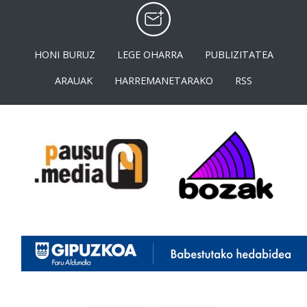
HONI BURUZ
LEGE OHARRA
PUBLIZITATEA
ARAUAK
HARREMANETARAKO
RSS