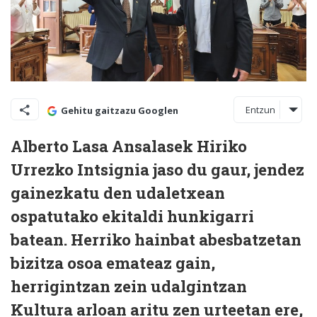
Entzun
Gehitu gaitzazu Googlen
Alberto Lasa Ansalasek Hiriko
Urrezko Intsignia jaso du gaur, jendez
gainezkatu den udaletxean
ospatutako ekitaldi hunkigarri
batean. Herriko hainbat abesbatzetan
bizitza osoa emateaz gain,
herrigintzan zein udalgintzan
Kultura arloan aritu zen urteetan ere,