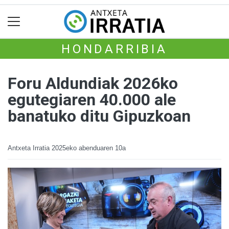
HONDARRIBIA
Foru Aldundiak 2026ko
egutegiaren 40.000 ale
banatuko ditu Gipuzkoan
Antxeta Irratia
2025eko abenduaren 10a