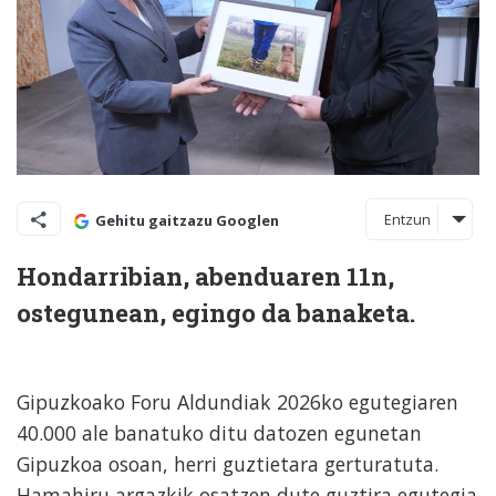
Entzun
Gehitu gaitzazu Googlen
Hondarribian, abenduaren 11n,
ostegunean, egingo da banaketa.
Gipuzkoako Foru Aldundiak 2026ko egutegiaren
40.000 ale banatuko ditu datozen egunetan
Gipuzkoa osoan, herri guztietara gerturatuta.
Hamahiru argazkik osatzen dute guztira egutegia