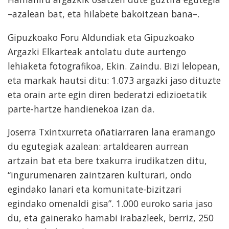
–azalean bat, eta hilabete bakoitzean bana–.
Gipuzkoako Foru Aldundiak eta Gipuzkoako
Argazki Elkarteak antolatu dute aurtengo
lehiaketa fotografikoa, Ekin. Zaindu. Bizi lelopean,
eta markak hautsi ditu: 1.073 argazki jaso dituzte
eta orain arte egin diren bederatzi edizioetatik
parte-hartze handienekoa izan da.
Joserra Txintxurreta oñatiarraren lana eramango
du egutegiak azalean: artaldearen aurrean
artzain bat eta bere txakurra irudikatzen ditu,
“ingurumenaren zaintzaren kulturari, ondo
egindako lanari eta komunitate-bizitzari
egindako omenaldi gisa”. 1.000 euroko saria jaso
du, eta gainerako hamabi irabazleek, berriz, 250