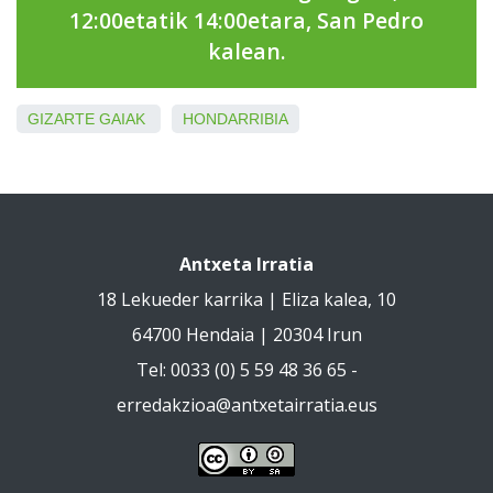
12:00etatik 14:00etara, San Pedro
kalean.
GIZARTE GAIAK
HONDARRIBIA
Antxeta Irratia
18 Lekueder karrika | Eliza kalea, 10
64700 Hendaia | 20304 Irun
Tel: 0033 (0) 5 59 48 36 65 -
erredakzioa@antxetairratia.eus