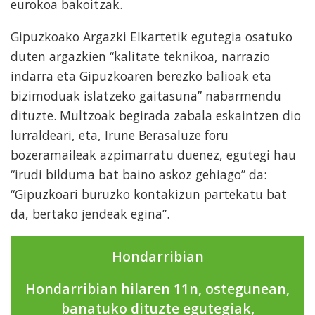
eurokoa bakoitzak.
Gipuzkoako Argazki Elkartetik egutegia osatuko
duten argazkien “kalitate teknikoa, narrazio
indarra eta Gipuzkoaren berezko balioak eta
bizimoduak islatzeko gaitasuna” nabarmendu
dituzte. Multzoak begirada zabala eskaintzen dio
lurraldeari, eta, Irune Berasaluze foru
bozeramaileak azpimarratu duenez, egutegi hau
“irudi bilduma bat baino askoz gehiago” da:
“Gipuzkoari buruzko kontakizun partekatu bat
da, bertako jendeak egina”.
Hondarribian
Hondarribian hilaren 11n, ostegunean,
banatuko dituzte egutegiak,