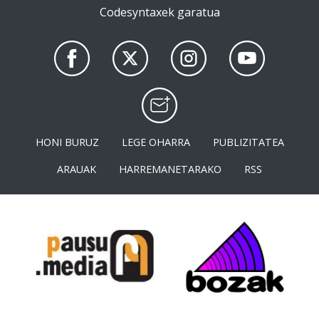
Codesyntaxek garatua
HONI BURUZ
LEGE OHARRA
PUBLIZITATEA
ARAUAK
HARREMANETARAKO
RSS