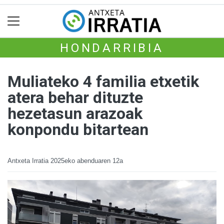
HONDARRIBIA
Muliateko 4 familia etxetik
atera behar dituzte
hezetasun arazoak
konpondu bitartean
Antxeta Irratia
2025eko abenduaren 12a