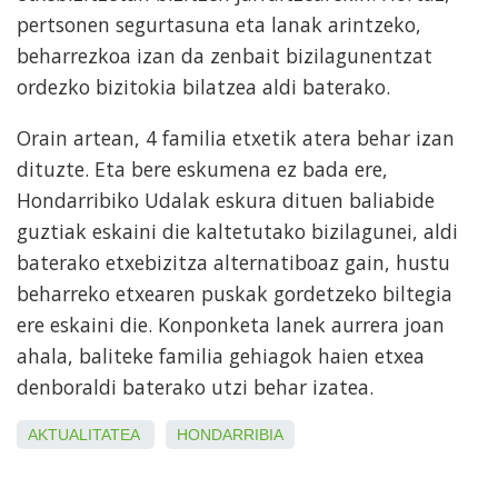
pertsonen segurtasuna eta lanak arintzeko,
beharrezkoa izan da zenbait bizilagunentzat
ordezko bizitokia bilatzea aldi baterako.
Orain artean, 4 familia etxetik atera behar izan
dituzte. Eta bere eskumena ez bada ere,
Hondarribiko Udalak eskura dituen baliabide
guztiak eskaini die kaltetutako bizilagunei, aldi
baterako etxebizitza alternatiboaz gain, hustu
beharreko etxearen puskak gordetzeko biltegia
ere eskaini die. Konponketa lanek aurrera joan
ahala, baliteke familia gehiagok haien etxea
denboraldi baterako utzi behar izatea.
AKTUALITATEA
HONDARRIBIA