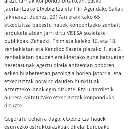
arazo larriak konpondu bitartean. Eusko
Jaurlaritzako Etxebizitza eta Hiri Agendako Sailak
jakinarazi duenez, 2017an eraikitako 65
etxebizitza babestu hauek konpontzeko zenbait
jarduketa abian jarri ditu VISESA sozietate
publikoak. Zehazki, Tximista kaleko 16. eta 18.
zenbakietan eta Kandido Saseta plazako 1. eta 2.
zenbakietan dauden eraikinetako gune batzuetan
hezetasunak agertu direla antzeman ondoren,
azken hilabeteetan patologia horien jatorria, eta
etxebizitzak noraino dauden hunkituak
aztertzeko lanak egin dituzte. Eta urtarriletik
aurrera kaltetutako etxebizitzak konponduko
dituzte.
Gogoratu beharra dago, etxebizitza hauek
egurrezko estrukturazkoak direla. Europako