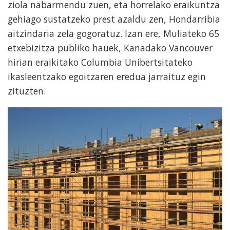
ziola nabarmendu zuen, eta horrelako eraikuntza
gehiago sustatzeko prest azaldu zen, Hondarribia
aitzindaria zela gogoratuz. Izan ere, Muliateko 65
etxebizitza publiko hauek, Kanadako Vancouver
hirian eraikitako Columbia Unibertsitateko
ikasleentzako egoitzaren eredua jarraituz egin
zituzten.