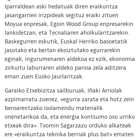
Iparraldean aski hedatuak diren eraikuntza
jasangarrien irizpideak segituz eraiki zituen
Moyua enpresak, Egoin Wood Group enpresarekin
lankidetzan, eta Tecnaliaren aholkularitzarekin.
Baskegurren eskutik, Euskal Herriko basoetatik
jasotako eta bertan ekoiztutako egurrarekin
eginak, ingurumenaren aldekoa ez ezik, ekonomia
zirkuitu laburraren aldeko parioa zela aditzera
eman zuen Eusko Jaurlaritzak.
Garaiko Etxebizitza sailburuak, Iñaki Arriolak
azpimarratu zuenez, «egurra zarata eta hotz zein
beroarentzako isolamendu materialik
onenetarikoa da, eta energia kontsumo oso urriko
etxeak dira». Txomin Sagarzazu orduko alkateak
ere «eraikuntza teknika berriak plus bat» ematen