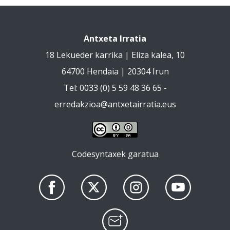
Antxeta Irratia
18 Lekueder karrika | Eliza kalea, 10
64700 Hendaia | 20304 Irun
Tel: 0033 (0) 5 59 48 36 65 -
erredakzioa@antxetairratia.eus
Codesyntaxek garatua