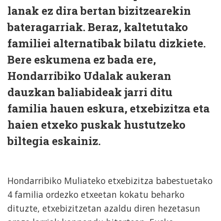
lanak ez dira bertan bizitzearekin
bateragarriak. Beraz, kaltetutako
familiei alternatibak bilatu dizkiete.
Bere eskumena ez bada ere,
Hondarribiko Udalak aukeran
dauzkan baliabideak jarri ditu
familia hauen eskura, etxebizitza eta
haien etxeko puskak hustutzeko
biltegia eskainiz.
Hondarribiko Muliateko etxebizitza babestuetako
4 familia ordezko etxeetan kokatu beharko
dituzte, etxebizitzetan azaldu diren hezetasun