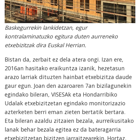
Baskegurrekin lankidetzan, egur
kontralaminatuzko egitura duten aurreneko
etxebizitzak dira Euskal Herrian.
Bistan da, zerbait ez dela atera ongi. Izan ere,
2016an hasitako eraikuntza izanik, hezetasun
arazo larriak dituzten hainbat etxebizitza daude
gaur egun. Joan den azaroaren 7an bizilagunekin
egindako bileran, VISESAk eta Hondarribiko
Udalak etxebizitzetan egindako monitorizazio
azterketen berri eman zieten bertatik bertara.
Eta bileran azaldu zitzaien bezala, aurreikusitako
lanak behar bezala egitea ez da bateragarria
etxebizitzetan bizitzen jarraitzearekin. Hortaz,