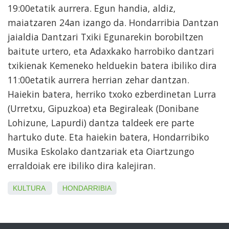
19:00etatik aurrera. Egun handia, aldiz,
maiatzaren 24an izango da. Hondarribia Dantzan
jaialdia Dantzari Txiki Egunarekin borobiltzen
baitute urtero, eta Adaxkako harrobiko dantzari
txikienak Kemeneko helduekin batera ibiliko dira
11:00etatik aurrera herrian zehar dantzan.
Haiekin batera, herriko txoko ezberdinetan Lurra
(Urretxu, Gipuzkoa) eta Begiraleak (Donibane
Lohizune, Lapurdi) dantza taldeek ere parte
hartuko dute. Eta haiekin batera, Hondarribiko
Musika Eskolako dantzariak eta Oiartzungo
erraldoiak ere ibiliko dira kalejiran.
KULTURA
HONDARRIBIA