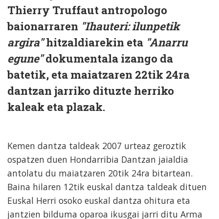
Thierry Truffaut antropologo
baionarraren
"Ihauteri: ilunpetik
argira"
hitzaldiarekin eta
"Anarru
egune"
dokumentala izango da
batetik, eta maiatzaren 22tik 24ra
dantzan jarriko dituzte herriko
kaleak eta plazak.
Kemen dantza taldeak 2007 urteaz geroztik
ospatzen duen Hondarribia Dantzan jaialdia
antolatu du maiatzaren 20tik 24ra bitartean.
Baina hilaren 12tik euskal dantza taldeak dituen
Euskal Herri osoko euskal dantza ohitura eta
jantzien bilduma oparoa ikusgai jarri ditu Arma