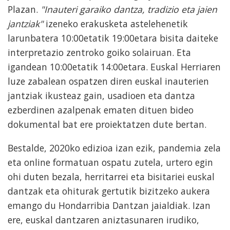
Plazan.
"Inauteri garaiko dantza, tradizio eta jaien
jantziak"
izeneko erakusketa astelehenetik
larunbatera 10:00etatik 19:00etara bisita daiteke
interpretazio zentroko goiko solairuan. Eta
igandean 10:00etatik 14:00etara. Euskal Herriaren
luze zabalean ospatzen diren euskal inauterien
jantziak ikusteaz gain, usadioen eta dantza
ezberdinen azalpenak ematen dituen bideo
dokumental bat ere proiektatzen dute bertan.
Bestalde, 2020ko edizioa izan ezik, pandemia zela
eta online formatuan ospatu zutela, urtero egin
ohi duten bezala, herritarrei eta bisitariei euskal
dantzak eta ohiturak gertutik bizitzeko aukera
emango du Hondarribia Dantzan jaialdiak. Izan
ere, euskal dantzaren aniztasunaren irudiko,