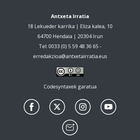
Antxeta Irratia
18 Lekueder karrika | Eliza kalea, 10
64700 Hendaia | 20304 Irun
Tel: 0033 (0) 5 59 48 36 65 -
erredakzioa@antxetairratia.eus
Codesyntaxek garatua