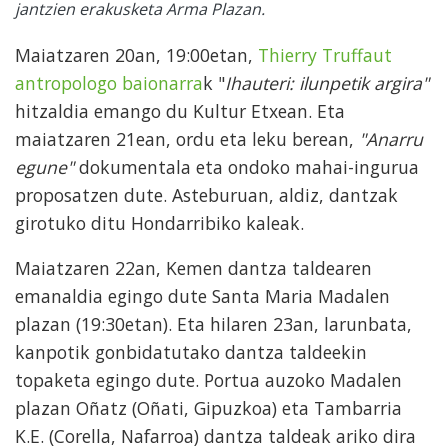
jantzien erakusketa Arma Plazan.
Maiatzaren 20an, 19:00etan,
Thierry Truffaut
antropologo baionarra
k "
Ihauteri: ilunpetik argira"
hitzaldia emango du Kultur Etxean. Eta
maiatzaren 21ean, ordu eta leku berean,
"Anarru
egune"
dokumentala eta ondoko mahai-ingurua
proposatzen dute. Asteburuan, aldiz, dantzak
girotuko ditu Hondarribiko kaleak.
Maiatzaren 22an, Kemen dantza taldearen
emanaldia egingo dute Santa Maria Madalen
plazan (19:30etan). Eta hilaren 23an, larunbata,
kanpotik gonbidatutako dantza taldeekin
topaketa egingo dute. Portua auzoko Madalen
plazan Oñatz (Oñati, Gipuzkoa) eta Tambarria
K.E. (Corella, Nafarroa) dantza taldeak ariko dira