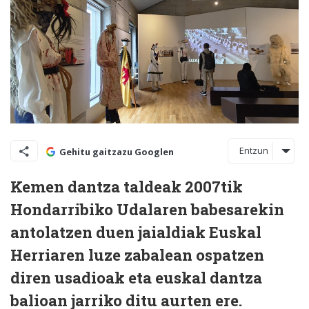
Entzun
Gehitu gaitzazu Googlen
Kemen dantza taldeak 2007tik
Hondarribiko Udalaren babesarekin
antolatzen duen jaialdiak Euskal
Herriaren luze zabalean ospatzen
diren usadioak eta euskal dantza
balioan jarriko ditu aurten ere.