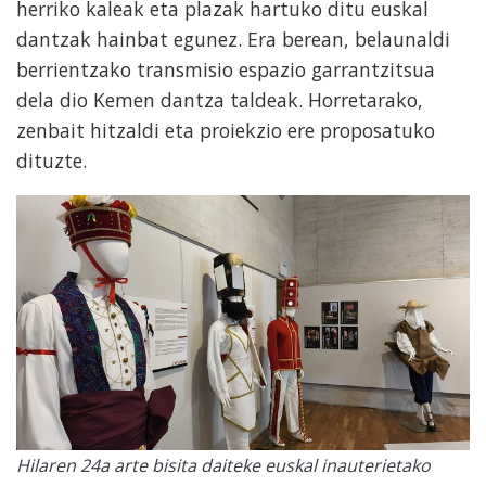
herriko kaleak eta plazak hartuko ditu euskal
dantzak hainbat egunez. Era berean, belaunaldi
berrientzako transmisio espazio garrantzitsua
dela dio Kemen dantza taldeak. Horretarako,
zenbait hitzaldi eta proiekzio ere proposatuko
dituzte.
Hilaren 24a arte bisita daiteke euskal inauterietako