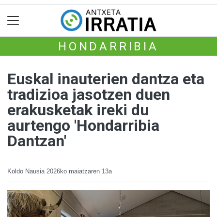
HONDARRIBIA
Euskal inauterien dantza eta
tradizioa jasotzen duen
erakusketak ireki du
aurtengo 'Hondarribia
Dantzan'
Koldo Nausia
2026ko maiatzaren 13a