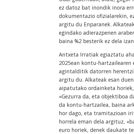
ez datoz bat inondik inora err
dokumentazio ofizialarekin, e
argitu du Enparanek. Alkatea
egindako adierazpenen araber
baina %2 besterik ez dela iza
Antxeta Irratiak egiaztatu aha
2025ean kontu-hartzailearen e
agintalditik datorren herentz
argitu du. Alkateak esan duen
aipatutako ordainketa horiek, 
«Gezurra da, eta objektiboa d
da kontu-hartzailea, baina ar
hor dago, eta tramitazioan ir
horrela eman dela argituz, «b
euro horiek, denek daukate te