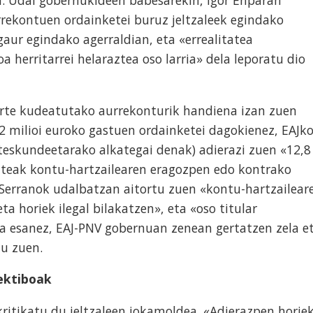
rekontuen ordainketei buruz jeltzaleek egindako
aur egindako agerraldian, eta «errealitatea
 herritarrei helaraztea oso larria» dela leporatu dio
rte kudeatutako aurrekonturik handiena izan zuen
2 milioi euroko gastuen ordainketei dagokienez, EAJk
teskundeetarako alkategai denak) adierazi zuen «12,8
enteak kontu-hartzailearen eragozpen edo kontrako
 Serranok udalbatzan aitortu zuen «kontu-hartzailear
ta horiek ilegal bilakatzen», eta «oso titular
la esanez, EAJ-PNV gobernuan zenean gertatzen zela e
tu zuen.
ektiboak
kritikatu du jeltzaleen jokamoldea. «Adierazpen horiek