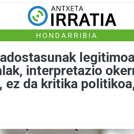
HONDARRIBIA
adostasunak legitimoak
lak, interpretazio oke
 ez da kritika politikoa