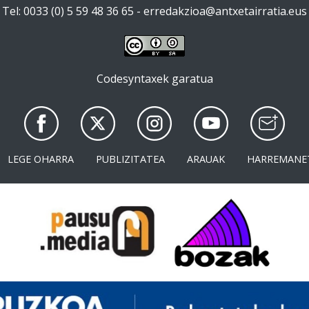
Tel: 0033 (0) 5 59 48 36 65 -
erredakzioa@antxetairratia.eus
Codesyntaxek garatua
LEGE OHARRA
PUBLIZITATEA
ARAUAK
HARREMANE