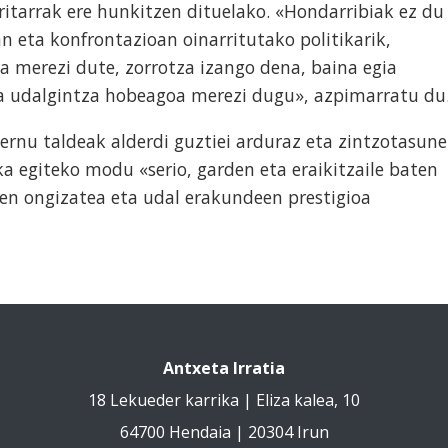
rritarrak ere hunkitzen dituelako. «Hondarribiak ez du
n eta konfrontazioan oinarritutako politikarik,
ua merezi dute, zorrotza izango dena, baina egia
ta udalgintza hobeagoa merezi dugu», azpimarratu du
ernu taldeak alderdi guztiei arduraz eta zintzotasune
ika egiteko modu «serio, garden eta eraikitzaile baten
en ongizatea eta udal erakundeen prestigioa
Antxeta Irratia
18 Lekueder karrika | Eliza kalea, 10
64700 Hendaia | 20304 Irun