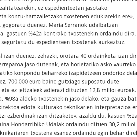
ealitatearekin, ez espedienteetan jasotako
zta kontu-hartzailetzako txostenen edukiarekin ere»,
k gogoratu duenez, Maria Serranok udalbatzan
a, gastuen %42a kontrako txostenekin ordaindu dira,
n segurtatu du espedienteen txostenak aurkeztuz.
l izan duenez, zehazki, orotara 40 ordainketa izan di
rreparoa jaso dutenak, eta horietariko asko «aurreko
iatik» konpondu beharreko izapidetzeen ondorioz del
ez, 700.000 euro baino gutxiago suposatu dute
eta ez jeltzaleek adierazi dituzten 12,8 milioi euroak.
a, %98a aldeko txostenekin jaso delako, eta gauza bat
kitektoa edota kulturako teknikarien interpretazioa e
itzi ezberdinak izan ditzakete», azaldu du, kasuen %2
aina Hondarribiko Udalak ordaindu dituen 30,2 milioi
knikariaren txostena esanez ordaindu egin behar direl