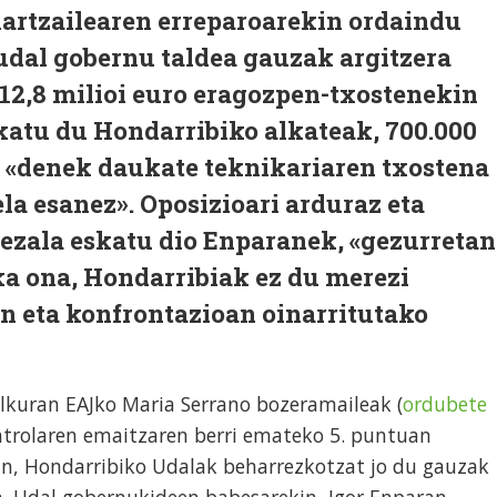
artzailearen erreparoarekin ordaindu
udal gobernu taldea gauzak argitzera
 12,8 milioi euro eragozpen-txostenekin
katu du Hondarribiko alkateak, 700.000
a «denek daukate teknikariaren txostena
la esanez». Oposizioari arduraz eta
dezala eskatu dio Enparanek, «gezurretan
ika ona, Hondarribiak ez du merezi
n eta konfrontazioan oinarritutako
ilkuran EAJko Maria Serrano bozeramaileak (
ordubete
ntrolaren emaitzaren berri emateko 5. puntuan
n, Hondarribiko Udalak beharrezkotzat jo du gauzak
a. Udal gobernukideen babesarekin, Igor Enparan