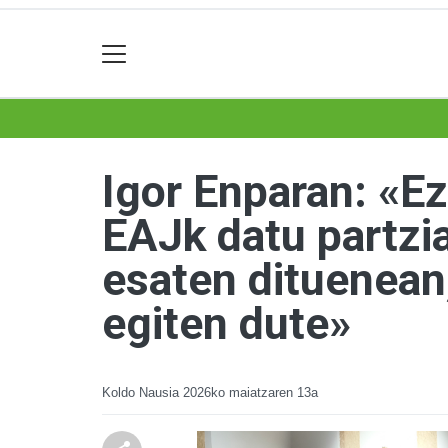
Igor Enparan: «Ez
EAJk datu partzia
esaten dituenean,
egiten dute»
Koldo Nausia
2026ko maiatzaren 13a