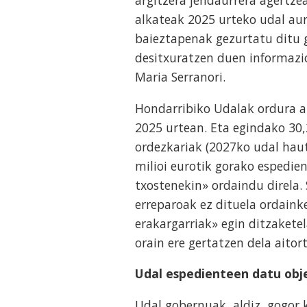
alkateak 2025 urteko udal aur
baieztapenak gezurtatu ditu g
desitxuratzen duen informazioa
Maria Serranori.
Hondarribiko Udalak ordura a
2025 urtean. Eta egindako 30,
ordezkariak (2027ko udal hau
milioi eurotik gorako espedi
txostenekin» ordaindu direla.
erreparoak ez dituela ordainke
erakargarriak» egin ditzakete
orain ere gertatzen dela aitor
Udal espedienteen datu obj
Udal gobernuak, aldiz, gogor 