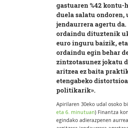
gastuaren %42 kontu-h
duela salatu ondoren, 
jendaurrera agertu da.
ordaindu dituztenik u
euro inguru baizik, et
ordaindu egin behar de
zintzotasunez jokatu 
aritzea ez baita prakt
etengabeko distortsioa
politikarik».
Apirilaren 30eko udal osoko b
eta 6. minutuan
) Finantza ko
egindako adierazpenen aurrea
argitzera jendaurrera agertze