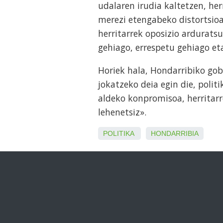
udalaren irudia kaltetzen, he
merezi etengabeko distortsioa
herritarrek oposizio ardurats
gehiago, errespetu gehiago e
Horiek hala, Hondarribiko gob
jokatzeko deia egin die, polit
aldeko konpromisoa, herritarr
lehenetsiz».
POLITIKA
HONDARRIBIA