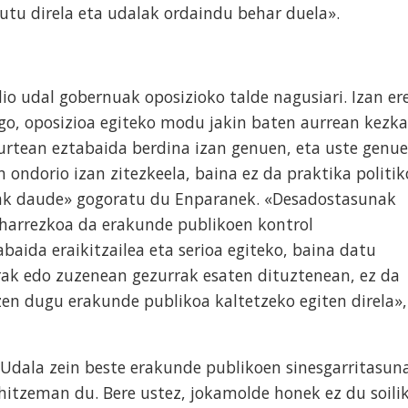
rutu direla eta udalak ordaindu behar duela».
io udal gobernuak oposizioko talde nagusiari. Izan ere
go, oposizioa egiteko modu jakin baten aurrean kezka
 urtean eztabaida berdina izan genuen, eta uste genu
ndorio izan zitezkeela, baina ez da praktika politik
nak daude» gogoratu du Enparanek. «Desadostasunak
beharrezkoa da erakunde publikoen kontrol
baida eraikitzailea eta serioa egiteko, baina datu
rrak edo zuzenean gezurrak esaten dituztenean, ez da
tzen dugu erakunde publikoa kaltetzeko egiten direla»,
 Udala zein beste erakunde publikoen sinesgarritasun
hitzeman du. Bere ustez, jokamolde honek ez du soili