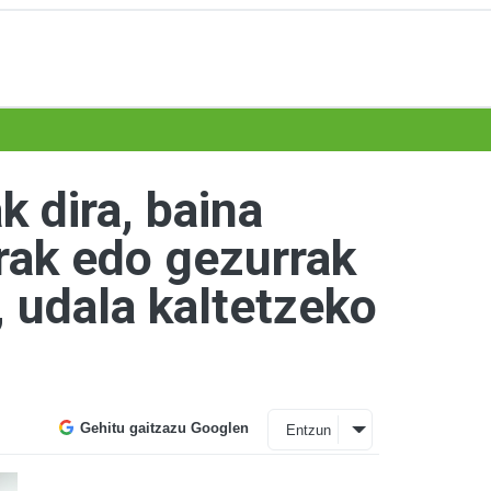
 dira, baina
rrak edo gezurrak
, udala kaltetzeko
Gehitu gaitzazu Googlen
Entzun