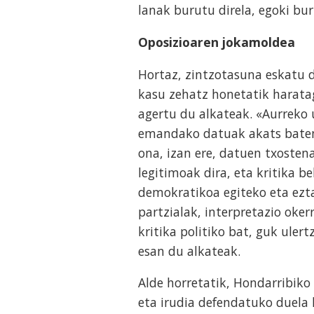
lanak burutu direla, egoki bu
Oposizioaren jokamoldea
Hortaz, zintzotasuna eskatu d
kasu zehatz honetatik harata
agertu du alkateak. «Aurreko
emandako datuak akats baten o
ona, izan ere, datuen txoste
legitimoak dira, eta kritika 
demokratikoa egiteko eta ezta
partzialak, interpretazio oke
kritika politiko bat, guk uler
esan du alkateak.
Alde horretatik, Hondarribiko
eta irudia defendatuko duela 