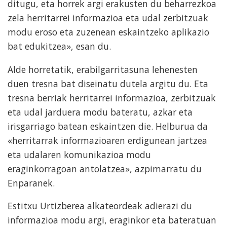
ditugu, eta horrek argi erakusten du beharrezkoa
zela herritarrei informazioa eta udal zerbitzuak
modu eroso eta zuzenean eskaintzeko aplikazio
bat edukitzea», esan du.
Alde horretatik, erabilgarritasuna lehenesten
duen tresna bat diseinatu dutela argitu du. Eta
tresna berriak herritarrei informazioa, zerbitzuak
eta udal jarduera modu bateratu, azkar eta
irisgarriago batean eskaintzen die. Helburua da
«herritarrak informazioaren erdigunean jartzea
eta udalaren komunikazioa modu
eraginkorragoan antolatzea», azpimarratu du
Enparanek.
Estitxu Urtizberea alkateordeak adierazi du
informazioa modu argi, eraginkor eta bateratuan