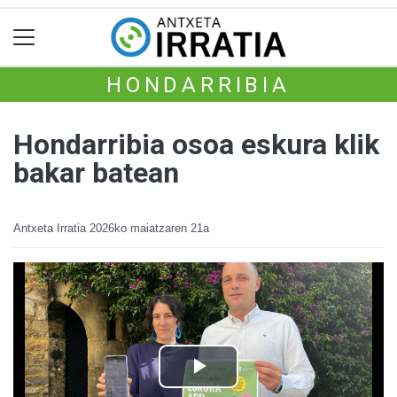
HONDARRIBIA
Hondarribia osoa eskura klik
bakar batean
Antxeta Irratia
2026ko maiatzaren 21a