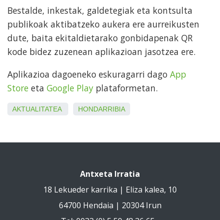
Bestalde, inkestak, galdetegiak eta kontsulta
publikoak aktibatzeko aukera ere aurreikusten
dute, baita ekitaldietarako gonbidapenak QR
kode bidez zuzenean aplikazioan jasotzea ere.
Aplikazioa dagoeneko eskuragarri dago
App
Store
eta
Google Play
plataformetan.
AKTUALITATEA
HONDARRIBIA
Antxeta Irratia
18 Lekueder karrika | Eliza kalea, 10
64700 Hendaia | 20304 Irun