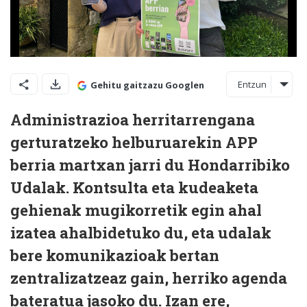
Entzun
Gehitu gaitzazu Googlen
Administrazioa herritarrengana
gerturatzeko helburuarekin APP
berria martxan jarri du Hondarribiko
Udalak. Kontsulta eta kudeaketa
gehienak mugikorretik egin ahal
izatea ahalbidetuko du, eta udalak
bere komunikazioak bertan
zentralizatzeaz gain, herriko agenda
bateratua jasoko du. Izan ere,