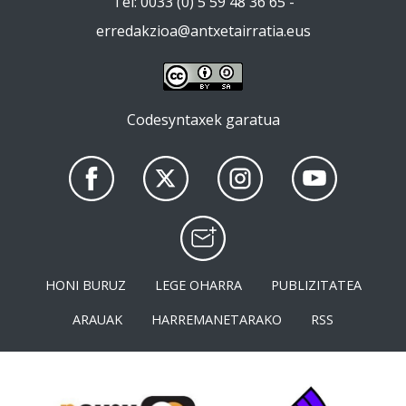
Tel: 0033 (0) 5 59 48 36 65 -
erredakzioa@antxetairratia.eus
Codesyntaxek garatua
HONI BURUZ
LEGE OHARRA
PUBLIZITATEA
ARAUAK
HARREMANETARAKO
RSS