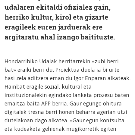
udalaren ekitaldi ofizialez gain,
herriko kultur, kirol eta gizarte
eragileek euren jarduerak ere
argitaratu ahal izango baitituzte.
Hondarribiko Udalak herritarrekin «zubi berri
bat» eraiki berri du. Proiektua duela ia bi urte
hasi zela aditzera eman du Igor Enparan alkateak.
Hainbat eragile sozial, kultural eta
instituzionalekin egindako lanketa prozesu baten
emaitza baita APP berria. Gaur egungo ohitura
digitalek tresna berri honen beharra agerian utzi
dutelakoan dago alkatea. «Gaur egun kontsulta
eta kudeaketa gehienak mugikorretik egiten