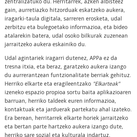
zentralizatuko du. Herritarrek, azken albisteez
gain, aurretiazko hitzorduak eskatzeko aukera,
iragarki-taula digitala, sarreren erosketa, udal
zerbitzu eta bulegoetako informazioa, eta bideo
atalarekin batera, udal osoko bilkurak zuzenean
jarraitzeko aukera eskainiko du.
Udal agintariek iragarri dutenez, APPa ez da
tresna itxia, eta beraz, garatzeko aukera izango
du aurrerantzean funtzionalitate berriak gehituz.
Herriko elkarte eta eragileentzako
"Elkarteak"
izeneko espazio propioa sortu baita aplikazioaren
barruan, herriko taldeek euren informazioa,
kontaktuak eta jarduerak partekatu ahal izateko.
Era berean, herritarrek elkarte horiek jarraitzeko
eta bertan parte hartzeko aukera izango dute,
herriko sare sozial eta kulturala indartuz.