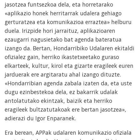
jasotzea funtsezkoa dela, eta horretarako
«aplikazio honek herritarrak udalera gehiago
gerturatzea eta komunikazioa erraztea» helburu
duela. Irizpide hori jarraituz, aplikazioaren
ezaugarri nagusietako bat agenda bateratua
izango da. Bertan, Hondarribiko Udalaren ekitaldi
ofizialez gain, herriko ikastetxeetako guraso
elkarteek, kultur, kirol eta gizarte eragileek euren
jarduerak ere argitaratu ahal izango dituzte.
«Hondarribian agenda zabala izaten da, eta uste
dugu ezinbestekoa dela, ez bakarrik udalak
antolatutako ekintzak, baizik eta herriko
eragileek bultzatutakoak ere bertan jasotzea»,
adierazi du Igor Enparanek.
Era berean, APPak udalaren komunikazio ofiziala