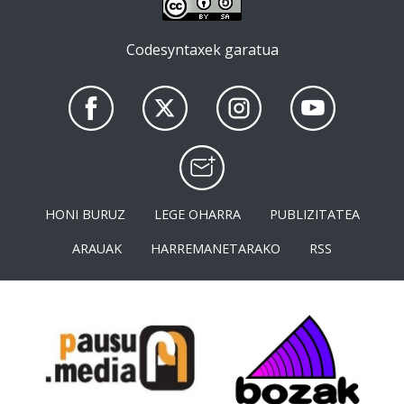
Codesyntaxek garatua
HONI BURUZ
LEGE OHARRA
PUBLIZITATEA
ARAUAK
HARREMANETARAKO
RSS