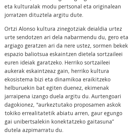
eta kulturalak modu pertsonal eta originalean
jorratzen dituztela argitu dute.
Ortzi Alonso kultura zinegotziak deialdia urtez
urte sendotzen ari dela nabarmendu du, gero eta
argiago geratzen ari da nere ustez, sormen bekek
espazio baliotsua eskaintzen dietela sortzaileei
euren ideiak garatzeko. Herriko sortzaileei
aukerak eskaintzeaz gain, herriko kultura
ekosistema bizi eta dinamikoa eraikitzeko
helburuekin bat egiten duenez, ekimenak
jarraipena izango duela argitu du. Aurtengoari
dagokionez, "aurkeztutako proposamen askok
tokiko errealitatetik abiatu arren, gaur egungo
gai unibertsalekin konektatzeko gaitasuna”
dutela azpimarratu du.