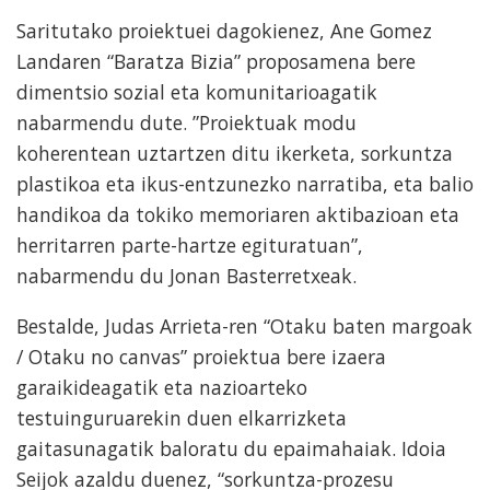
Saritutako proiektuei dagokienez, Ane Gomez
Landaren “Baratza Bizia” proposamena bere
dimentsio sozial eta komunitarioagatik
nabarmendu dute. ”Proiektuak modu
koherentean uztartzen ditu ikerketa, sorkuntza
plastikoa eta ikus-entzunezko narratiba, eta balio
handikoa da tokiko memoriaren aktibazioan eta
herritarren parte-hartze egituratuan”,
nabarmendu du Jonan Basterretxeak.
Bestalde, Judas Arrieta-ren “Otaku baten margoak
/ Otaku no canvas” proiektua bere izaera
garaikideagatik eta nazioarteko
testuinguruarekin duen elkarrizketa
gaitasunagatik baloratu du epaimahaiak. Idoia
Seijok azaldu duenez, “sorkuntza-prozesu