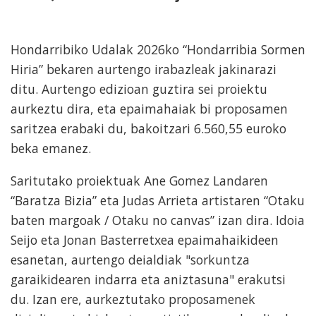
Hondarribiko Udalak 2026ko “Hondarribia Sormen
Hiria” bekaren aurtengo irabazleak jakinarazi
ditu. Aurtengo edizioan guztira sei proiektu
aurkeztu dira, eta epaimahaiak bi proposamen
saritzea erabaki du, bakoitzari 6.560,55 euroko
beka emanez.
Saritutako proiektuak Ane Gomez Landaren
“Baratza Bizia” eta Judas Arrieta artistaren “Otaku
baten margoak / Otaku no canvas” izan dira. Idoia
Seijo eta Jonan Basterretxea epaimahaikideen
esanetan, aurtengo deialdiak "sorkuntza
garaikidearen indarra eta aniztasuna" erakutsi
du. Izan ere, aurkeztutako proposamenek