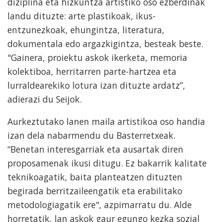
diziplina eta hizkuntza artistiko oso ezberdinak
landu dituzte: arte plastikoak, ikus-
entzunezkoak, ehungintza, literatura,
dokumentala edo argazkigintza, besteak beste.
"Gainera, proiektu askok ikerketa, memoria
kolektiboa, herritarren parte-hartzea eta
lurraldearekiko lotura izan dituzte ardatz”,
adierazi du Seijok.
Aurkeztutako lanen maila artistikoa oso handia
izan dela nabarmendu du Basterretxeak.
“Benetan interesgarriak eta ausartak diren
proposamenak ikusi ditugu. Ez bakarrik kalitate
teknikoagatik, baita planteatzen dituzten
begirada berritzaileengatik eta erabilitako
metodologiagatik ere", azpimarratu du. Alde
horretatik, lan askok gaur egungo kezka sozial