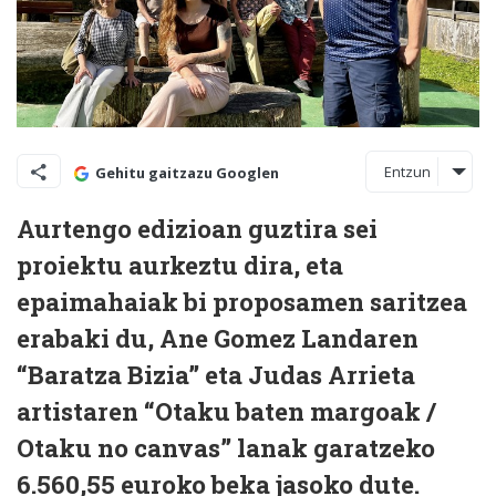
Entzun
Gehitu gaitzazu Googlen
Aurtengo edizioan guztira sei
proiektu aurkeztu dira, eta
epaimahaiak bi proposamen saritzea
erabaki du, Ane Gomez Landaren
“Baratza Bizia” eta Judas Arrieta
artistaren “Otaku baten margoak /
Otaku no canvas” lanak garatzeko
6.560,55 euroko beka jasoko dute.