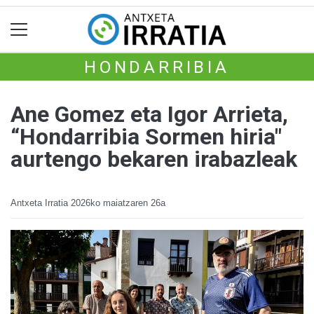
HONDARRIBIA
Ane Gomez eta Igor Arrieta,
“Hondarribia Sormen hiria"
aurtengo bekaren irabazleak
Antxeta Irratia
2026ko maiatzaren 26a