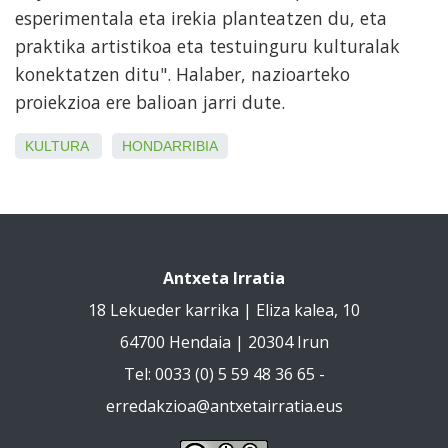
esperimentala eta irekia planteatzen du, eta
praktika artistikoa eta testuinguru kulturalak
konektatzen ditu". Halaber, nazioarteko
proiekzioa ere balioan jarri dute.
KULTURA
HONDARRIBIA
Antxeta Irratia
18 Lekueder karrika | Eliza kalea, 10
64700 Hendaia | 20304 Irun
Tel: 0033 (0) 5 59 48 36 65 -
erredakzioa@antxetairratia.eus