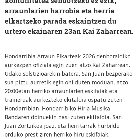
komunitatea sendotzeko ez ezik,
arraunlarien harrobia eta herria
elkartzeko parada eskaintzen du
urtero ekainaren 23an Kai Zaharrean.
Hondarribia Arraun Elkarteak 2026 denboraldiko
aurkezpen ofiziala egin zuen atzo Kai Zaharrean.
Udako solstizioarekin batera, San Juan bezperako
sua piztu aurretik egin ohi duten moduan, atzo
20:00etan herriko arraunlarien eskifaiak eta
traineruak aurkezteko ekitaldia ospatu zuten
Hondarribian. Hondarribiko Hiria Musika
Bandaren doinuekin hasi zuten ekitaldia, San
Juan Zortzikoa joaz, eta herritarrak hurbildu
orduko prest ziren herriko hiru eskifaiak,