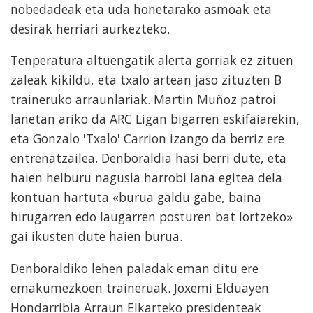
nobedadeak eta uda honetarako asmoak eta
desirak herriari aurkezteko.
Tenperatura altuengatik alerta gorriak ez zituen
zaleak kikildu, eta txalo artean jaso zituzten B
traineruko arraunlariak. Martin Muñoz patroi
lanetan ariko da ARC Ligan bigarren eskifaiarekin,
eta Gonzalo 'Txalo' Carrion izango da berriz ere
entrenatzailea. Denboraldia hasi berri dute, eta
haien helburu nagusia harrobi lana egitea dela
kontuan hartuta «burua galdu gabe, baina
hirugarren edo laugarren posturen bat lortzeko»
gai ikusten dute haien burua.
Denboraldiko lehen paladak eman ditu ere
emakumezkoen traineruak. Joxemi Elduayen
Hondarribia Arraun Elkarteko presidenteak