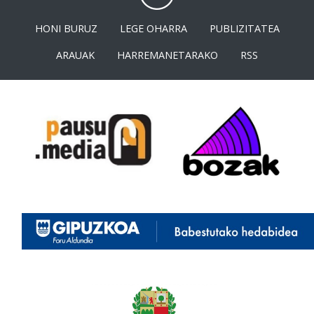
HONI BURUZ
LEGE OHARRA
PUBLIZITATEA
ARAUAK
HARREMANETARAKO
RSS