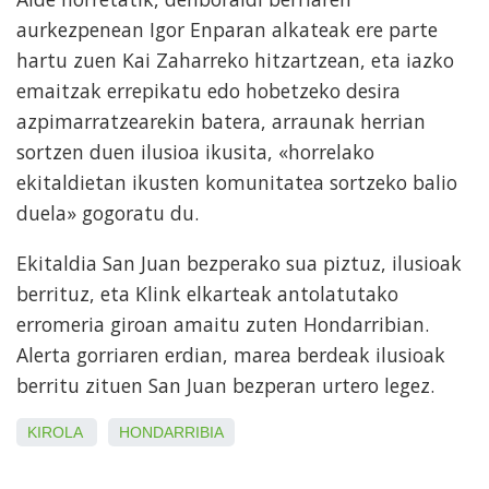
aurkezpenean Igor Enparan alkateak ere parte
hartu zuen Kai Zaharreko hitzartzean, eta iazko
emaitzak errepikatu edo hobetzeko desira
azpimarratzearekin batera, arraunak herrian
sortzen duen ilusioa ikusita, «horrelako
ekitaldietan ikusten komunitatea sortzeko balio
duela» gogoratu du.
Ekitaldia San Juan bezperako sua piztuz, ilusioak
berrituz, eta Klink elkarteak antolatutako
erromeria giroan amaitu zuten Hondarribian.
Alerta gorriaren erdian, marea berdeak ilusioak
berritu zituen San Juan bezperan urtero legez.
KIROLA
HONDARRIBIA