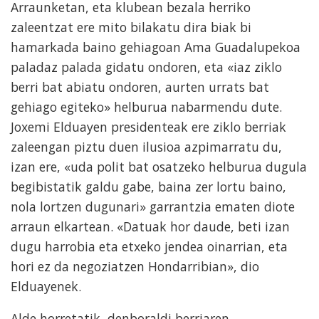
Arraunketan, eta klubean bezala herriko
zaleentzat ere mito bilakatu dira biak bi
hamarkada baino gehiagoan Ama Guadalupekoa
paladaz palada gidatu ondoren, eta «iaz ziklo
berri bat abiatu ondoren, aurten urrats bat
gehiago egiteko» helburua nabarmendu dute.
Joxemi Elduayen presidenteak ere ziklo berriak
zaleengan piztu duen ilusioa azpimarratu du,
izan ere, «uda polit bat osatzeko helburua dugula
begibistatik galdu gabe, baina zer lortu baino,
nola lortzen dugunari» garrantzia ematen diote
arraun elkartean. «Datuak hor daude, beti izan
dugu harrobia eta etxeko jendea oinarrian, eta
hori ez da negoziatzen Hondarribian», dio
Elduayenek.
Alde horretatik, denboraldi berriaren