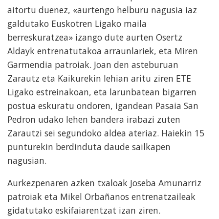
aitortu duenez, «aurtengo helburu nagusia iaz
galdutako Euskotren Ligako maila
berreskuratzea» izango dute aurten Osertz
Aldayk entrenatutakoa arraunlariek, eta Miren
Garmendia patroiak. Joan den asteburuan
Zarautz eta Kaikurekin lehian aritu ziren ETE
Ligako estreinakoan, eta larunbatean bigarren
postua eskuratu ondoren, igandean Pasaia San
Pedron udako lehen bandera irabazi zuten
Zarautzi sei segundoko aldea ateriaz. Haiekin 15
punturekin berdinduta daude sailkapen
nagusian.
Aurkezpenaren azken txaloak Joseba Amunarriz
patroiak eta Mikel Orbañanos entrenatzaileak
gidatutako eskifaiarentzat izan ziren.