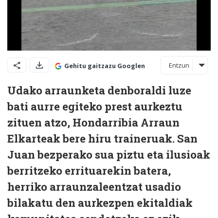
Entzun
Gehitu gaitzazu Googlen
Udako arraunketa denboraldi luze
bati aurre egiteko prest aurkeztu
zituen atzo, Hondarribia Arraun
Elkarteak bere hiru traineruak. San
Juan bezperako sua piztu eta ilusioak
berritzeko errituarekin batera,
herriko arraunzaleentzat usadio
bilakatu den aurkezpen ekitaldiak