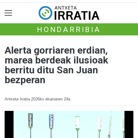
HONDARRIBIA
Alerta gorriaren erdian,
marea berdeak ilusioak
berritu ditu San Juan
bezperan
Antxeta Irratia
2026ko ekainaren 24a