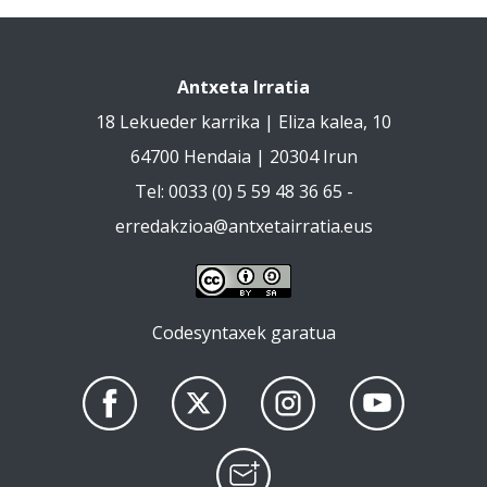
Antxeta Irratia
18 Lekueder karrika | Eliza kalea, 10
64700 Hendaia | 20304 Irun
Tel: 0033 (0) 5 59 48 36 65 -
erredakzioa@antxetairratia.eus
Codesyntaxek garatua