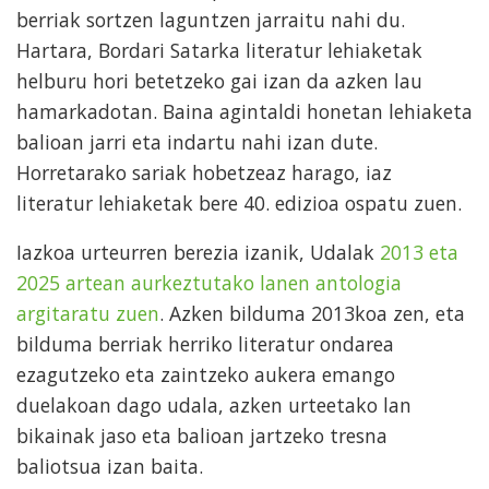
berriak sortzen laguntzen jarraitu nahi du.
Hartara, Bordari Satarka literatur lehiaketak
helburu hori betetzeko gai izan da azken lau
hamarkadotan. Baina agintaldi honetan lehiaketa
balioan jarri eta indartu nahi izan dute.
Horretarako sariak hobetzeaz harago, iaz
literatur lehiaketak bere 40. edizioa ospatu zuen.
Iazkoa urteurren berezia izanik, Udalak
2013 eta
2025 artean aurkeztutako lanen antologia
argitaratu zuen
. Azken bilduma 2013koa zen, eta
bilduma berriak herriko literatur ondarea
ezagutzeko eta zaintzeko aukera emango
duelakoan dago udala, azken urteetako lan
bikainak jaso eta balioan jartzeko tresna
baliotsua izan baita.