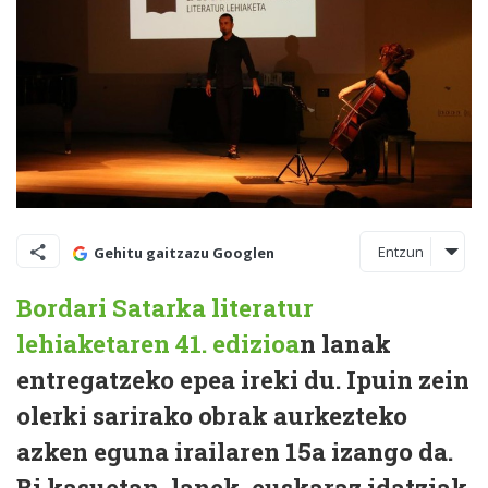
Entzun
Gehitu gaitzazu Googlen
Bordari Satarka literatur
lehiaketaren 41. edizioa
n lanak
entregatzeko epea ireki du. Ipuin zein
olerki sarirako obrak aurkezteko
azken eguna irailaren 15a izango da.
Bi kasuetan, lanek, euskaraz idatziak