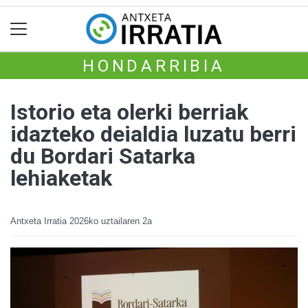
HONDARRIBIA
Istorio eta olerki berriak
idazteko deialdia luzatu berri
du Bordari Satarka
lehiaketak
Antxeta Irratia
2026ko uztailaren 2a