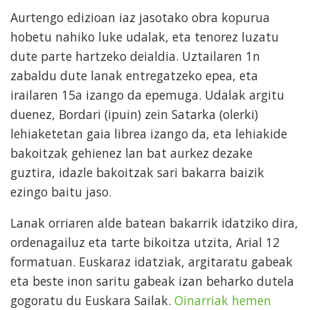
Aurtengo edizioan iaz jasotako obra kopurua
hobetu nahiko luke udalak, eta tenorez luzatu
dute parte hartzeko deialdia. Uztailaren 1n
zabaldu dute lanak entregatzeko epea, eta
irailaren 15a izango da epemuga. Udalak argitu
duenez, Bordari (ipuin) zein Satarka (olerki)
lehiaketetan gaia librea izango da, eta lehiakide
bakoitzak gehienez lan bat aurkez dezake
guztira, idazle bakoitzak sari bakarra baizik
ezingo baitu jaso.
Lanak orriaren alde batean bakarrik idatziko dira,
ordenagailuz eta tarte bikoitza utzita, Arial 12
formatuan. Euskaraz idatziak, argitaratu gabeak
eta beste inon saritu gabeak izan beharko dutela
gogoratu du Euskara Sailak.
Oinarriak hemen