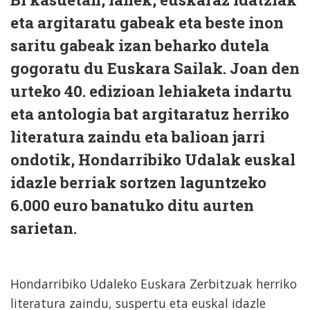
eta argitaratu gabeak eta beste inon
saritu gabeak izan beharko dutela
gogoratu du Euskara Sailak. Joan den
urteko 40. edizioan lehiaketa indartu
eta antologia bat argitaratuz herriko
literatura zaindu eta balioan jarri
ondotik, Hondarribiko Udalak euskal
idazle berriak sortzen laguntzeko
6.000 euro banatuko ditu aurten
sarietan.
Hondarribiko Udaleko Euskara Zerbitzuak herriko
literatura zaindu, suspertu eta euskal idazle