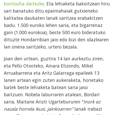
kontsulta daitezke
. Eta lehiaketa bakoitzean hiru
sari banatuko ditu epaimahaiak gutxieneko
kalitatea daukaten lanak saritzea erabakitzen
badu. 1.500 euroko lehen saria, eta bigarrenaz
gain (1.000 eurokoa), beste 500 euro bideratuko
dituzte Hondarribian jaio edo bizi den idazlearen
lan onena saritzeko, urtero bezala.
Joan den urtean, guztira 14 lan aurkeztu ziren,
eta Pello Otxoteko, Ainara Elizondo, Mikel
Arruabarrena eta Aritz Galarraga epaileek 13
lanen artean egin zuten aukeraketa, horietako
batek beste lehiaketa batean saria jaso
baitzuen. Nobela laburraren atalean, Bordari
saria, Maitane Arizti Ugartebururen "
Inork ez
nazala horrela ikusi
,
jainkoarren"
lanak irabazi