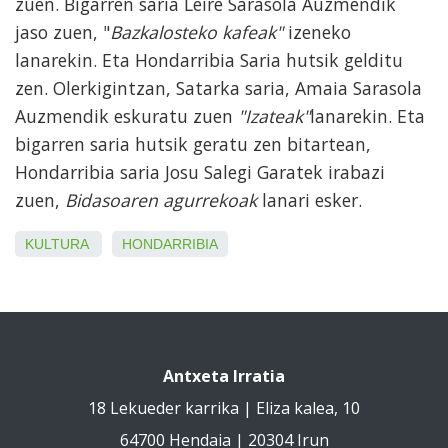
zuen. Bigarren saria Leire Sarasola Auzmendik
jaso zuen, "
Bazkalosteko kafeak"
izeneko
lanarekin. Eta Hondarribia Saria hutsik gelditu
zen. Olerkigintzan, Satarka saria, Amaia Sarasola
Auzmendik eskuratu zuen
"Izateak"
lanarekin. Eta
bigarren saria hutsik geratu zen bitartean,
Hondarribia saria Josu Salegi Garatek irabazi
zuen,
Bidasoaren agurrekoak
lanari esker.
KULTURA
HONDARRIBIA
Antxeta Irratia
18 Lekueder karrika | Eliza kalea, 10
64700 Hendaia | 20304 Irun