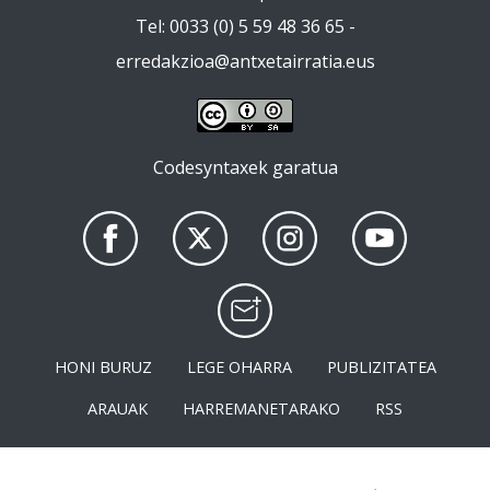
Tel: 0033 (0) 5 59 48 36 65 -
erredakzioa@antxetairratia.eus
Codesyntaxek garatua
HONI BURUZ
LEGE OHARRA
PUBLIZITATEA
ARAUAK
HARREMANETARAKO
RSS