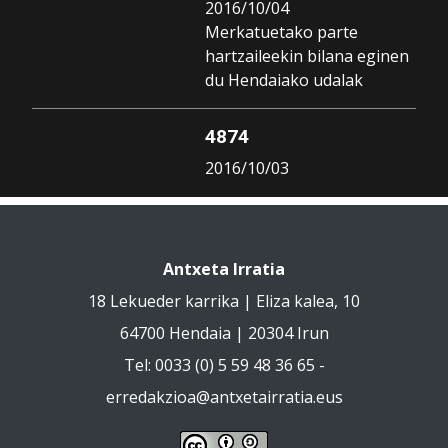
2016/10/04
Merkatuetako parte
hartzaileekin bilana eginen
du Hendaiako udalak
4874
2016/10/03
Antxeta Irratia
18 Lekueder karrika | Eliza kalea, 10
64700 Hendaia | 20304 Irun
Tel: 0033 (0) 5 59 48 36 65 -
erredakzioa@antxetairratia.eus