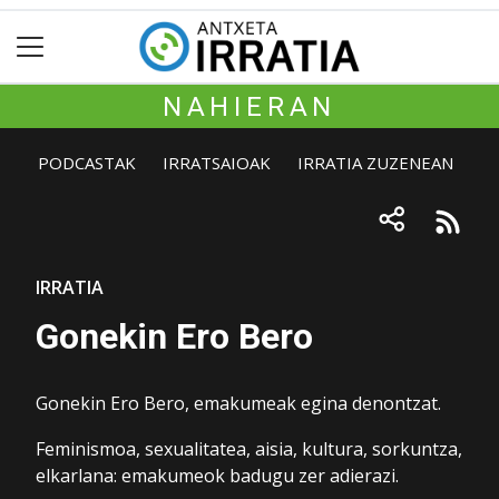
NAHIERAN
PODCASTAK
IRRATSAIOAK
IRRATIA ZUZENEAN
IRRATIA
Gonekin Ero Bero
Gonekin Ero Bero, emakumeak egina denontzat.
Feminismoa, sexualitatea, aisia, kultura, sorkuntza,
elkarlana: emakumeok badugu zer adierazi.