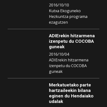
2016/10/10
Kutxa Ekoguneko
Hezkuntza programa
ezagutzen
ADIErekin hitzarmena
izenpetu du COCOBA
guneak
2016/10/04
ADIErekin hitzarmena
izenpetu du COCOBA
guneak
Merkatuetako parte
hartzaileekin bilana
eginen du Hendaiako
udalak