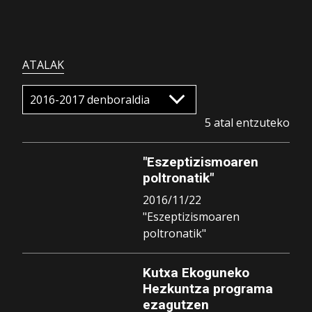
ATALAK
5 atal entzuteko
"Eszeptizismoaren
poltronatik"
2016/11/22
"Eszeptizismoaren
poltronatik"
Kutxa Ekoguneko
Hezkuntza programa
ezagutzen