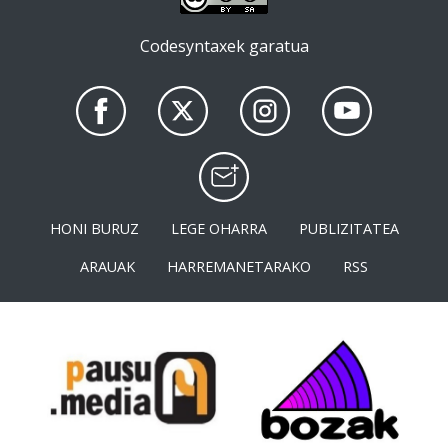
Codesyntaxek garatua
HONI BURUZ
LEGE OHARRA
PUBLIZITATEA
ARAUAK
HARREMANETARAKO
RSS