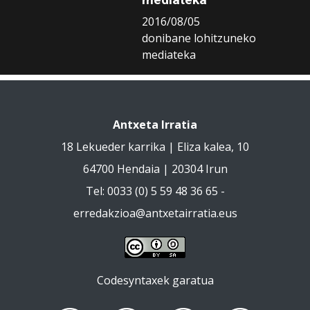
2016/08/05
donibane lohitzuneko
mediateka
Antxeta Irratia
18 Lekueder karrika | Eliza kalea, 10
64700 Hendaia | 20304 Irun
Tel: 0033 (0) 5 59 48 36 65 -
erredakzioa@antxetairratia.eus
Codesyntaxek garatua