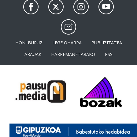
HONI BURUZ
LEGE OHARRA
PUBLIZITATEA
ARAUAK
HARREMANETARAKO
RSS