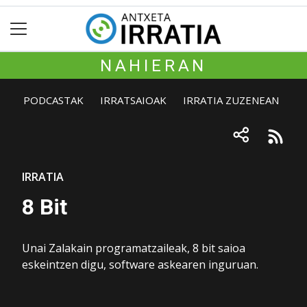
NAHIERAN
PODCASTAK
IRRATSAIOAK
IRRATIA ZUZENEAN
IRRATIA
8 Bit
Unai Zalakain programatzaileak, 8 bit saioa
eskeintzen digu, software askearen inguruan.