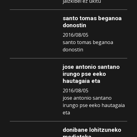
jaizkibel ez ukitu
santo tomas beganoa
donostin
2016/08/05
santo tomas beganoa
donostin
jose antonio santano
irungo pse eeko
hautagaia eta
2016/08/05
jose antonio santano
irungo pse eeko hautagaia
eta
donibane lohitzuneko
mediateka