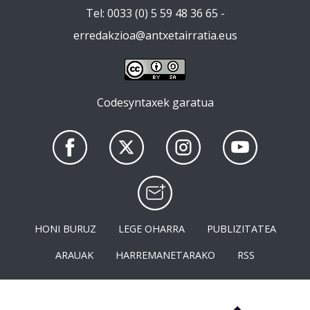
Tel: 0033 (0) 5 59 48 36 65 -
erredakzioa@antxetairratia.eus
Codesyntaxek garatua
HONI BURUZ
LEGE OHARRA
PUBLIZITATEA
ARAUAK
HARREMANETARAKO
RSS