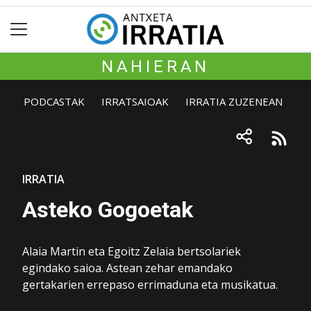
NAHIERAN
PODCASTAK
IRRATSAIOAK
IRRATIA ZUZENEAN
IRRATIA
Asteko Gogoetak
Alaia Martin eta Egoitz Zelaia bertsolariek
egindako saioa. Astean zehar emandako
gertakarien errepaso errimaduna eta musikatua.