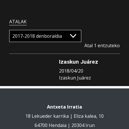
ATALAK
Atal 1 entzuteko
Izaskun Juárez
2018/04/20
Izaskun Juárez
Antxeta Irratia
18 Lekueder karrika | Eliza kalea, 10
64700 Hendaia | 20304 Irun