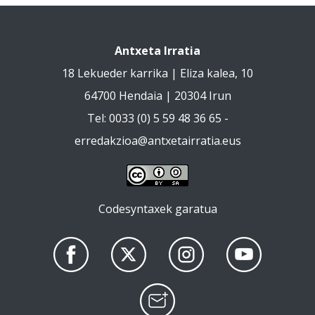
Antxeta Irratia
18 Lekueder karrika | Eliza kalea, 10
64700 Hendaia | 20304 Irun
Tel: 0033 (0) 5 59 48 36 65 -
erredakzioa@antxetairratia.eus
Codesyntaxek garatua