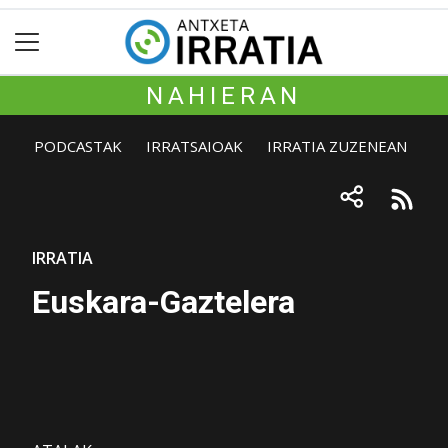
NAHIERAN
PODCASTAK
IRRATSAIOAK
IRRATIA ZUZENEAN
IRRATIA
Euskara-Gaztelera