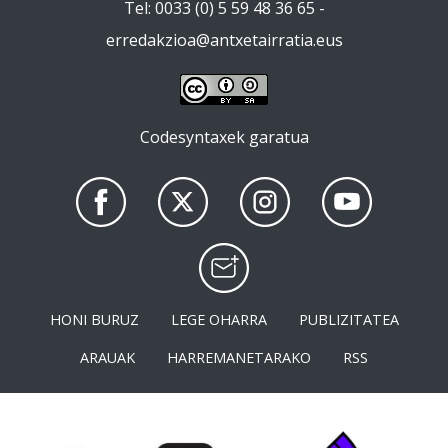
Tel: 0033 (0) 5 59 48 36 65 -
erredakzioa@antxetairratia.eus
Codesyntaxek garatua
HONI BURUZ
LEGE OHARRA
PUBLIZITATEA
ARAUAK
HARREMANETARAKO
RSS