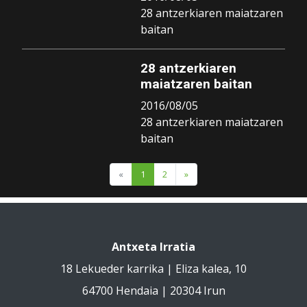
28 antzerkiaren maiatzaren
baitan
28 antzerkiaren
maiatzaren baitan
2016/08/05
28 antzerkiaren maiatzaren
baitan
«
1
2
»
Antxeta Irratia
18 Lekueder karrika | Eliza kalea, 10
64700 Hendaia | 20304 Irun