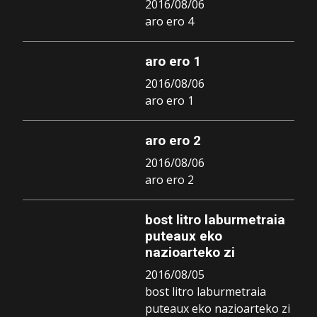
2016/08/06
aro ero 4
aro ero 1
2016/08/06
aro ero 1
aro ero 2
2016/08/06
aro ero 2
bost litro laburmetraia
puteaux eko
nazioarteko zi
2016/08/05
bost litro laburmetraia
puteaux eko nazioarteko zi