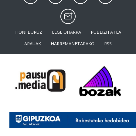
HONI BURUZ
LEGE OHARRA
PUBLIZITATEA
ARAUAK
HARREMANETARAKO
RSS