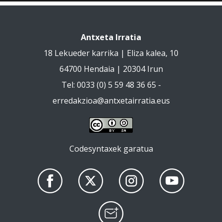
Antxeta Irratia
18 Lekueder karrika | Eliza kalea, 10
64700 Hendaia | 20304 Irun
Tel: 0033 (0) 5 59 48 36 65 -
erredakzioa@antxetairratia.eus
Codesyntaxek garatua