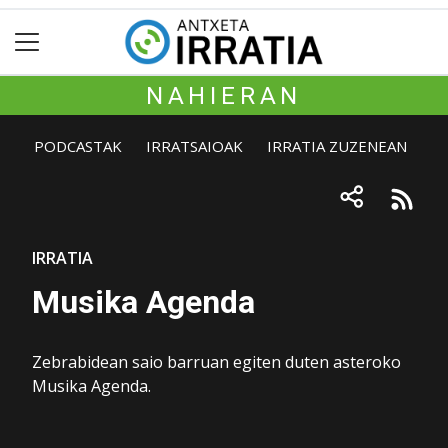
NAHIERAN
PODCASTAK
IRRATSAIOAK
IRRATIA ZUZENEAN
IRRATIA
Musika Agenda
Zebrabidean saio barruan egiten duten asteroko
Musika Agenda.