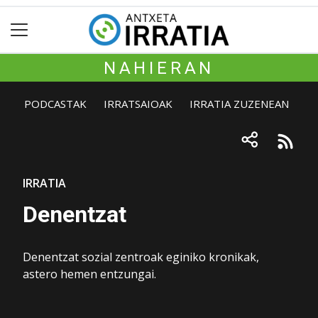
NAHIERAN
PODCASTAK
IRRATSAIOAK
IRRATIA ZUZENEAN
IRRATIA
Denentzat
Denentzat sozial zentroak eginiko kronikak,
astero hemen entzungai.