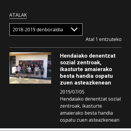
ATALAK
Atal 1 entzuteko
Hendaiako denentzat
sozial zentroak,
ikasturte amaierako
besta handia ospatu
zuen asteazkenean
2019/07/05
Hendaiako denentzat sozial
zentroak, ikasturte
amaierako besta handia
ospatu zuen asteazkenean