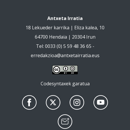
Antxeta Irratia
18 Lekueder karrika | Eliza kalea, 10
64700 Hendaia | 20304 Irun
Tel: 0033 (0) 5 59 48 36 65 -
erredakzioa@antxetairratia.eus
Codesyntaxek garatua