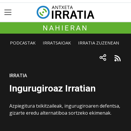
NAHIERAN
PODCASTAK
IRRATSAIOAK
IRRATIA ZUZENEAN
IRRATIA
Ingurugiroaz Irratian
Azpiegitura txikitzaileak, ingurugiroaren defentsa,
gizarte eredu alternatiboa sortzeko ekimenak.