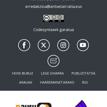
erredakzioa@antxetairratia.eus
Codesyntaxek garatua
HONI BURUZ
LEGE OHARRA
PUBLIZITATEA
ARAUAK
HARREMANETARAKO
RSS