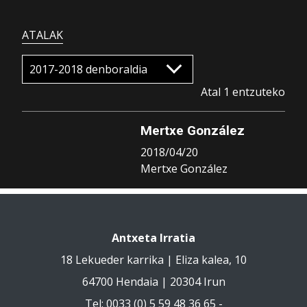
ATALAK
Atal 1 entzuteko
Mertxe González
2018/04/20
Mertxe González
Antxeta Irratia
18 Lekueder karrika | Eliza kalea, 10
64700 Hendaia | 20304 Irun
Tel: 0033 (0) 5 59 48 36 65 -