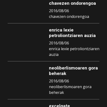
chavezen ondorengoa
2016/08/06
chavezen ondorengoa
enrica lexie
petroliontziaren auzia
2016/08/06
enrica lexie petroliontziaren
auzia
neoliberlismoaren gora
beherak
2016/08/06
neoliberlismoaren gora
beherak
excelgate