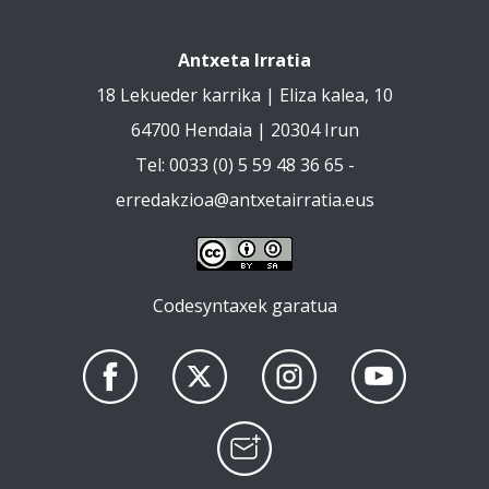
Antxeta Irratia
18 Lekueder karrika | Eliza kalea, 10
64700 Hendaia | 20304 Irun
Tel: 0033 (0) 5 59 48 36 65 -
erredakzioa@antxetairratia.eus
Codesyntaxek garatua