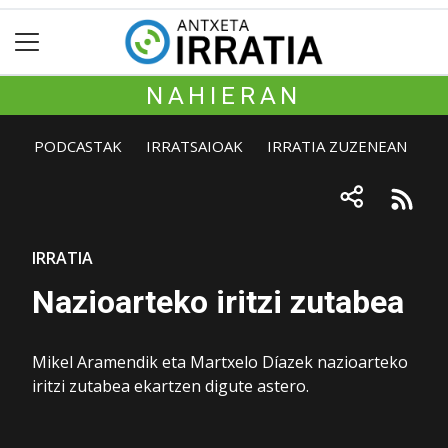
NAHIERAN
PODCASTAK
IRRATSAIOAK
IRRATIA ZUZENEAN
IRRATIA
Nazioarteko iritzi zutabea
Mikel Aramendik eta Martxelo Díazek nazioarteko
iritzi zutabea ekartzen digute astero.