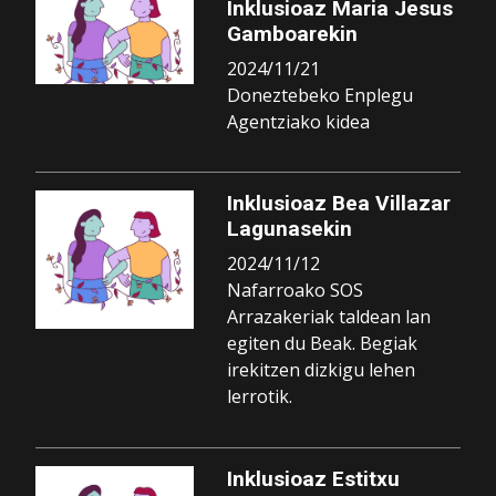
Inklusioaz Maria Jesus
Gamboarekin
2024/11/21
Doneztebeko Enplegu
Agentziako kidea
Inklusioaz Bea Villazar
Lagunasekin
2024/11/12
Nafarroako SOS
Arrazakeriak taldean lan
egiten du Beak. Begiak
irekitzen dizkigu lehen
lerrotik.
Inklusioaz Estitxu