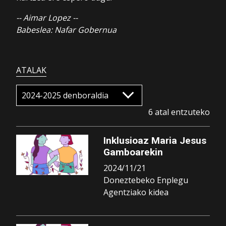
-- Aimar Lopez --
Babeslea: Nafar Gobernua
ATALAK
6 atal entzuteko
Inklusioaz Maria Jesus
Gamboarekin
2024/11/21
Doneztebeko Enplegu
Agentziako kidea