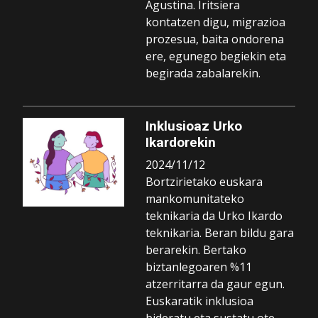
Agustina. Iritsiera
kontatzen digu, migrazioa
prozesua, baita ondorena
ere, egunego begiekin eta
begirada zabalarekin.
Inklusioaz Urko
Ikardorekin
2024/11/12
Bortzirietako euskara
mankomunitateko
teknikaria da Urko Ikardo
teknikaria. Beran bildu gara
berarekin. Bertako
biztanlegoaren %11
atzerritarra da gaur egun.
Euskaratik inklusioa
bideratu eta sustatu ote