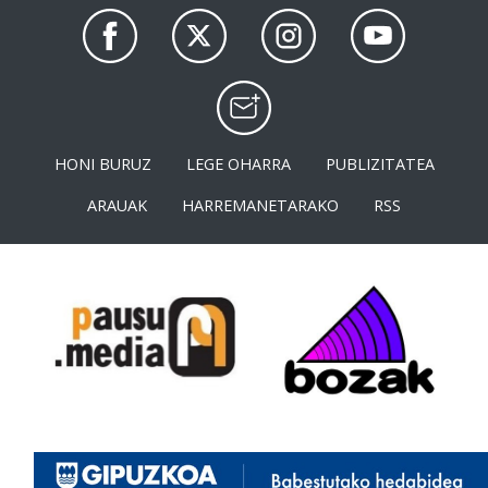
HONI BURUZ
LEGE OHARRA
PUBLIZITATEA
ARAUAK
HARREMANETARAKO
RSS