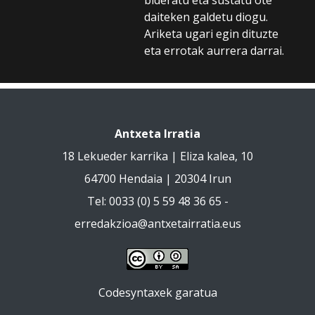
daiteken galdetu diogu.
Ariketa ugari egin dituzte
eta errotak aurrera darrai.
Antxeta Irratia
18 Lekueder karrika | Eliza kalea, 10
64700 Hendaia | 20304 Irun
Tel: 0033 (0) 5 59 48 36 65 -
erredakzioa@antxetairratia.eus
Codesyntaxek garatua