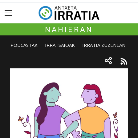
NAHIERAN
PODCASTAK
IRRATSAIOAK
IRRATIA ZUZENEAN