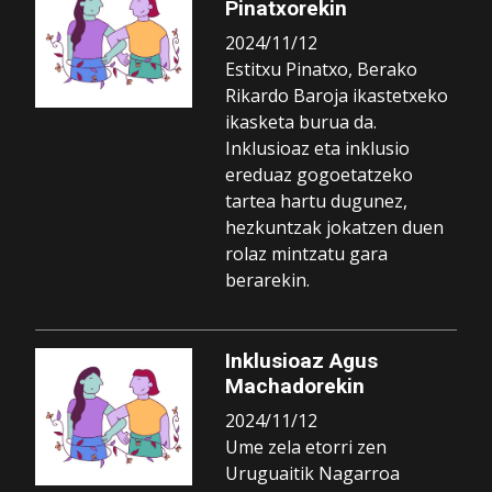
Pinatxorekin
2024/11/12
Estitxu Pinatxo, Berako
Rikardo Baroja ikastetxeko
ikasketa burua da.
Inklusioaz eta inklusio
ereduaz gogoetatzeko
tartea hartu dugunez,
hezkuntzak jokatzen duen
rolaz mintzatu gara
berarekin.
Inklusioaz Agus
Machadorekin
2024/11/12
Ume zela etorri zen
Uruguaitik Nagarroa