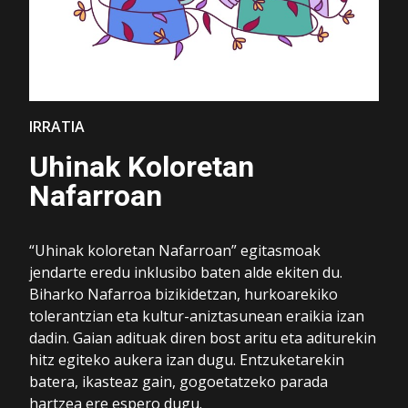
IRRATIA
Uhinak Koloretan
Nafarroan
“Uhinak koloretan Nafarroan” egitasmoak
jendarte eredu inklusibo baten alde ekiten du.
Biharko Nafarroa bizikidetzan, hurkoarekiko
tolerantzian eta kultur-aniztasunean eraikia izan
dadin. Gaian adituak diren bost aritu eta aditurekin
hitz egiteko aukera izan dugu. Entzuketarekin
batera, ikasteaz gain, gogoetatzeko parada
hartzea ere espero dugu.