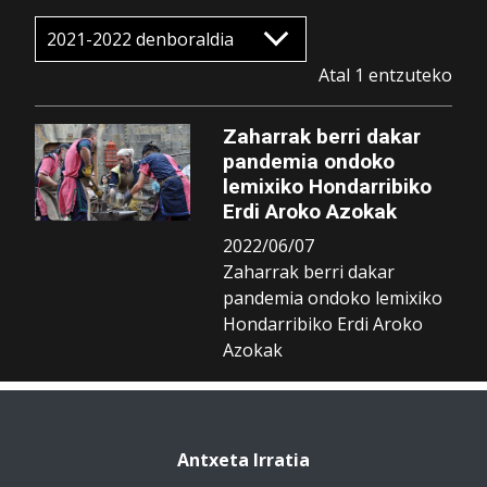
Atal 1 entzuteko
Zaharrak berri dakar
pandemia ondoko
lemixiko Hondarribiko
Erdi Aroko Azokak
2022/06/07
Zaharrak berri dakar
pandemia ondoko lemixiko
Hondarribiko Erdi Aroko
Azokak
Antxeta Irratia