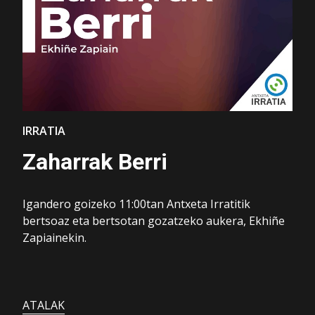
IRRATIA
Zaharrak Berri
Igandero goizeko 11:00tan Antxeta Irratitik
bertsoaz eta bertsotan gozatzeko aukera, Ekhiñe
Zapiainekin.
ATALAK