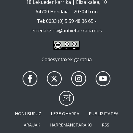
18 Lekueder karrika | Eliza kalea, 10
64700 Hendaia | 20304 Irun
Tel: 0033 (0) 5 59 48 36 65 -
erredakzioa@antxetairratia.eus
Codesyntaxek garatua
HONI BURUZ
LEGE OHARRA
PUBLIZITATEA
ARAUAK
HARREMANETARAKO
RSS