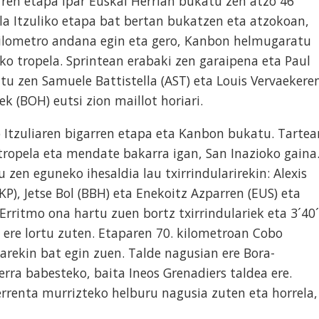
arren etapa Ipar Euskal Herrian bukatu zen atzo 46
ela Itzuliko etapa bat bertan bukatzen eta atzokoan,
 kilometro andana egin eta gero, Kanbon helmugaratu
ako tropela. Sprintean erabaki zen garaipena eta Paul
itu zen Samuele Battistella (AST) eta Louis Vervaekere
ek (BOH) eutsi zion maillot horiari.
o Itzuliaren bigarren etapa eta Kanbon bukatu. Tartea
ropela eta mendate bakarra igan, San Inazioko gaina
zen eguneko ihesaldia lau txirrindularirekin: Alexis
KP), Jetse Bol (BBH) eta Enekoitz Azparren (EUS) eta
Erritmo ona hartu zuen bortz txirrindulariek eta 3´40´
ere lortu zuten. Etaparen 70. kilometroan Cobo
larekin bat egin zuen. Talde nagusian ere Bora-
erra babesteko, baita Ineos Grenadiers taldea ere.
rrenta murrizteko helburu nagusia zuten eta horrela,