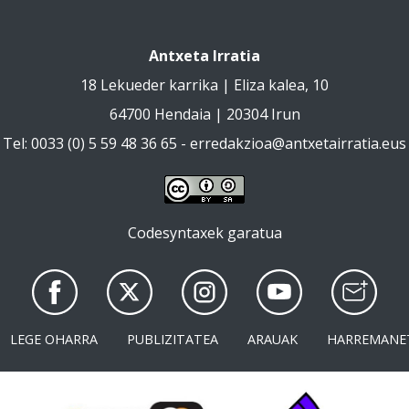
Antxeta Irratia
18 Lekueder karrika | Eliza kalea, 10
64700 Hendaia | 20304 Irun
Tel: 0033 (0) 5 59 48 36 65 -
erredakzioa@antxetairratia.eus
Codesyntaxek garatua
LEGE OHARRA
PUBLIZITATEA
ARAUAK
HARREMANE