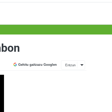
nbon
Gehitu gaitzazu Googlen
Entzun