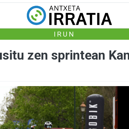
IRUN
usitu zen sprintean Ka