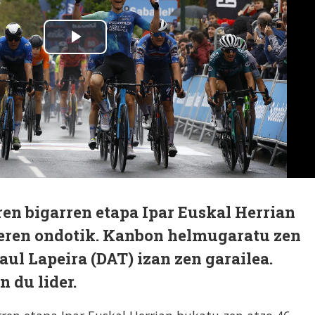
ren bigarren etapa Ipar Euskal Herrian
teren ondotik. Kanbon helmugaratu zen
aul Lapeira (DAT) izan zen garailea.
 du lider.