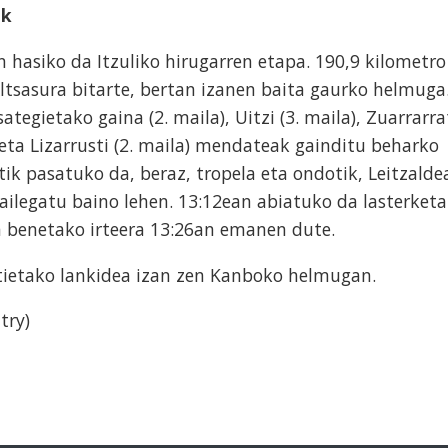
ik
n hasiko da Itzuliko hirugarren etapa. 190,9 kilometro
ltsasura bitarte, bertan izanen baita gaurko helmuga
ategietako gaina (2. maila), Uitzi (3. maila), Zuarrarra
a) eta Lizarrusti (2. maila) mendateak gainditu beharko
tik pasatuko da, beraz, tropela eta ondotik, Leitzalde
ailegatu baino lehen. 13:12ean abiatuko da lasterketa
a benetako irteera 13:26an emanen dute.
ratietako lankidea izan zen Kanboko helmugan.
try)