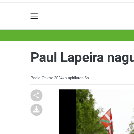
Paul Lapeira nag
Paola Oskoz
2024ko apirilaren 3a