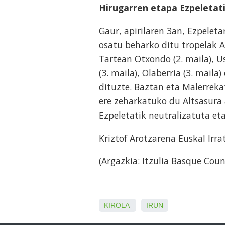
Hirugarren etapa Ezpeletat
Gaur, apirilaren 3an, Ezpeleta
osatu beharko ditu tropelak A
Tartean Otxondo (2. maila), Us
(3. maila), Olaberria (3. mail
dituzte. Baztan eta Malerreka
ere zeharkatuko du Altsasura 
Ezpeletatik neutralizatuta et
Kriztof Arotzarena Euskal Ir
(Argazkia: Itzulia Basque Coun
KIROLA
IRUN