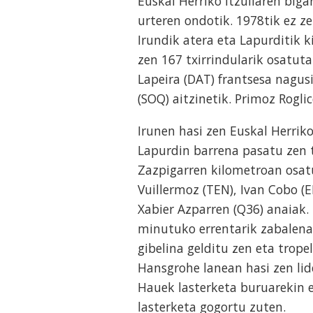
Euskal Herriko Itzuliaren big
urteren ondotik. 1978tik ez z
Irundik atera eta Lapurditik
zen 167 txirrindularik osatut
Lapeira (DAT) frantsesa nagus
(SOQ) aitzinetik. Primoz Roglic
Irunen hasi zen Euskal Herrik
Lapurdin barrena pasatu zen t
Zazpigarren kilometroan osatu 
Vuillermoz (TEN), Ivan Cobo (E
Xabier Azparren (Q36) anaiak. 
minutuko errentarik zabalena 
gibelina gelditu zen eta trope
Hansgrohe lanean hasi zen lid
Hauek lasterketa buruarekin e
lasterketa gogortu zuten.