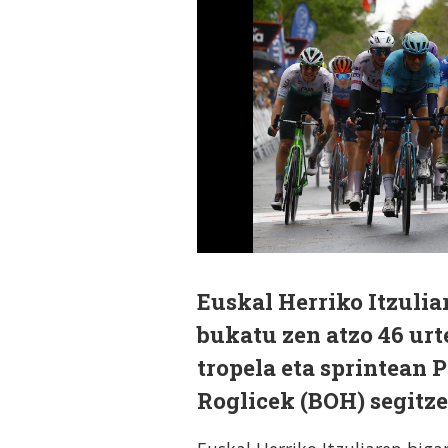
Euskal Herriko Itzulia
bukatu zen atzo 46 ur
tropela eta sprintean P
Roglicek (BOH) segitzen