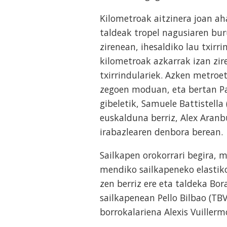
Kilometroak aitzinera joan aha
taldeak tropel nagusiaren bur
zirenean, ihesaldiko lau txirr
kilometroak azkarrak izan zir
txirrindulariek. Azken metroe
zegoen moduan, eta bertan Pau
gibeletik, Samuele Battistella
euskalduna berriz, Alex Aranb
irabazlearen denbora berean.
Sailkapen orokorrari begira, m
mendiko sailkapeneko elastik
zen berriz ere eta taldeka Bo
sailkapenean Pello Bilbao (TB
borrokalariena Alexis Vuillerm