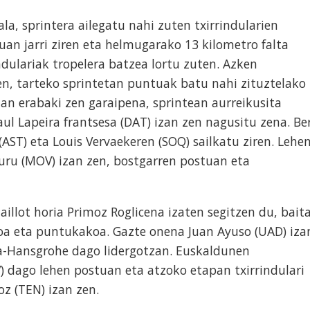
la, sprintera ailegatu nahi zuten txirrindularien
uan jarri ziren eta helmugarako 13 kilometro falta
indulariak tropelera batzea lortu zuten. Azken
en, tarteko sprintetan puntuak batu nahi zituztelako
tan erabaki zen garaipena, sprintean aurreikusita
l Lapeira frantsesa (DAT) izan zen nagusitu zena. Be
 (AST) eta Louis Vervaekeren (SOQ) sailkatu ziren. Lehe
uru (MOV) izan zen, bostgarren postuan eta
aillot horia Primoz Roglicena izaten segitzen du, bait
oa eta puntukakoa. Gazte onena Juan Ayuso (UAD) iza
ra-Hansgrohe dago lidergotzan. Euskaldunen
V) dago lehen postuan eta atzoko etapan txirrindulari
oz (TEN) izan zen.