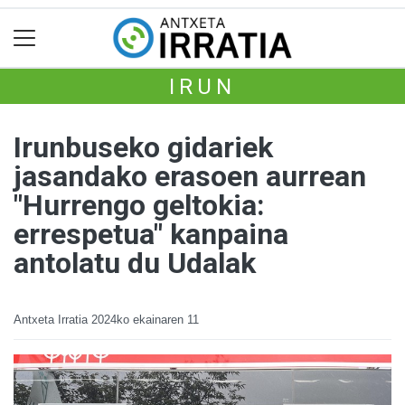
IRUN
Irunbuseko gidariek
jasandako erasoen aurrean
"Hurrengo geltokia:
errespetua" kanpaina
antolatu du Udalak
Antxeta Irratia
2024ko ekainaren 11