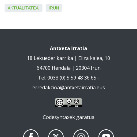
AKTUALITATEA
IRUN
Antxeta Irratia
18 Lekueder karrika | Eliza kalea, 10
64700 Hendaia | 20304 Irun
Tel: 0033 (0) 5 59 48 36 65 -
erredakzioa@antxetairratia.eus
Codesyntaxek garatua