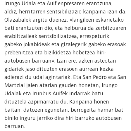
Irungo Udala eta Auif enpresaren erantzuna,
aldiz, herritarren sentsibilizazio kanpaina izan da.
Olazabalek argitu duenez, «langileen eskarietako
bati erantzuten dio, eta helburua da zerbitzuaren
erabiltzaileak sentsibilizatzea, errespeturik
gabeko jokabideak eta gizalegerik gabeko erasoak
prebenitzea eta bizikidetza hobetzea hiri-
autobusen barruan». Izan ere, azken asteotan
gidariek jaso dituzten erasoen aurrean kezka
adierazi du udal agintariak. Eta San Pedro eta San
Martzial jaien atarian gauden honetan, Irungo
Udalak eta Irunbus Auifek indarrak batu
dituztela azpimarratu du. Kanpaina honen
baitan, datozen egunetan, berrogeita hamar bat
binilo inguru jarriko dira hiri barruko autobusen
barruan.