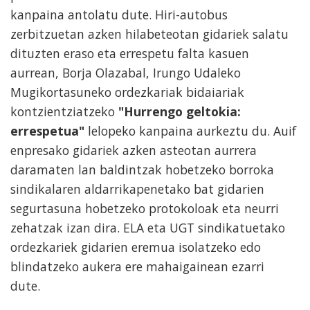
kanpaina antolatu dute. Hiri-autobus
zerbitzuetan azken hilabeteotan gidariek salatu
dituzten eraso eta errespetu falta kasuen
aurrean, Borja Olazabal, Irungo Udaleko
Mugikortasuneko ordezkariak bidaiariak
kontzientziatzeko
"Hurrengo geltokia:
errespetua"
lelopeko kanpaina aurkeztu du. Auif
enpresako gidariek azken asteotan aurrera
daramaten lan baldintzak hobetzeko borroka
sindikalaren aldarrikapenetako bat gidarien
segurtasuna hobetzeko protokoloak eta neurri
zehatzak izan dira. ELA eta UGT sindikatuetako
ordezkariek gidarien eremua isolatzeko edo
blindatzeko aukera ere mahaigainean ezarri
dute.