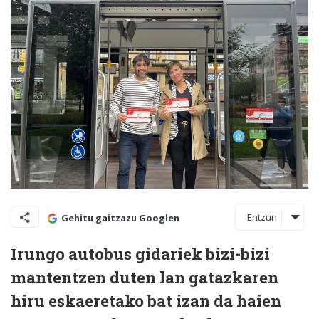
Entzun
Gehitu gaitzazu Googlen
Irungo autobus gidariek bizi-bizi
mantentzen duten lan gatazkaren
hiru eskaeretako bat izan da haien