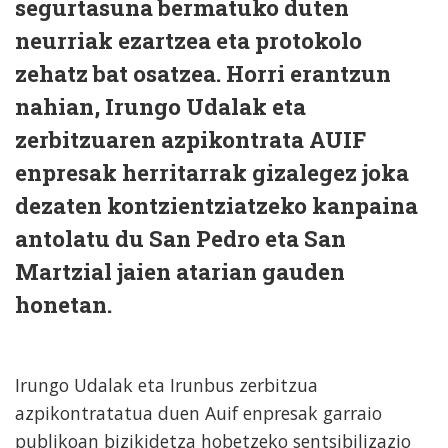
segurtasuna bermatuko duten
neurriak ezartzea eta protokolo
zehatz bat osatzea. Horri erantzun
nahian, Irungo Udalak eta
zerbitzuaren azpikontrata AUIF
enpresak herritarrak gizalegez joka
dezaten kontzientziatzeko kanpaina
antolatu du San Pedro eta San
Martzial jaien atarian gauden
honetan.
Irungo Udalak eta Irunbus zerbitzua
azpikontratatua duen Auif enpresak garraio
publikoan bizikidetza hobetzeko sentsibilizazio