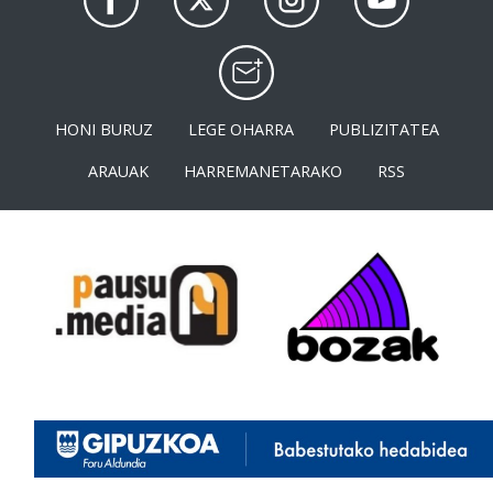
HONI BURUZ
LEGE OHARRA
PUBLIZITATEA
ARAUAK
HARREMANETARAKO
RSS