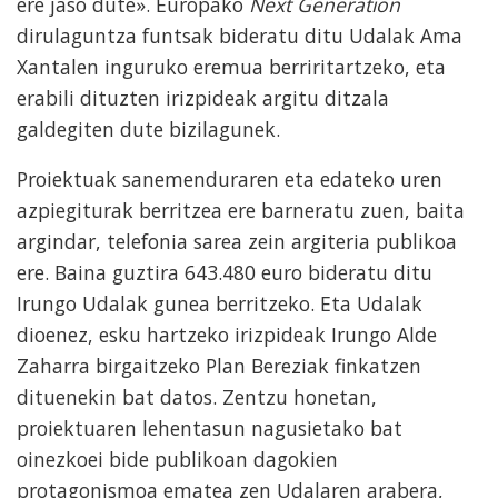
ere jaso dute». Europako
Next Generation
dirulaguntza funtsak bideratu ditu Udalak Ama
Xantalen inguruko eremua berriritartzeko, eta
erabili dituzten irizpideak argitu ditzala
galdegiten dute bizilagunek.
Proiektuak sanemenduraren eta edateko uren
azpiegiturak berritzea ere barneratu zuen, baita
argindar, telefonia sarea zein argiteria publikoa
ere. Baina guztira 643.480 euro bideratu ditu
Irungo Udalak gunea berritzeko. Eta Udalak
dioenez, esku hartzeko irizpideak Irungo Alde
Zaharra birgaitzeko Plan Bereziak finkatzen
dituenekin bat datos. Zentzu honetan,
proiektuaren lehentasun nagusietako bat
oinezkoei bide publikoan dagokien
protagonismoa ematea zen Udalaren arabera,