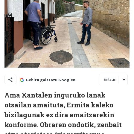
Entzun
Gehitu gaitzazu Googlen
Ama Xantalen inguruko lanak
otsailan amaituta, Ermita kaleko
bizilagunak ez dira emaitzarekin
konforme. Obraren ondotik, zenbait