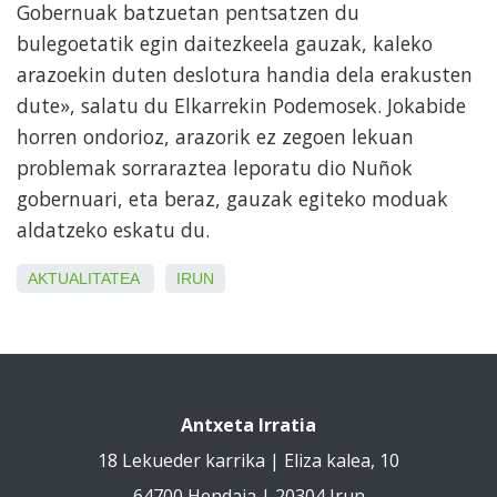
Gobernuak batzuetan pentsatzen du
bulegoetatik egin daitezkeela gauzak, kaleko
arazoekin duten deslotura handia dela erakusten
dute», salatu du Elkarrekin Podemosek. Jokabide
horren ondorioz, arazorik ez zegoen lekuan
problemak sorraraztea leporatu dio Nuñok
gobernuari, eta beraz, gauzak egiteko moduak
aldatzeko eskatu du.
AKTUALITATEA
IRUN
Antxeta Irratia
18 Lekueder karrika | Eliza kalea, 10
64700 Hendaia | 20304 Irun