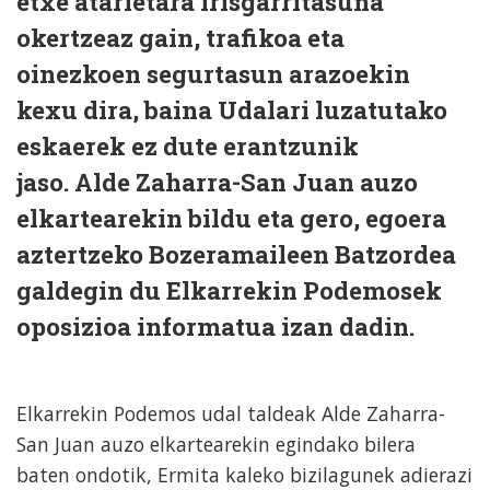
etxe atarietara irisgarritasuna
okertzeaz gain, trafikoa eta
oinezkoen segurtasun arazoekin
kexu dira, baina Udalari luzatutako
eskaerek ez dute erantzunik
jaso. Alde Zaharra-San Juan auzo
elkartearekin bildu eta gero, egoera
aztertzeko Bozeramaileen Batzordea
galdegin du Elkarrekin Podemosek
oposizioa informatua izan dadin.
Elkarrekin Podemos udal taldeak Alde Zaharra-
San Juan auzo elkartearekin egindako bilera
baten ondotik, Ermita kaleko bizilagunek adierazi