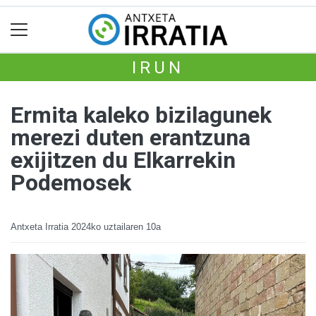
IRUN
Ermita kaleko bizilagunek
merezi duten erantzuna
exijitzen du Elkarrekin
Podemosek
Antxeta Irratia
2024ko uztailaren 10a