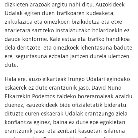
dizkieten arazoak argitu nahi ditu. Auzokideek
Udalak egiten duen trafikoaren kudeaketa,
zirkulazioa eta oinezkoen bizikidetza eta etxe
atarietara sartzeko instalatutako bolardoekin ez
daude konforme. Kale estua eta trafiko handikoa
dela deritzote, eta oinezkoek lehentasuna badute
ere, segurtasuna ezbaian jartzen dutela ulertzen
dute.
Hala ere, auzo elkarteak Irungo Udalari egindako
eskaerek ez dute erantzunik jaso. David Nuño,
Elkarrekin Podemos taldeko bozeramaleak azaldu
duenez, «auzokideek bide ofizialetatik bideratu
dituzte euren eskaerak Udalak erantzungo ziela
konfiantza eginez, baina ez dute epe egokietan
erantzunik jaso, eta zenbait kasuetan isilarena