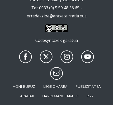
Tel: 0033 (0) 5 59 48 36 65 -
erredakzioa@antxetairratia.eus
Codesyntaxek garatua
HONI BURUZ
LEGE OHARRA
PUBLIZITATEA
ARAUAK
HARREMANETARAKO
RSS