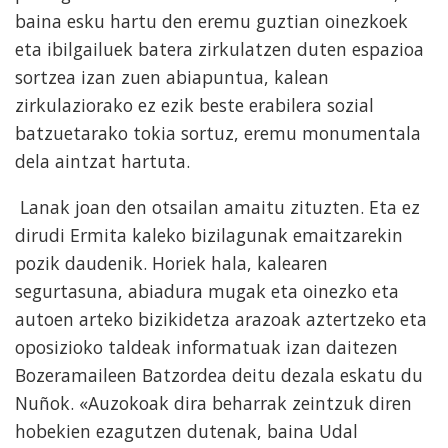
baina esku hartu den eremu guztian oinezkoek
eta ibilgailuek batera zirkulatzen duten espazioa
sortzea izan zuen abiapuntua, kalean
zirkulaziorako ez ezik beste erabilera sozial
batzuetarako tokia sortuz, eremu monumentala
dela aintzat hartuta.
Lanak joan den otsailan amaitu zituzten. Eta ez
dirudi Ermita kaleko bizilagunak emaitzarekin
pozik daudenik. Horiek hala, kalearen
segurtasuna, abiadura mugak eta oinezko eta
autoen arteko bizikidetza arazoak aztertzeko eta
oposizioko taldeak informatuak izan daitezen
Bozeramaileen Batzordea deitu dezala eskatu du
Nuñok. «Auzokoak dira beharrak zeintzuk diren
hobekien ezagutzen dutenak, baina Udal