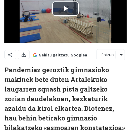
Entzun
Gehitu gaitzazu Googlen
Pandemiaz geroztik gimnasioko
makinek bete duten Artalekuko
laugarren squash pista galtzeko
zorian daudelakoan, kezkaturik
azaldu da kirol elkartea. Diotenez,
hau behin betirako gimnasio
bilakatzeko «asmoaren konstatazioa»