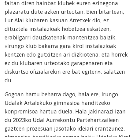
faltan diren hainbat klubek euren ezinegona
plazaratu dute azken urteotan. Bien bitartean,
Lur Alai klubaren kasuan Arretxek dio, ez
dituztela instalazioak hobetzea eskatzen,
erabilgarri dauzkatenak mantentzea baizik.
«Irungo klub bakarra gara kirol instalazioak
kentzen edo gutxitzen ari dizkiotena, eta horrek
ez du klubaren urteotako garapenaren eta
diskurtso ofizialarekin ere bat egiten», salatzen
du.
Gogoan hartu beharra dago, hala ere, Irungo
Udalak Artalekuko gimnasioa handitzeko
konpromisoa hartua duela. Hala jakinarazi izan
du 2023ko Udal Aurrekontu Partehartzaileen
gazteen prozesuan jasotako ideiari erantzunez,
gimnasioa handitzeko asmoa baitu Udaleko Kirol