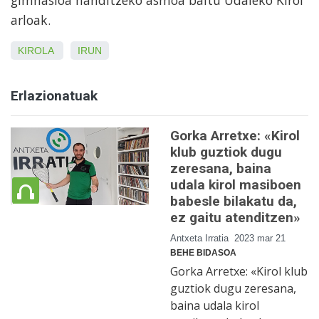
arloak.
KIROLA
IRUN
Erlazionatuak
Gorka Arretxe: «Kirol
klub guztiok dugu
zeresana, baina
udala kirol masiboen
babesle bilakatu da,
ez gaitu atenditzen»
Antxeta Irratia
2023 mar 21
BEHE BIDASOA
Gorka Arretxe: «Kirol klub
guztiok dugu zeresana,
baina udala kirol