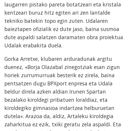
laugarren pistako pareta botatzeari eta kristala
kentzeari buruz hitz egiten ari zen lantalde
tekniko batekin topo egin zuten. Udalaren
baieztapen ofizialik ez dute jaso, baina susmoa
dute aspaldi salatzen daramaten obra proiektua
Udalak erabakita duela.
Gorka Arretxe, klubaren arduradunak argitu
duenez, «Borja Olazabal zinegotziak esan zigun
horiek zurrumurruak besterik ez zirela, baina
pentsatzen dugu BPXport enpresa eta Udala
beldur direla azken aldian Irunen Spartan
bezalako kiroldegi pribatuen loraldiaz, eta
kiroldegiko gimnasioa indartzea helburuetan
dutela». Arazoa da, aldiz, Artaleku kiroldegia
zaharkitua ez ezik, txiki geratu zela aspaldi. Eta