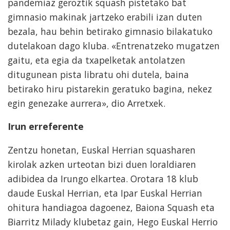
pandemiaz geroztik squash pistetako bat
gimnasio makinak jartzeko erabili izan duten
bezala, hau behin betirako gimnasio bilakatuko
dutelakoan dago kluba. «Entrenatzeko mugatzen
gaitu, eta egia da txapelketak antolatzen
ditugunean pista libratu ohi dutela, baina
betirako hiru pistarekin geratuko bagina, nekez
egin genezake aurrera», dio Arretxek.
Irun erreferente
Zentzu honetan, Euskal Herrian squasharen
kirolak azken urteotan bizi duen loraldiaren
adibidea da Irungo elkartea. Orotara 18 klub
daude Euskal Herrian, eta Ipar Euskal Herrian
ohitura handiagoa dagoenez, Baiona Squash eta
Biarritz Milady klubetaz gain, Hego Euskal Herrio