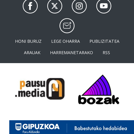
HONI BURUZ
LEGE OHARRA
PUBLIZITATEA
ARAUAK
HARREMANETARAKO
RSS