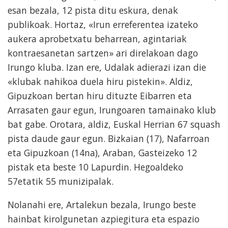
esan bezala, 12 pista ditu eskura, denak
publikoak. Hortaz, «Irun erreferentea izateko
aukera aprobetxatu beharrean, agintariak
kontraesanetan sartzen» ari direlakoan dago
Irungo kluba. Izan ere, Udalak adierazi izan die
«klubak nahikoa duela hiru pistekin». Aldiz,
Gipuzkoan bertan hiru dituzte Eibarren eta
Arrasaten gaur egun, Irungoaren tamainako klub
bat gabe. Orotara, aldiz, Euskal Herrian 67 squash
pista daude gaur egun. Bizkaian (17), Nafarroan
eta Gipuzkoan (14na), Araban, Gasteizeko 12
pistak eta beste 10 Lapurdin. Hegoaldeko
57etatik 55 munizipalak.
Nolanahi ere, Artalekun bezala, Irungo beste
hainbat kirolgunetan azpiegitura eta espazio