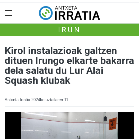
IRUN
Kirol instalazioak galtzen
dituen Irungo elkarte bakarra
dela salatu du Lur Alai
Squash klubak
Antxeta Irratia
2024ko uztailaren 11