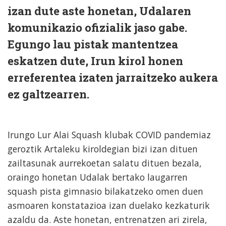
izan dute aste honetan, Udalaren
komunikazio ofizialik jaso gabe.
Egungo lau pistak mantentzea
eskatzen dute, Irun kirol honen
erreferentea izaten jarraitzeko aukera
ez galtzearren.
Irungo Lur Alai Squash klubak COVID pandemiaz
geroztik Artaleku kiroldegian bizi izan dituen
zailtasunak aurrekoetan salatu dituen bezala,
oraingo honetan Udalak bertako laugarren
squash pista gimnasio bilakatzeko omen duen
asmoaren konstatazioa izan duelako kezkaturik
azaldu da. Aste honetan, entrenatzen ari zirela,