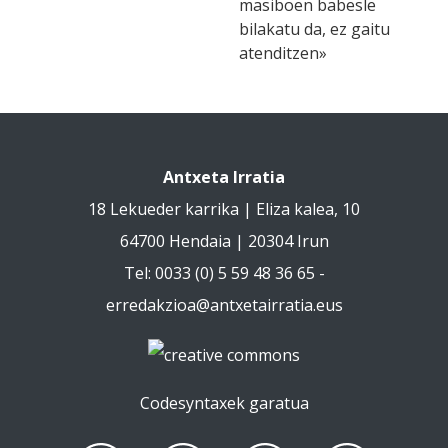
masiboen babesle
bilakatu da, ez gaitu
atenditzen»
Antxeta Irratia
18 Lekueder karrika | Eliza kalea, 10
64700 Hendaia | 20304 Irun
Tel: 0033 (0) 5 59 48 36 65 -
erredakzioa@antxetairratia.eus
Codesyntaxek garatua