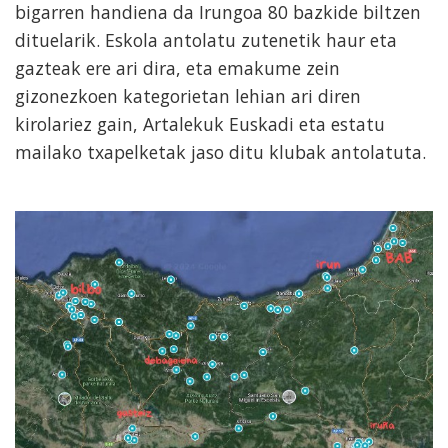
bigarren handiena da Irungoa 80 bazkide biltzen
dituelarik. Eskola antolatu zutenetik haur eta
gazteak ere ari dira, eta emakume zein
gizonezkoen kategorietan lehian ari diren
kirolariez gain, Artalekuk Euskadi eta estatu
mailako txapelketak jaso ditu klubak antolatuta.