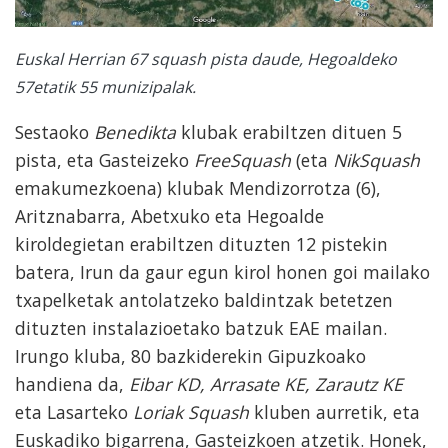
Euskal Herrian 67 squash pista daude, Hegoaldeko
57etatik 55 munizipalak.
Sestaoko
Benedikta
klubak erabiltzen dituen 5
pista, eta Gasteizeko
FreeSquash
(eta
NikSquash
emakumezkoena) klubak Mendizorrotza (6),
Aritznabarra, Abetxuko eta Hegoalde
kiroldegietan erabiltzen dituzten 12 pistekin
batera, Irun da gaur egun kirol honen goi mailako
txapelketak antolatzeko baldintzak betetzen
dituzten instalazioetako batzuk EAE mailan.
Irungo kluba, 80 bazkiderekin Gipuzkoako
handiena da,
Eibar KD, Arrasate KE, Zarautz KE
eta Lasarteko
Loriak Squash
kluben aurretik, eta
Euskadiko bigarrena, Gasteizkoen atzetik. Honek,