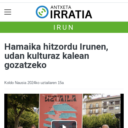
IRUN
Hamaika hitzordu Irunen,
udan kulturaz kalean
gozatzeko
Koldo Nausia
2024ko uztailaren 15a