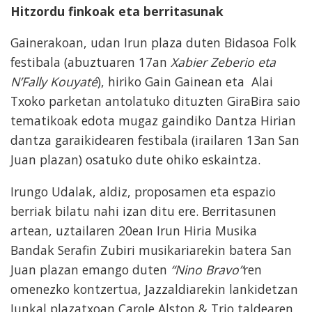
Hitzordu finkoak eta berritasunak
Gainerakoan, udan Irun plaza duten Bidasoa Folk
festibala (abuztuaren 17an
Xabier Zeberio eta
N’Fally Kouyaté
), hiriko Gain Gainean eta Alai
Txoko parketan antolatuko dituzten GiraBira saio
tematikoak edota mugaz gaindiko Dantza Hirian
dantza garaikidearen festibala (irailaren 13an San
Juan plazan) osatuko dute ohiko eskaintza.
Irungo Udalak, aldiz, proposamen eta espazio
berriak bilatu nahi izan ditu ere. Berritasunen
artean, uztailaren 20ean Irun Hiria Musika
Bandak Serafin Zubiri musikariarekin batera San
Juan plazan emango duten
“Nino Bravo”
ren
omenezko kontzertua, Jazzaldiarekin lankidetzan
Junkal plazatxoan Carole Alston & Trio taldearen