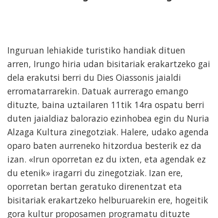
Inguruan lehiakide turistiko handiak dituen
arren, Irungo hiria udan bisitariak erakartzeko gai
dela erakutsi berri du Dies Oiassonis jaialdi
erromatarrarekin. Datuak aurrerago emango
dituzte, baina uztailaren 11tik 14ra ospatu berri
duten jaialdiaz balorazio ezinhobea egin du Nuria
Alzaga Kultura zinegotziak. Halere, udako agenda
oparo baten aurreneko hitzordua besterik ez da
izan. «Irun oporretan ez du ixten, eta agendak ez
du etenik» iragarri du zinegotziak. Izan ere,
oporretan bertan geratuko direnentzat eta
bisitariak erakartzeko helburuarekin ere, hogeitik
gora kultur proposamen programatu dituzte