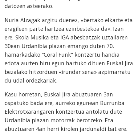
datozen asteerako.
Nuria Alzagak argitu duenez, «bertako elkarte eta
eragileen parte hartzea ezinbestekoa da». Izan
ere, Skola Musika eta IGA abesbatzak uztailaren
30ean Urdanibia plazan emango duten 70.
hamarkadako “Coral Funk” kontzertu handia
edota aurten hiru egun hartuko dituen Euskal Jira
bezalako hitzorduen «irundar sena» azpimarratu
du udal ordezkariak.
Kasu horretan, Euskal Jira abuztuaren 3an
ospatuko bada ere, aurreko egunean Burrunba
Elektrotxarangaren kontzertua antolatu dute
Urdanibia plazan motorrak berotzeko. Eta
abuztuaren 4an herri kirolen jardunaldi bat ere.