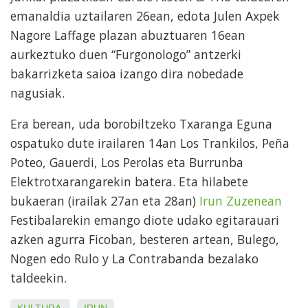
emanaldia uztailaren 26ean, edota Julen Axpek
Nagore Laffage plazan abuztuaren 16ean
aurkeztuko duen “Furgonologo” antzerki
bakarrizketa saioa izango dira nobedade
nagusiak.
Era berean, uda borobiltzeko Txaranga Eguna
ospatuko dute irailaren 14an Los Trankilos, Peña
Poteo, Gauerdi, Los Perolas eta Burrunba
Elektrotxarangarekin batera. Eta hilabete
bukaeran (irailak 27an eta 28an)
Irun Zuzenean
Festibalarekin emango diote udako egitarauari
azken agurra Ficoban, besteren artean, Bulego,
Nogen edo Rulo y La Contrabanda bezalako
taldeekin.