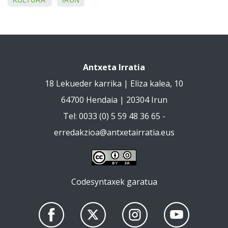
KULTURA
IRUN
Antxeta Irratia
18 Lekueder karrika | Eliza kalea, 10
64700 Hendaia | 20304 Irun
Tel: 0033 (0) 5 59 48 36 65 -
erredakzioa@antxetairratia.eus
Codesyntaxek garatua