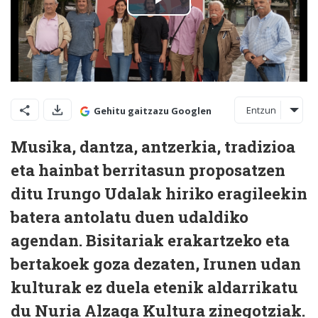
Entzun
Gehitu gaitzazu Googlen
Musika, dantza, antzerkia, tradizioa
eta hainbat berritasun proposatzen
ditu Irungo Udalak hiriko eragileekin
batera antolatu duen udaldiko
agendan. Bisitariak erakartzeko eta
bertakoek goza dezaten, Irunen udan
kulturak ez duela etenik aldarrikatu
du Nuria Alzaga Kultura zinegotziak.