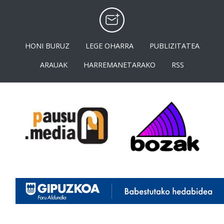
HONI BURUZ
LEGE OHARRA
PUBLIZITATEA
ARAUAK
HARREMANETARAKO
RSS