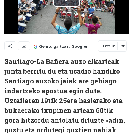
Entzun
Gehitu gaitzazu Googlen
Santiago-La Bañera auzo elkarteak
junta berritu du eta usadio handiko
Santiago auzoko jaiak are gehiago
indartzeko apostua egin dute.
Uztailaren 19tik 25era hasierako eta
bukaerako txupinen artean 60tik
gora hitzordu antolatu dituzte «adin,
gustu eta ordutegi guztien nahiak