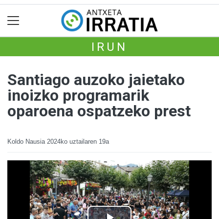
IRUN
Santiago auzoko jaietako
inoizko programarik
oparoena ospatzeko prest
Koldo Nausia
2024ko uztailaren 19a