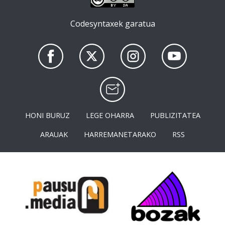
Codesyntaxek garatua
HONI BURUZ
LEGE OHARRA
PUBLIZITATEA
ARAUAK
HARREMANETARAKO
RSS