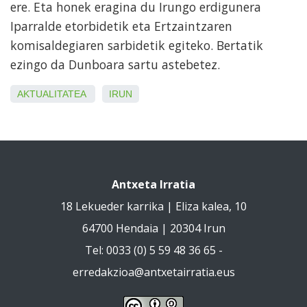
ere. Eta honek eragina du Irungo erdigunera
Iparralde etorbidetik eta Ertzaintzaren
komisaldegiaren sarbidetik egiteko. Bertatik
ezingo da Dunboara sartu astebetez.
AKTUALITATEA
IRUN
Antxeta Irratia
18 Lekueder karrika | Eliza kalea, 10
64700 Hendaia | 20304 Irun
Tel: 0033 (0) 5 59 48 36 65 -
erredakzioa@antxetairratia.eus