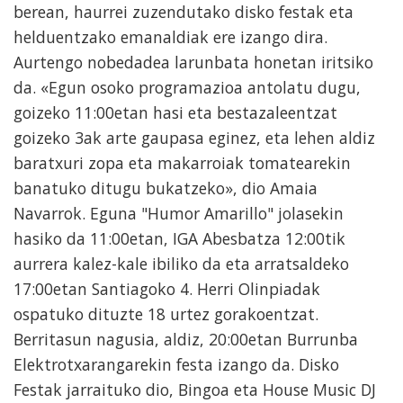
berean, haurrei zuzendutako disko festak eta
helduentzako emanaldiak ere izango dira.
Aurtengo nobedadea larunbata honetan iritsiko
da. «Egun osoko programazioa antolatu dugu,
goizeko 11:00etan hasi eta bestazaleentzat
goizeko 3ak arte gaupasa eginez, eta lehen aldiz
baratxuri zopa eta makarroiak tomatearekin
banatuko ditugu bukatzeko», dio Amaia
Navarrok. Eguna "Humor Amarillo" jolasekin
hasiko da 11:00etan, IGA Abesbatza 12:00tik
aurrera kalez-kale ibiliko da eta arratsaldeko
17:00etan Santiagoko 4. Herri Olinpiadak
ospatuko dituzte 18 urtez gorakoentzat.
Berritasun nagusia, aldiz, 20:00etan Burrunba
Elektrotxarangarekin festa izango da. Disko
Festak jarraituko dio, Bingoa eta House Music DJ