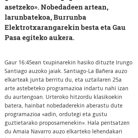
asetzeko». Nobedadeen artean,
larunbatekoa, Burrunba
Elektrotxarangarekin besta eta Gau
Pasa egiteko aukera.
Gaur 16:45ean txupinarekin hasiko dituzte Irungo
Santiago auzoko jaiak. Santiago-La Bañera auzo
elkarteak junta berritu du, eta uztailaren 25a
arte astebeteko programazioa indartu nahi izan
du aurtengoan. Urteroko hitzordu klasikoekin
batera, hainbat nobedaderekin aberastu dute
programazioa «adin, ordutegi eta gustu
guztietarako proposamenekin». Hala pentsatzen
du Amaia Navarro auzo elkarteko lehendakari