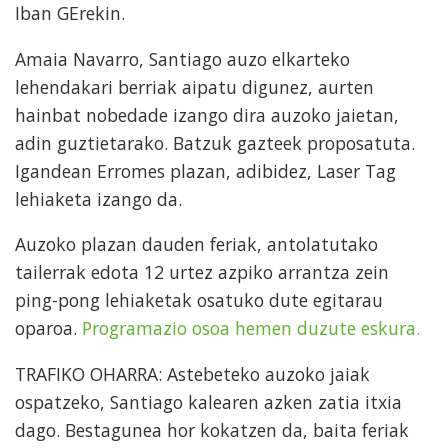
Iban GErekin.
Amaia Navarro, Santiago auzo elkarteko
lehendakari berriak aipatu digunez, aurten
hainbat nobedade izango dira auzoko jaietan,
adin guztietarako. Batzuk gazteek proposatuta.
Igandean Erromes plazan, adibidez, Laser Tag
lehiaketa izango da.
Auzoko plazan dauden feriak, antolatutako
tailerrak edota 12 urtez azpiko arrantza zein
ping-pong lehiaketak osatuko dute egitarau
oparoa.
Programazio osoa hemen duzute eskura.
TRAFIKO OHARRA: Astebeteko auzoko jaiak
ospatzeko, Santiago kalearen azken zatia itxia
dago. Bestagunea hor kokatzen da, baita feriak