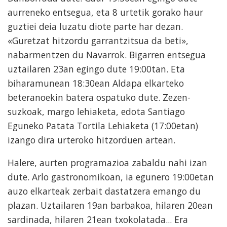
aurreneko entsegua, eta 8 urtetik gorako haur
guztiei deia luzatu diote parte har dezan.
«Guretzat hitzordu garrantzitsua da beti»,
nabarmentzen du Navarrok. Bigarren entsegua
uztailaren 23an egingo dute 19:00tan. Eta
biharamunean 18:30ean Aldapa elkarteko
beteranoekin batera ospatuko dute. Zezen-
suzkoak, margo lehiaketa, edota Santiago
Eguneko Patata Tortila Lehiaketa (17:00etan)
izango dira urteroko hitzorduen artean.
Halere, aurten programazioa zabaldu nahi izan
dute. Arlo gastronomikoan, ia egunero 19:00etan
auzo elkarteak zerbait dastatzera emango du
plazan. Uztailaren 19an barbakoa, hilaren 20ean
sardinada, hilaren 21ean txokolatada... Era