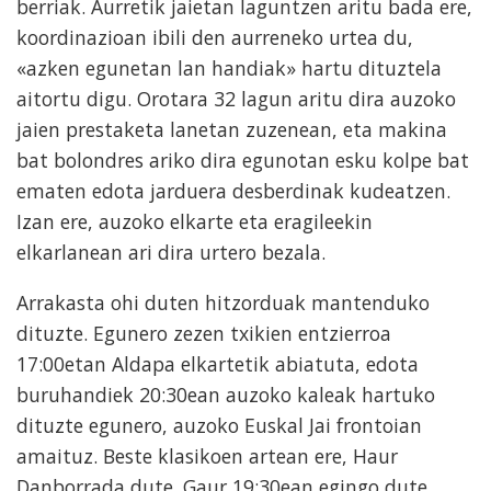
berriak. Aurretik jaietan laguntzen aritu bada ere,
koordinazioan ibili den aurreneko urtea du,
«azken egunetan lan handiak» hartu dituztela
aitortu digu. Orotara 32 lagun aritu dira auzoko
jaien prestaketa lanetan zuzenean, eta makina
bat bolondres ariko dira egunotan esku kolpe bat
ematen edota jarduera desberdinak kudeatzen.
Izan ere, auzoko elkarte eta eragileekin
elkarlanean ari dira urtero bezala.
Arrakasta ohi duten hitzorduak mantenduko
dituzte. Egunero zezen txikien entzierroa
17:00etan Aldapa elkartetik abiatuta, edota
buruhandiek 20:30ean auzoko kaleak hartuko
dituzte egunero, auzoko Euskal Jai frontoian
amaituz. Beste klasikoen artean ere, Haur
Danborrada dute. Gaur 19:30ean egingo dute