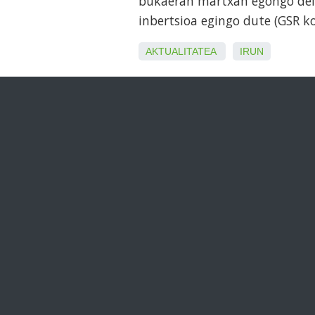
bukaeran martxan egongo dela 
inbertsioa egingo dute (GSR k
AKTUALITATEA
IRUN