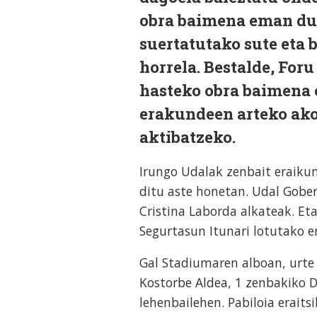
obra baimena eman du
suertatutako sute eta 
horrela. Bestalde, For
hasteko obra baimena e
erakundeen arteko ako
aktibatzeko.
Irungo Udalak zenbait eraiku
ditu aste honetan. Udal Gobe
Cristina Laborda alkateak. Et
Segurtasun Itunari lotutako e
Gal Stadiumaren alboan, urte
Kostorbe Aldea, 1 zenbakiko D
lehenbailehen. Pabiloia eraits