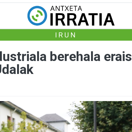
IRUN
ustriala berehala erais
Udalak