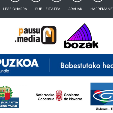
LEGE OHARRA
PUBLIZITATEA
ARAUAK
HARREMANE
<