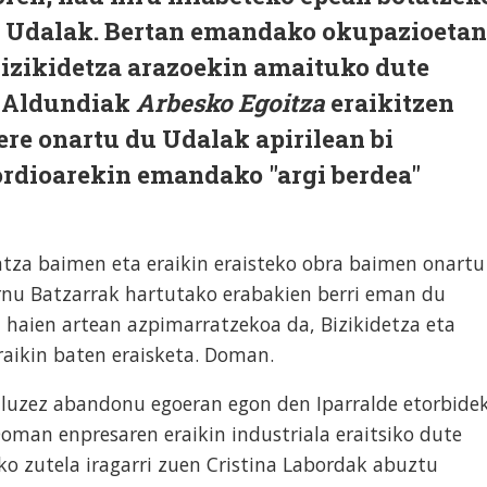
 Udalak. Bertan emandako okupazioetan
bizikidetza arazoekin amaituko dute
u Aldundiak
Arbesko Egoitza
eraikitzen
re onartu du Udalak apirilean bi
rdioarekin emandako "argi berdea"
ntza baimen eta eraikin eraisteko obra baimen onartu
rnu Batzarrak hartutako erabakien berri eman du
a haien artean azpimarratzekoa da, Bizikidetza eta
raikin baten eraisketa. Doman.
 luzez abandonu egoeran egon den Iparralde etorbide
oman enpresaren eraikin industriala eraitsiko dute
iko zutela iragarri zuen Cristina Labordak abuztu