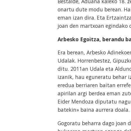
Bestalde, Aduana kaleko 18. 
onartu dute modu berean. Har
eman izan dira. Eta Ertzaintza
joan den martxoan egindako 
Arbesko Egoitza, berandu b
Era berean, Arbesko Adinekoe
Udalak. Horrenbestez, Gipuzk
ditu. 2011an Udala eta Aldun
izanik, hau eguneratu behar i
eredua berriaren baitan erref
apirilan argi berdea eman zut
Eider Mendoza diputatu nagus
batekin» baina aurrera doala.
Gogoratu beharra dago joan d