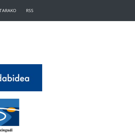
TARAKO
RSS