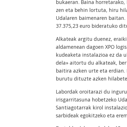
bukaeran. Baina horretarako, 
zen eta behin lortuta, hiru h
Udalaren baimenaren baitan. E
37.375,23 euro bideratuko di
Alkateak argitu duenez, eraiki
aldamenean dagoen XPO logist
kudeaketa instalazioa ez da u
dela» aitortu du alkateak, b
baitira azken urte eta erdian
burutu dituzte azken hilabet
Labordak oroitarazi du inguru
irisgarritasuna hobetzeko Uda
Santiagotarrak kirol instalaz
sarbideak egokitzeko eta ere