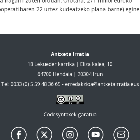
iragarri zuten orduan. Orotara, 271 milioi euroko
ooperatibaren 22 urtez kudeatzeko plana barne) egine
Antxeta Irratia
18 Lekueder karrika | Eliza kalea, 10
64700 Hendaia | 20304 Irun
Tel: 0033 (0) 5 59 48 36 65 -
erredakzioa@antxetairratia.eus
Codesyntaxek garatua