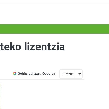
teko lizentzia
Gehitu gaitzazu Googlen
Entzun