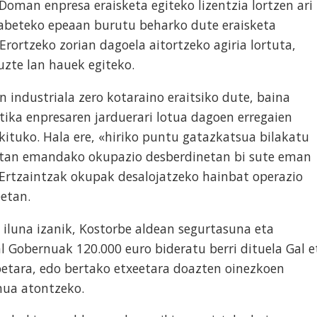
Doman enpresa eraisketa egiteko lizentzia lortzen ari
ilabeteko epeaan burutu beharko dute eraisketa
rortzeko zorian dagoela aitortzeko agiria lortuta,
tuzte lan hauek egiteko.
n industriala zero kotaraino eraitsiko dute, baina
ika enpresaren jarduerari lotua dagoen erregaien
kituko. Hala ere, «hiriko puntu gatazkatsua bilakatu
ertan emandako okupazio desberdinetan bi sute eman
. Ertzaintzak okupak desalojatzeko hainbat operazio
eetan.
 iluna izanik, Kostorbe aldean segurtasuna eta
l Gobernuak 120.000 euro bideratu berri dituela Gal e
ioetara, edo bertako etxeetara doazten oinezkoen
mua atontzeko.