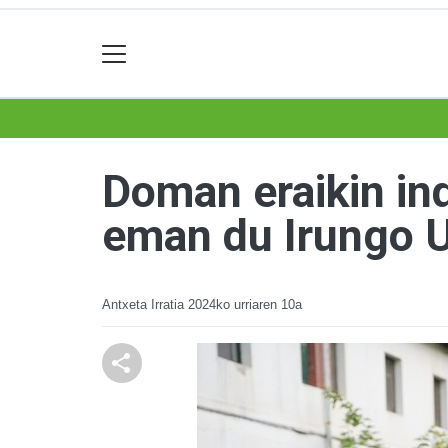
Doman eraikin ind
eman du Irungo 
Antxeta Irratia
2024ko urriaren 10a