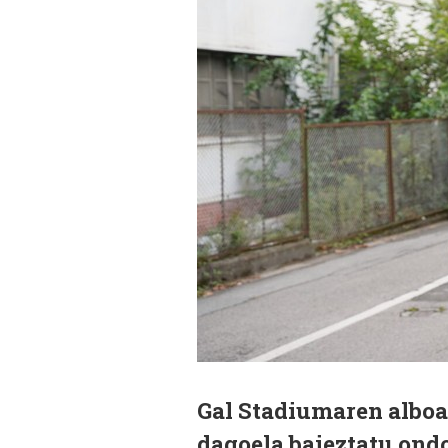
Gal Stadiumaren alboa
dagoela baieztatu ondo