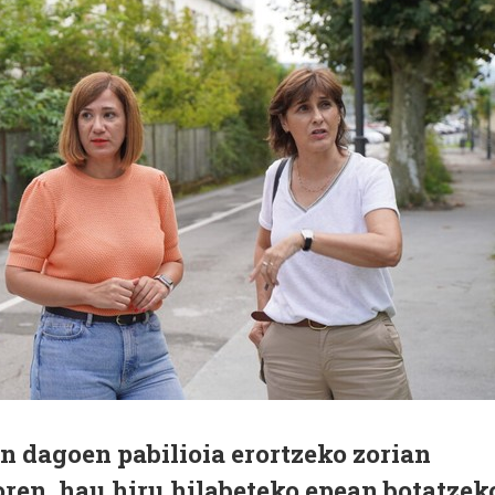
n dagoen pabilioia erortzeko zorian
ren, hau hiru hilabeteko epean botatzek