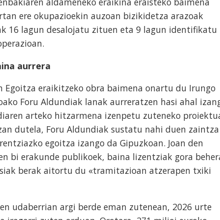
zenbakiaren aldameneko eraikina eraisteko baimena
tan ere okupazioekin auzoan bizikidetza arazoak
k 16 lagun desalojatu zituen eta 9 lagun identifikatu
operazioan.
aina aurrera
n Egoitza eraikitzeko obra baimena onartu du Irungo
oako Foru Aldundiak lanak aurreratzen hasi ahal izan
diaren arteko hitzarmena izenpetu zuteneko proiektu
zan dutela, Foru Aldundiak sustatu nahi duen zaintza
erentziazko egoitza izango da Gipuzkoan. Joan den
en bi erakunde publikoek, baina lizentziak gora beher
iak berak aitortu du «tramitazioan atzerapen txiki
en udaberrian argi berde eman zutenean, 2026 urte