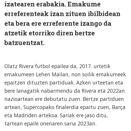
izatearen erabakia. Emakume
erreferenteak izan zituen ibilbidean
eta bera ere erreferente izango da
atzetik etorriko diren bertze
batzuentzat.
Olatz Rivera futbol epailea da, 2017. urtetik
emakumeen Lehen Mailan, non soilik emakumeek
epaitzen dituzten partiduak. Azken urteetan eta
bere lanagatik nabarmendu da Rivera eta 2022an
nazioartean ere debutatu zuen. Bertze partiduen
artean, Supercopako finalerdia epaitu zuen, Barça
eta Madriden artekoa. Sariak ere jaso ditu,
tartean epaile onenaren saria 2023an.