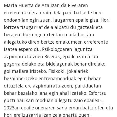
Marta Huerta de Aza izan da Riveraren
erreferentea eta orain dela pare bat aste bere
ondoan lan egin zuen, laugarren epaile gisa. Hori
lortzea “izugarria” dela aipatu du gazteak eta
bera ere hurrengo urteetan maila hortara
ailegatuko diren bertze emakumeen erreferente
izatea espero du. Psikologoaren laguntza
azpimarratu zuen Riverak, epaile izatea lan
gogorra delako eta bidelagunak behar direlako
goi mailara iristeko. Fisikoki, jokalariek
bezainbertzeko entrenamenduak egin behar
dituztela ere azpimarratu zuen, partiduetan
behar bezalako lana egin ahal izateko. Esfortzu
guzti hau sari moduan ailegatu zaio epaileari,
2023an epaile onenaren saria eman baitzioten eta
hori ere izugarria izan zela onartu zuen.