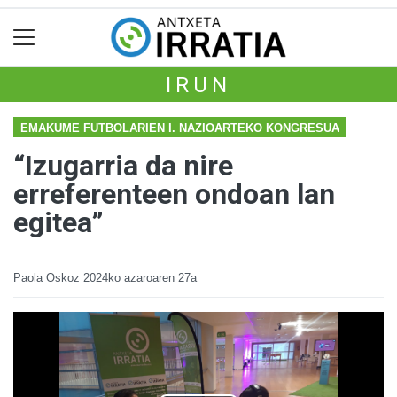
IRUN
EMAKUME FUTBOLARIEN I. NAZIOARTEKO KONGRESUA
“Izugarria da nire
erreferenteen ondoan lan
egitea”
Paola Oskoz
2024ko azaroaren 27a