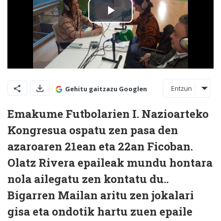
Entzun
Gehitu gaitzazu Googlen
Emakume Futbolarien I. Nazioarteko
Kongresua ospatu zen pasa den
azaroaren 21ean eta 22an Ficoban.
Olatz Rivera epaileak mundu hontara
nola ailegatu zen kontatu du..
Bigarren Mailan aritu zen jokalari
gisa eta ondotik hartu zuen epaile