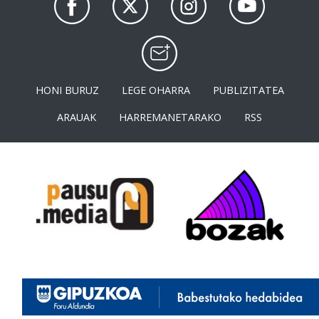
HONI BURUZ
LEGE OHARRA
PUBLIZITATEA
ARAUAK
HARREMANETARAKO
RSS