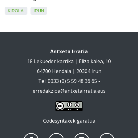
KIROLA
IRUN
Antxeta Irratia
18 Lekueder karrika | Eliza kalea, 10
64700 Hendaia | 20304 Irun
Tel: 0033 (0) 5 59 48 36 65 -
erredakzioa@antxetairratia.eus
Codesyntaxek garatua