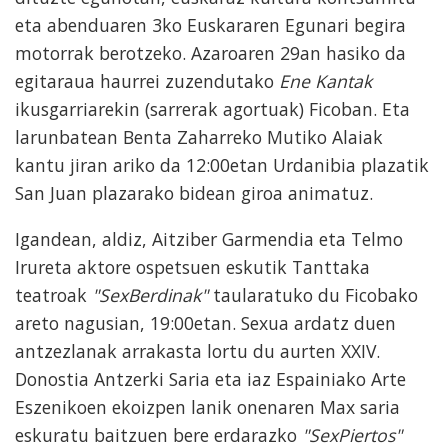
eta abenduaren 3ko Euskararen Egunari begira
motorrak berotzeko. Azaroaren 29an hasiko da
egitaraua haurrei zuzendutako
Ene Kantak
ikusgarriarekin (sarrerak agortuak) Ficoban. Eta
larunbatean Benta Zaharreko Mutiko Alaiak
kantu jiran ariko da 12:00etan Urdanibia plazatik
San Juan plazarako bidean giroa animatuz.
Igandean, aldiz, Aitziber Garmendia eta Telmo
Irureta aktore ospetsuen eskutik Tanttaka
teatroak
"SexBerdinak"
taularatuko du Ficobako
areto nagusian, 19:00etan. Sexua ardatz duen
antzezlanak arrakasta lortu du aurten XXIV.
Donostia Antzerki Saria eta iaz Espainiako Arte
Eszenikoen ekoizpen lanik onenaren Max saria
eskuratu baitzuen bere erdarazko
"SexPiertos"