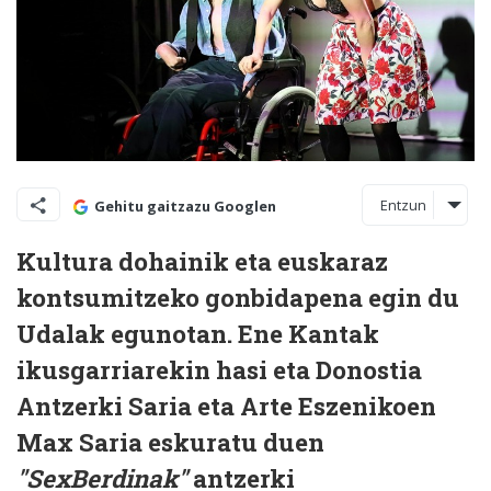
Entzun
Gehitu gaitzazu Googlen
Kultura dohainik eta euskaraz
kontsumitzeko gonbidapena egin du
Udalak egunotan. Ene Kantak
ikusgarriarekin hasi eta Donostia
Antzerki Saria eta Arte Eszenikoen
Max Saria eskuratu duen
"SexBerdinak"
antzerki