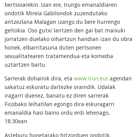
bertsioarekin. Izan ere, Irungo emanaldiaren
ondotik Mireia Gabilondok zuzendutako
antzezlana Malagan izango du bere hurrengo
geltokia. Oso gutxi lantzen den gai bat maixuki
jorratzen duelako oihartzun handian izan du obra
honek, elbarritasuna duten pertsonen
sexualitatearen tratamendua eta komedia
uztartzen baitu.
Sarrerak dohainik dira, eta
www.irun.eus
agendan
sakatuz eskuratu daitezke oraindik. Udalak
iragarri duenez, banatu ez diren sarrerak
Ficobako leihatilan egongo dira eskuragarri
emanaldia hasi baino ordu erdi lehenago,
18:30ean.
Asteburu honetarako hitzorduen ondotik,