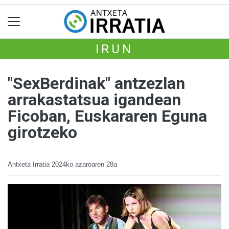
IRUN
"SexBerdinak" antzezlan
arrakastatsua igandean
Ficoban, Euskararen Eguna
girotzeko
Antxeta Irratia
2024ko azaroaren 28a