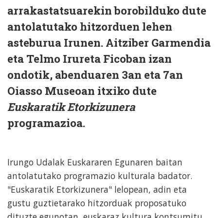
arrakastatsuarekin borobilduko dute
antolatutako hitzorduen lehen
asteburua Irunen. Aitziber Garmendia
eta Telmo Irureta Ficoban izan
ondotik, abenduaren 3an eta 7an
Oiasso Museoan itxiko dute
Euskaratik Etorkizunera
programazioa.
Irungo Udalak Euskararen Egunaren baitan
antolatutako programazio kulturala badator.
"Euskaratik Etorkizunera" lelopean, adin eta
gustu guztietarako hitzorduak proposatuko
dituzte egunotan, euskaraz kultura kontsumitu