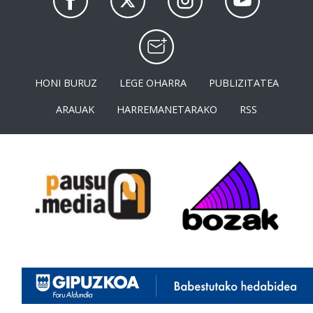
HONI BURUZ
LEGE OHARRA
PUBLIZITATEA
ARAUAK
HARREMANETARAKO
RSS