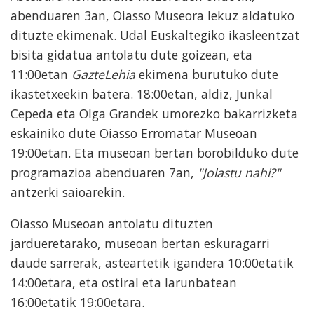
abenduaren 3an, Oiasso Museora lekuz aldatuko
dituzte ekimenak. Udal Euskaltegiko ikasleentzat
bisita gidatua antolatu dute goizean, eta
11:00etan
GazteLehia
ekimena burutuko dute
ikastetxeekin batera. 18:00etan, aldiz, Junkal
Cepeda eta Olga Grandek umorezko bakarrizketa
eskainiko dute Oiasso Erromatar Museoan
19:00etan. Eta museoan bertan borobilduko dute
programazioa abenduaren 7an,
"Jolastu nahi?"
antzerki saioarekin.
Oiasso Museoan antolatu dituzten
jardueretarako, museoan bertan eskuragarri
daude sarrerak, asteartetik igandera 10:00etatik
14:00etara, eta ostiral eta larunbatean
16:00etatik 19:00etara.