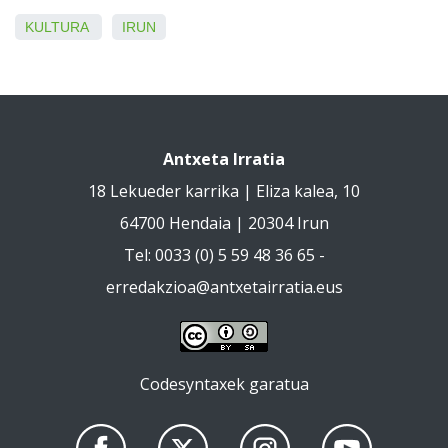
KULTURA
IRUN
Antxeta Irratia
18 Lekueder karrika | Eliza kalea, 10
64700 Hendaia | 20304 Irun
Tel: 0033 (0) 5 59 48 36 65 -
erredakzioa@antxetairratia.eus
Codesyntaxek garatua