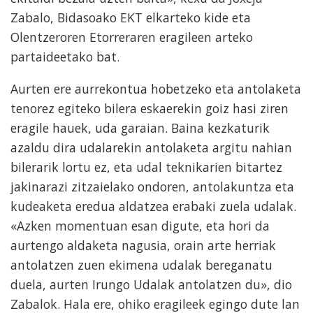
Zabalo, Bidasoako EKT elkarteko kide eta
Olentzeroren Etorreraren eragileen arteko
partaideetako bat.
Aurten ere aurrekontua hobetzeko eta antolaketa
tenorez egiteko bilera eskaerekin goiz hasi ziren
eragile hauek, uda garaian. Baina kezkaturik
azaldu dira udalarekin antolaketa argitu nahian
bilerarik lortu ez, eta udal teknikarien bitartez
jakinarazi zitzaielako ondoren, antolakuntza eta
kudeaketa eredua aldatzea erabaki zuela udalak.
«Azken momentuan esan digute, eta hori da
aurtengo aldaketa nagusia, orain arte herriak
antolatzen zuen ekimena udalak bereganatu
duela, aurten Irungo Udalak antolatzen du», dio
Zabalok. Hala ere, ohiko eragileek egingo dute lan