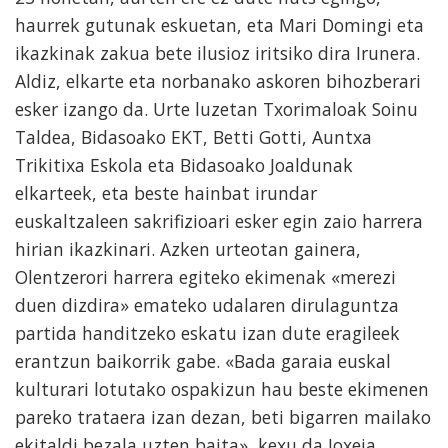
haurrek gutunak eskuetan, eta Mari Domingi eta
ikazkinak zakua bete ilusioz iritsiko dira Irunera.
Aldiz, elkarte eta norbanako askoren bihozberari
esker izango da. Urte luzetan Txorimaloak Soinu
Taldea, Bidasoako EKT, Betti Gotti, Auntxa
Trikitixa Eskola eta Bidasoako Joaldunak
elkarteek, eta beste hainbat irundar
euskaltzaleen sakrifizioari esker egin zaio harrera
hirian ikazkinari. Azken urteotan gainera,
Olentzerori harrera egiteko ekimenak «merezi
duen dizdira» emateko udalaren dirulaguntza
partida handitzeko eskatu izan dute eragileek
erantzun baikorrik gabe. «Bada garaia euskal
kulturari lotutako ospakizun hau beste ekimenen
pareko trataera izan dezan, beti bigarren mailako
ekitaldi bezala uzten baita», kexu da Joxeja