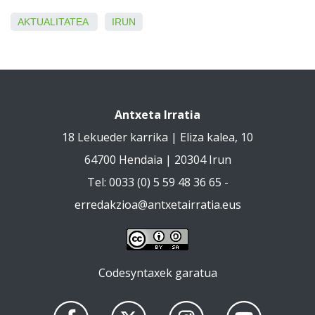
AKTUALITATEA
IRUN
Antxeta Irratia
18 Lekueder karrika | Eliza kalea, 10
64700 Hendaia | 20304 Irun
Tel: 0033 (0) 5 59 48 36 65 -
erredakzioa@antxetairratia.eus
Codesyntaxek garatua