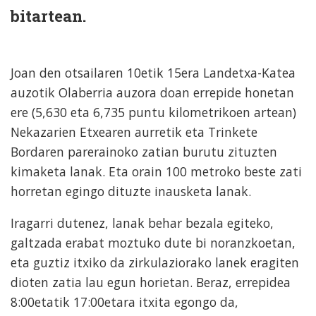
bitartean.
Joan den otsailaren 10etik 15era Landetxa-Katea
auzotik Olaberria auzora doan errepide honetan
ere (5,630 eta 6,735 puntu kilometrikoen artean)
Nekazarien Etxearen aurretik eta Trinkete
Bordaren parerainoko zatian burutu zituzten
kimaketa lanak. Eta orain 100 metroko beste zati
horretan egingo dituzte inausketa lanak.
Iragarri dutenez, lanak behar bezala egiteko,
galtzada erabat moztuko dute bi noranzkoetan,
eta guztiz itxiko da zirkulaziorako lanek eragiten
dioten zatia lau egun horietan. Beraz, errepidea
8:00etatik 17:00etara itxita egongo da,