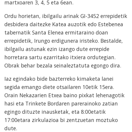
martxoaren 3, 4, 5 eta 6ean.
Ordu horietan, ibilgailu arinak GI-3452 errepidetik
desbidera daitezke Katea auzotik edo Estebenea
tabernatik Santa Elenea ermitaraino doan
errepidetik, Irungo erdigunera iristeko. Bestalde,
ibilgailu astunak ezin izango dute errepide
horretara sartu ezarritako itxiera ordutegian.
Obrak behar bezala seinaleztatuta egongo dira.
Iaz egindako bide bazterreko kimaketa lanei
segida emango diete otsailaren 10etik 15era.
Orain Nekazarien Etxea baino pixkat lehenagotik
hasi eta Trinkete Bordaren parerainoko zatian
egingo dituzte inausketak, eta 8:00etatik
17:00etara zirkulazioa bi zentzuetan moztuko
dute.