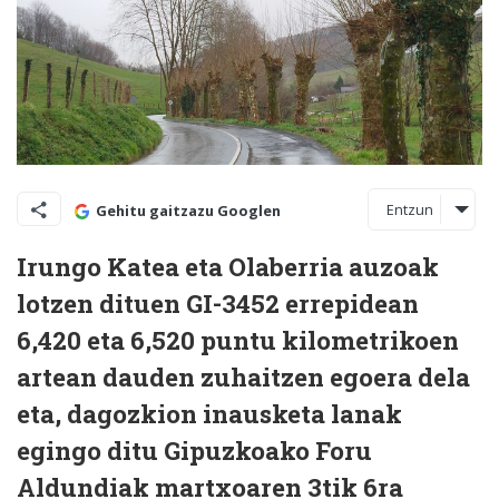
Entzun
Gehitu gaitzazu Googlen
Irungo Katea eta Olaberria auzoak
lotzen dituen GI-3452 errepidean
6,420 eta 6,520 puntu kilometrikoen
artean dauden zuhaitzen egoera dela
eta, dagozkion inausketa lanak
egingo ditu Gipuzkoako Foru
Aldundiak martxoaren 3tik 6ra