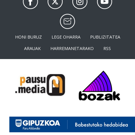
HONI BURUZ
LEGE OHARRA
PUBLIZITATEA
ARAUAK
HARREMANETARAKO
RSS