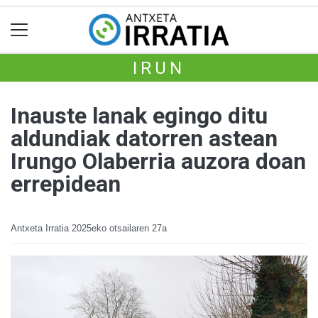
IRUN
Inauste lanak egingo ditu
aldundiak datorren astean
Irungo Olaberria auzora doan
errepidean
Antxeta Irratia
2025eko otsailaren 27a