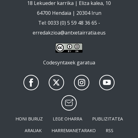
18 Lekueder karrika | Eliza kalea, 10
64700 Hendaia | 20304 Irun
Tel: 0033 (0) 5 59 48 36 65 -
erredakzioa@antxetairratia.eus
Codesyntaxek garatua
HONI BURUZ
LEGE OHARRA
PUBLIZITATEA
ARAUAK
HARREMANETARAKO
RSS