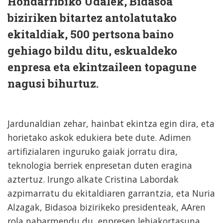
Hondarribiko Udalek, Bidasoa
biziriken bitartez antolatutako
ekitaldiak, 500 pertsona baino
gehiago bildu ditu, eskualdeko
enpresa eta ekintzaileen topagune
nagusi bihurtuz.
Jardunaldian zehar, hainbat ekintza egin dira, eta
horietako askok edukiera bete dute. Adimen
artifizialaren inguruko gaiak jorratu dira,
teknologia berriek enpresetan duten eragina
aztertuz. Irungo alkate Cristina Labordak
azpimarratu du ekitaldiaren garrantzia, eta Nuria
Alzagak, Bidasoa bizirikeko presidenteak, AAren
rola nabarmendu du, enpresen lehiakortasuna