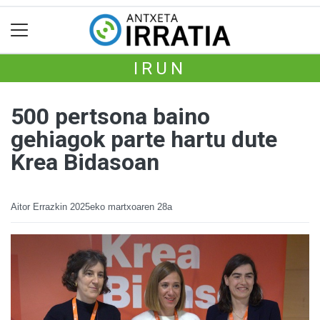
IRUN
500 pertsona baino
gehiagok parte hartu dute
Krea Bidasoan
Aitor Errazkin
2025eko martxoaren 28a