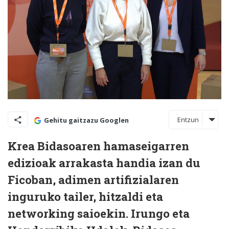
Entzun
Gehitu gaitzazu Googlen
Krea Bidasoaren hamaseigarren
edizioak arrakasta handia izan du
Ficoban, adimen artifizialaren
inguruko tailer, hitzaldi eta
networking saioekin. Irungo eta