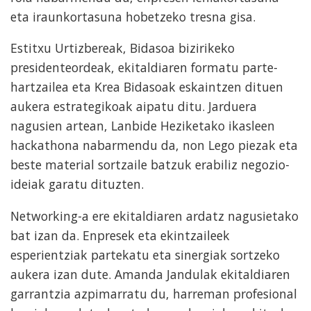
eta iraunkortasuna hobetzeko tresna gisa.
Estitxu Urtizbereak, Bidasoa bizirikeko
presidenteordeak, ekitaldiaren formatu parte-
hartzailea eta Krea Bidasoak eskaintzen dituen
aukera estrategikoak aipatu ditu. Jarduera
nagusien artean, Lanbide Heziketako ikasleen
hackathona nabarmendu da, non Lego piezak eta
beste material sortzaile batzuk erabiliz negozio-
ideiak garatu dituzten.
Networking-a ere ekitaldiaren ardatz nagusietako
bat izan da. Enpresek eta ekintzaileek
esperientziak partekatu eta sinergiak sortzeko
aukera izan dute. Amanda Jandulak ekitaldiaren
garrantzia azpimarratu du, harreman profesional