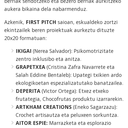
berriak sendotzeko eta bezero berriak aurkitzeko
aukera bikaina dela nabarmenduz.
Azkenik,
FIRST PITCH
saioan, eskualdeko zortzi
ekintzailek beren proiektuak aurkeztu dituzte
20x20 formatuan:
IKIGAI
(Nerea Salvador): Psikomotrizitate
zentro inklusibo eta anitza.
GRAPETXEA
(Cristina Zafra Navarrete eta
Salah Eddine Bentaleb): Upategi txikien ardo
ekologikoetan espezializatutako banatzailea.
DEPERITA
(Victor Ortega): Etxez etxeko
frutategia, Chocofrutas produktu izarrarekin.
ARTKHAM CREATIONS
(Eneko Sagarzazu):
Crochet artisautza eta peluxeen sorkuntza.
AITOR ESPIE:
Marrazketa eta esplorazio