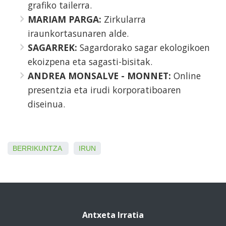
grafiko tailerra.
MARIAM PARGA:
Zirkularra
iraunkortasunaren alde.
SAGARREK:
Sagardorako sagar ekologikoen
ekoizpena eta sagasti-bisitak.
ANDREA MONSALVE - MONNET:
Online
presentzia eta irudi korporatiboaren
diseinua.
BERRIKUNTZA
IRUN
Antxeta Irratia