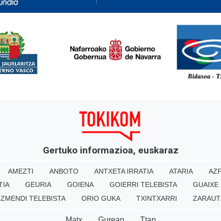
<
Gertuko informazioa, euskaraz
AMEZTI
ANBOTO
ANTXETA IRRATIA
ATARIA
AZP
TIA
GEURIA
GOIENA
GOIERRI TELEBISTA
GUAIXE
IZMENDI TELEBISTA
ORIO GUKA
TXINTXARRI
ZARAUT
Matx
Gurean
Ttap