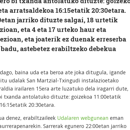
nero bi txanda antolatuko dituzte: goizek
 eta arratsaldekoa 16:15etatik 20:30etara.
tan jarriko dituzte salgai, 18 urtetik
ioan, eta 4 eta 17 urteko haur eta
ezioan, eta joaterik ez duenak erreserba
 badu, astebetez erabiltzeko debekua
 dago, baina uda eta beroa ate joka ditugula, igande
ditu udalak San Martzial-Txingudi instalazioetako
aldia irailaren 15era arte luzatuko dela iragarri dute,
bi txanda antolatuko dituzte: goizekoa 11:00etatik
16:15etatik 20:30etara.
a denez, erabiltzaileek
Udalaren webgunean
eman
aurrerapenarekin. Sarrerak egunero 22:00etan jarriko