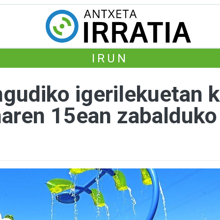
IRUN
ngudiko igerilekuetan 
naren 15ean zabalduko