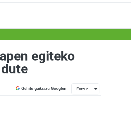
kapen egiteko
 dute
Gehitu gaitzazu Googlen
Entzun