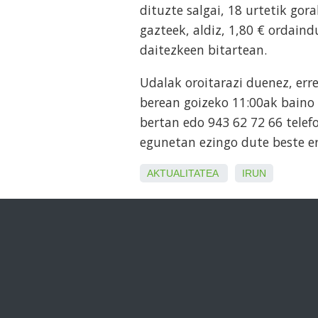
dituzte salgai, 18 urtetik gor
gazteek, aldiz, 1,80 € ordain
daitezkeen bitartean.
Udalak oroitarazi duenez, erre
berean goizeko 11:00ak baino
bertan edo 943 62 72 66 telef
egunetan ezingo dute beste er
AKTUALITATEA
IRUN