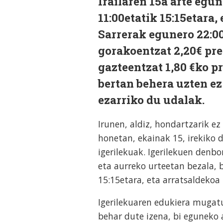
Irailaren 15a arte egu
11:00etatik 15:15etara,
Sarrerak egunero 22:00e
gorakoentzat 2,20€ prez
gazteentzat 1,80 €ko pr
bertan behera uzten ez
ezarriko du udalak.
Irunen, aldiz, hondartzarik ez
honetan, ekainak 15, irekiko 
igerilekuak. Igerilekuen denbor
eta aurreko urteetan bezala, 
15:15etara, eta arratsaldekoa 
Igerilekuaren edukiera mugatu
behar dute izena, bi eguneko 