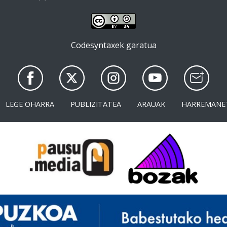
Codesyntaxek garatua
LEGE OHARRA
PUBLIZITATEA
ARAUAK
HARREMANE