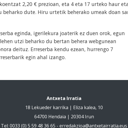
akoentzat 2,20 € prezioan, eta 4 eta 17 urteko haur et
du beharko dute. Hiru urtetik beherako umeak doan sa
serba eginda, igerilekura joaterik ez duen orok, egun
 lehen utzi beharko du bertan behera webgunean
onora deituz. Erreserba kendu ezean, hurrengo 7
reserbarik egin ahal izango.
Antxeta Irratia
18 Lekueder karrika | Eliza kalea, 10
64700 Hendaia | 20304 Irun
Tel: 0033 (0) 5 59 48 36 65 -
erredakzioa@antxetairratia.eus