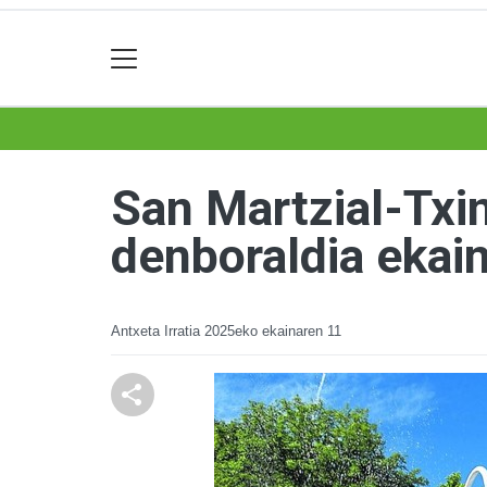
San Martzial-Txi
denboraldia ekai
Antxeta Irratia
2025eko ekainaren 11