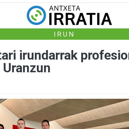
IRUN
ari irundarrak profesi
u Uranzun