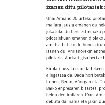
izanen ditu pilotariak
Unai Amiano 20 urteko pilotar
mailara jauzia emanen du held
jokatuko du bere estreinako pa
pilotalekuan emanen diolako A
ametsa beteko du honela irun
izanen du, Amianorekin entren
pilotaria. Aurkari gisa bertze
Kirolari bezala izan daitekee
ailegatzea da. Bada hori bete
Irunen, Beran, Añorgan eta To
Baiko enpresaren bitartez, pr
heldu den irailaren 19an. Ami
debuta da, nahiz eta jakin dud