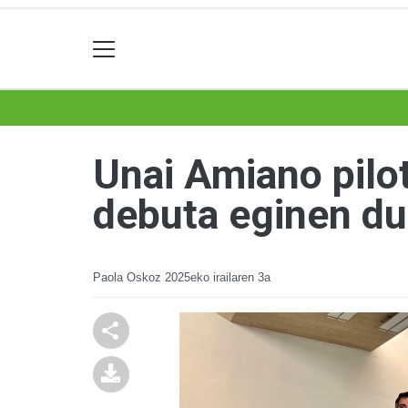
Unai Amiano pilot
debuta eginen d
Paola Oskoz
2025eko irailaren 3a