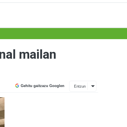
onal mailan
Gehitu gaitzazu Googlen
Entzun