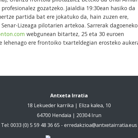
 profesionalez gozatzeko. Jaialdia 19:30ean hasiko da
bertze partida bat ere jokatuko da, hain zuzen ere,
Senar-Lizeaga pilotarien artekoa. Sarrerak dagoeneko
onton.com
webgunean bitartez, 25 eta 30 euroen
te lehenago ere frontoiko txarteldegian erosteko auker
Antxeta Irratia
18 Lekueder karrika | Eliza kalea, 10
64700 Hendaia | 20304 Irun
Tel: 0033 (0) 5 59 48 36 65 -
erredakzioa@antxetairratia.eus