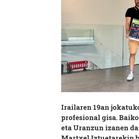
Irailaren 19an jokatu
profesional gisa. Baik
eta Uranzun izanen da 
Martxel Iztuetarekin b