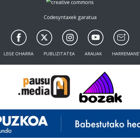
Codesyntaxek garatua
LEGE OHARRA
PUBLIZITATEA
ARAUAK
HARREMANE