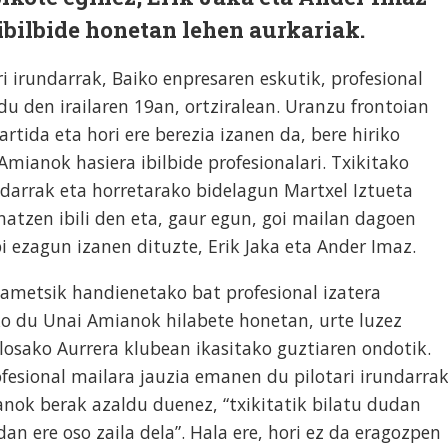
 ibilbide honetan lehen aurkariak.
i irundarrak, Baiko enpresaren eskutik, profesional
u den irailaren 19an, ortziralean. Uranzu frontoian
rtida eta hori ere berezia izanen da, bere hiriko
mianok hasiera ibilbide profesionalari. Txikitako
darrak eta horretarako bidelagun Martxel Iztueta
atzen ibili den eta, gaur egun, goi mailan dagoen
 bi ezagun izanen dituzte, Erik Jaka eta Ander Imaz.
n ametsik handienetako bat profesional izatera
ko du Unai Amianok hilabete honetan, urte luzez
losako Aurrera klubean ikasitako guztiaren ondotik.
ofesional mailara jauzia emanen du pilotari irundarra
anok berak azaldu duenez, “txikitatik bilatu dudan
an ere oso zaila dela”. Hala ere, hori ez da eragozpen