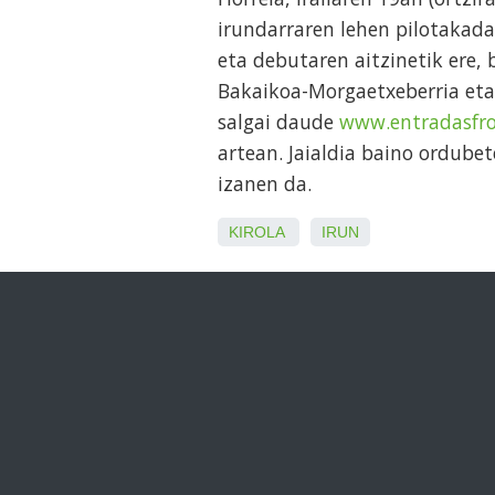
irundarraren lehen pilotakada
eta debutaren aitzinetik ere, 
Bakaikoa-Morgaetxeberria eta 
salgai daude
www.entradasfr
artean. Jaialdia baino ordube
izanen da.
KIROLA
IRUN