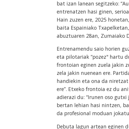
bat izan lanean segitzeko: “A
entrenatzen hasi ginen, serio
Hain zuzen ere, 2025 honetan,
baita Espainiako Txapelketan,
abuztuaren 28an, Zumaiako Di
Entrenamendu saio horien guz
eta pilotariak “pozez" hartu 
frontoian eginen zuela jakin 
zela jakin nuenean ere. Partid
handiekin eta ona da niretza
ere”. Etxeko frontoia ez du a
adierazi du: “Irunen oso gutx
bertan lehian hasi nintzen, b
da profesional moduan jokatu
Debuta lagun artean eginen du