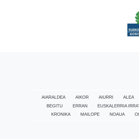
AIARALDEA
AIKOR
AIURRI
ALEA
BEGITU
ERRAN
EUSKALERRIA IRRA
KRONIKA
MAILOPE
NOAUA
O