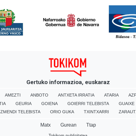
<
Gertuko informazioa, euskaraz
AMEZTI
ANBOTO
ANTXETA IRRATIA
ATARIA
AZP
TIA
GEURIA
GOIENA
GOIERRI TELEBISTA
GUAIXE
IZMENDI TELEBISTA
ORIO GUKA
TXINTXARRI
ZARAUT
Matx
Gurean
Ttap
Tokikom publizitatea