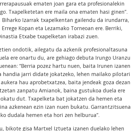
urrerapausuak ematen joan gara eta profesionalekin
ago. Txapelketetan ere maila ona ematen hasi ginen”.
 Biharko Izarrak txapelkentan gailendu da irundarra,
 Errege Kopan eta Lezamako Torneoan ere. Berriki,
nastia Etxabe txapelketan irabazi zuen.
tien ondotik, ailegatu da azkenik profesionaltasuna
duela ere onartu du, are gehiago debuta Irungo Uranzu
zuenean: “Berria pozez hartu nuen, baita Irunen izanen
a handia jarri didate jokatzeko, lehen mailako pilotari
t aukera hau aprobetxatzea, baita jendeak goza dezan
nitzetan zanpatu Amianok, baina gustukoa duela ere
i jokatu dut. Txapelketa bat jokatzen da hemen eta
aina azkenean ezin izan nuen bukatu. Garrantzitsuena
ko dudala hemen eta hori zen helburua”.
, bikote gisa Martxel Iztueta izanen duelako lehen