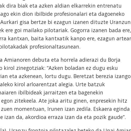
ak dira biak eta azken aldian elkarrekin entrenatu
ago ekin dion ibilbide profesionalari eta dagoeneko
Aurkari gisa bertze bi ezagun izanen dituzte Uranzun
k ere goi mailako pilotariak. Gogorra izanen bada ere
rra kantxan, baita kantxatik kanpo ere, ezagun artea
pilotakadak profesionaltasunean.
 da Amianoren debuta eta horrela adierazi du Borja
o kirol zinegotziak: “Azken boladan ez dugu esku
irian eta azkenean, lortu dugu. Beretzat berezia izango
aleko kirol arloarentzat alegia. Urte batzuk
iaren ibilbideak jarraitzen eta bagenekin
egon zitekeela. Ate joka aritu ginen, enpresekin hitz
n zuen momentuan, Irunen izan zedila. Eskaera eginda
e izan da, akordioa erraza izan da eta pozik gaude”.
rala), Uranzu frontoia pilotazalez beteko da Unai Amia