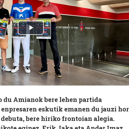
ko du Amianok bere lehen partida
o enpresaren eskutik emanen du jauzi hor
debuta, bere hiriko frontoian alegia.
ikote eginez, Erik Jaka eta Ander Imaz