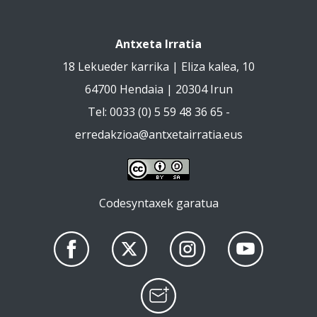
Antxeta Irratia
18 Lekueder karrika | Eliza kalea, 10
64700 Hendaia | 20304 Irun
Tel: 0033 (0) 5 59 48 36 65 -
erredakzioa@antxetairratia.eus
Codesyntaxek garatua