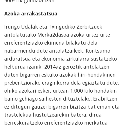
500€tik gorakoa izan.
Azoka arrakastatsua
Irungo Udalak eta Txingudiko Zerbitzuek
antolatutako Merka2dasoa azoka urtez urte
erreferentziazko ekimena bilakatu dela
nabarmendu dute antolatzaileek. Kontsumo
arduratsua eta ekonomia zirkularra sustatzeko
helburua izanik, 2014az geroztik antolatzen
duten bigarren eskuko azokak hiri-hondakinen
prebentziorako eraginkorra dela egiaztatu dute,
ohiko azokari esker, urtean 1.000 kilo hondakin
baino gehiago saihesten dituztelako. Erabiltzen
ez ditugun gauzei bigarren bizitza bat eman eta
trastelekua hustutzearekin batera, dirua
berreskuratzeko erreferentziazko merkatua