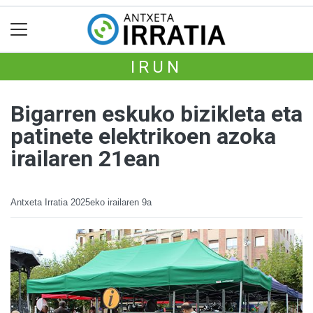
IRUN
Bigarren eskuko bizikleta eta
patinete elektrikoen azoka
irailaren 21ean
Antxeta Irratia
2025eko irailaren 9a