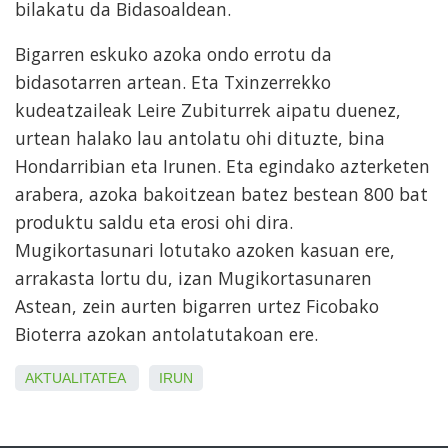
bilakatu da Bidasoaldean.
Bigarren eskuko azoka ondo errotu da
bidasotarren artean. Eta Txinzerrekko
kudeatzaileak Leire Zubiturrek aipatu duenez,
urtean halako lau antolatu ohi dituzte, bina
Hondarribian eta Irunen. Eta egindako azterketen
arabera, azoka bakoitzean batez bestean 800 bat
produktu saldu eta erosi ohi dira.
Mugikortasunari lotutako azoken kasuan ere,
arrakasta lortu du, izan Mugikortasunaren
Astean, zein aurten bigarren urtez Ficobako
Bioterra azokan antolatutakoan ere.
AKTUALITATEA
IRUN