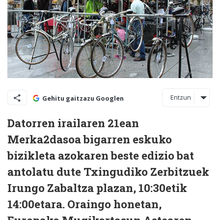
Entzun
Gehitu gaitzazu Googlen
Datorren irailaren 21ean
Merka2dasoa bigarren eskuko
bizikleta azokaren beste edizio bat
antolatu dute Txingudiko Zerbitzuek
Irungo Zabaltza plazan, 10:30etik
14:00etara. Oraingo honetan,