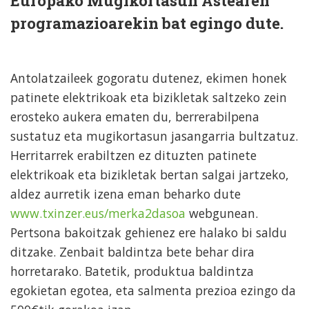
Europako Mugikortasun Astearen
programazioarekin bat egingo dute.
Antolatzaileek gogoratu dutenez, ekimen honek
patinete elektrikoak eta bizikletak saltzeko zein
erosteko aukera ematen du, berrerabilpena
sustatuz eta mugikortasun jasangarria bultzatuz.
Herritarrek erabiltzen ez dituzten patinete
elektrikoak eta bizikletak bertan salgai jartzeko,
aldez aurretik izena eman beharko dute
www.txinzer.eus/merka2dasoa
webgunean.
Pertsona bakoitzak gehienez ere halako bi saldu
ditzake. Zenbait baldintza bete behar dira
horretarako. Batetik, produktua baldintza
egokietan egotea, eta salmenta prezioa ezingo da